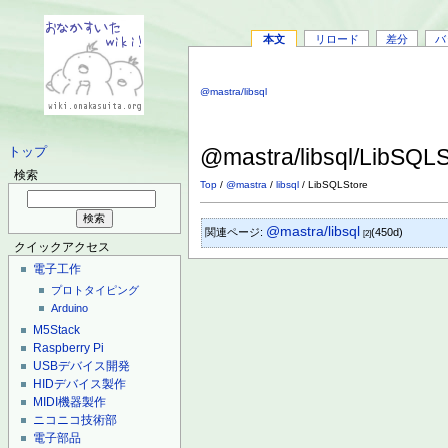
本文
リロード
差分
バ
@mastra/libsql
@mastra/libsql/LibSQL
トップ
検索
Top
/
@mastra
/
libsql
/ LibSQLStore
@mastra/libsql
関連ページ:
(450d)
[2]
クイックアクセス
電子工作
プロトタイピング
Arduino
M5Stack
Raspberry Pi
USBデバイス開発
HIDデバイス製作
MIDI機器製作
ニコニコ技術部
電子部品