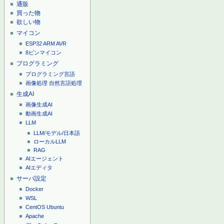
通販
買った物
欲しい物
マイコン
ESP32
ARM
AVR
8ピンマイコン
プログラミング
プログラミング言語
画像処理
自然言語処理
生成AI
画像生成AI
動画生成AI
LLM
LLM/モデル/日本語
ローカルLLM
RAG
AIエージェント
AIエディタ
サーバ設定
Docker
WSL
CentOS
Ubuntu
Apache