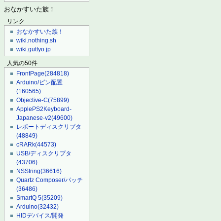
おなかすいた族！
リンク
おなかすいた族！
wiki.nothing.sh
wiki.guttyo.jp
人気の50件
FrontPage
(284818)
Arduino/ピン配置
(160565)
Objective-C
(75899)
ApplePS2Keyboard-
Japanese-v2
(49600)
レポートディスクリプタ
(48849)
cRARk
(44573)
USB/ディスクリプタ
(43706)
NSString
(36616)
Quartz Composer/パッチ
(36486)
SmartQ 5
(35209)
Arduino
(32432)
HIDデバイス/開発