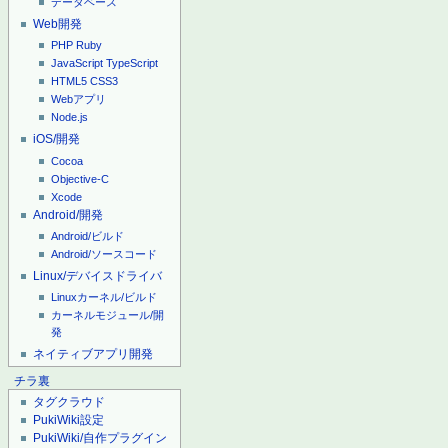
データベース
Web開発
PHP
Ruby
JavaScript
TypeScript
HTML5
CSS3
Webアプリ
Node.js
iOS/開発
Cocoa
Objective-C
Xcode
Android/開発
Android/ビルド
Android/ソースコード
Linux/デバイスドライバ
Linuxカーネル/ビルド
カーネルモジュール/開
発
ネイティブアプリ開発
チラ裏
タグクラウド
PukiWiki設定
PukiWiki/自作プラグイン