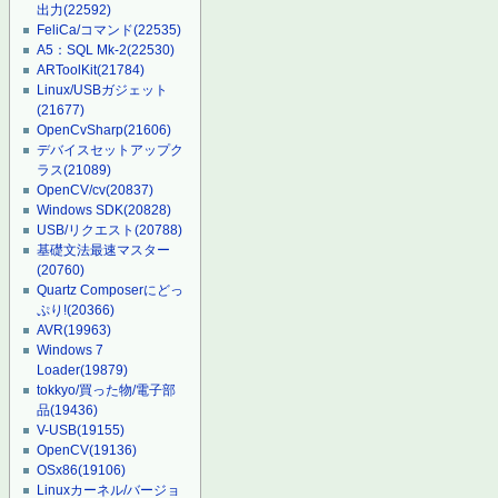
出力
(22592)
FeliCa/コマンド
(22535)
A5：SQL Mk-2
(22530)
ARToolKit
(21784)
Linux/USBガジェット
(21677)
OpenCvSharp
(21606)
デバイスセットアップク
ラス
(21089)
OpenCV/cv
(20837)
Windows SDK
(20828)
USB/リクエスト
(20788)
基礎文法最速マスター
(20760)
Quartz Composerにどっ
ぷり!
(20366)
AVR
(19963)
Windows 7
Loader
(19879)
tokkyo/買った物/電子部
品
(19436)
V-USB
(19155)
OpenCV
(19136)
OSx86
(19106)
Linuxカーネル/バージョ