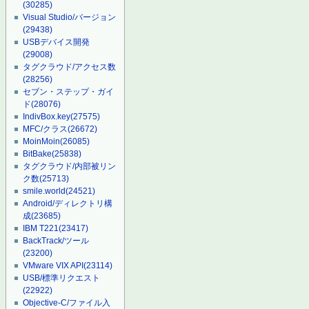
(30285)
Visual Studio/バージョン
(29438)
USBデバイス開発
(29008)
タグクラウド/アクセス数
(28256)
セブン・ステップ・ガイ
ド
(28076)
IndivBox.key
(27575)
MFC/クラス
(26672)
MoinMoin
(26085)
BitBake
(25838)
タグクラウド/内部被リン
ク数
(25713)
smile.world
(24521)
Android/ディレクトリ構
成
(23685)
IBM T221
(23417)
BackTrack/ツール
(23200)
VMware VIX API
(23114)
USB/標準リクエスト
(22922)
Objective-C/ファイル入