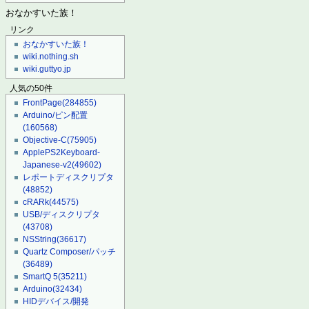
おなかすいた族！
リンク
おなかすいた族！
wiki.nothing.sh
wiki.guttyo.jp
人気の50件
FrontPage
(284855)
Arduino/ピン配置
(160568)
Objective-C
(75905)
ApplePS2Keyboard-
Japanese-v2
(49602)
レポートディスクリプタ
(48852)
cRARk
(44575)
USB/ディスクリプタ
(43708)
NSString
(36617)
Quartz Composer/パッチ
(36489)
SmartQ 5
(35211)
Arduino
(32434)
HIDデバイス/開発