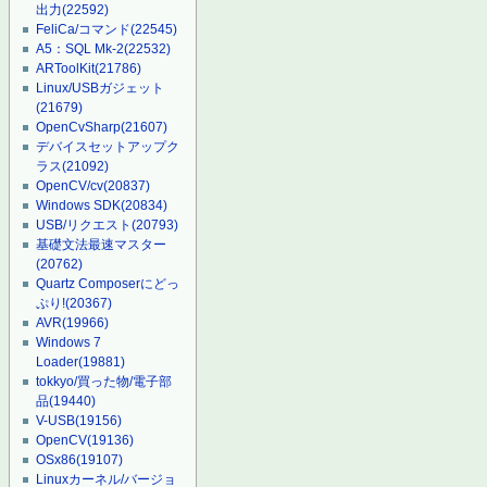
出力
(22592)
FeliCa/コマンド
(22545)
A5：SQL Mk-2
(22532)
ARToolKit
(21786)
Linux/USBガジェット
(21679)
OpenCvSharp
(21607)
デバイスセットアップク
ラス
(21092)
OpenCV/cv
(20837)
Windows SDK
(20834)
USB/リクエスト
(20793)
基礎文法最速マスター
(20762)
Quartz Composerにどっ
ぷり!
(20367)
AVR
(19966)
Windows 7
Loader
(19881)
tokkyo/買った物/電子部
品
(19440)
V-USB
(19156)
OpenCV
(19136)
OSx86
(19107)
Linuxカーネル/バージョ