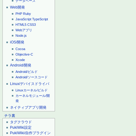
データベース
Web開発
PHP
Ruby
JavaScript
TypeScript
HTML5
CSS3
Webアプリ
Node.js
iOS/開発
Cocoa
Objective-C
Xcode
Android/開発
Android/ビルド
Android/ソースコード
Linux/デバイスドライバ
Linuxカーネル/ビルド
カーネルモジュール/開
発
ネイティブアプリ開発
チラ裏
タグクラウド
PukiWiki設定
PukiWiki/自作プラグイン