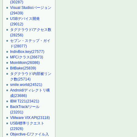
(30287)
Visual Studio/バージョン
(29439)
USBデバイス開発
(29012)
タグクラウド/アクセス数
(28256)
セブン・ステップ・ガイ
ド
(28077)
IndivBox.key
(27577)
MFC/クラス
(26673)
MoinMoin
(26086)
BitBake
(25839)
タグクラウド/内部被リン
ク数
(25714)
smile.world
(24521)
Android/ディレクトリ構
成
(23686)
IBM T221
(23421)
BackTrack/ツール
(23201)
VMware VIX API
(23118)
USB/標準リクエスト
(22926)
Objective-C/ファイル入