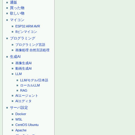
通販
買った物
欲しい物
マイコン
ESP32
ARM
AVR
8ピンマイコン
プログラミング
プログラミング言語
画像処理
自然言語処理
生成AI
画像生成AI
動画生成AI
LLM
LLM/モデル/日本語
ローカルLLM
RAG
AIエージェント
AIエディタ
サーバ設定
Docker
WSL
CentOS
Ubuntu
Apache