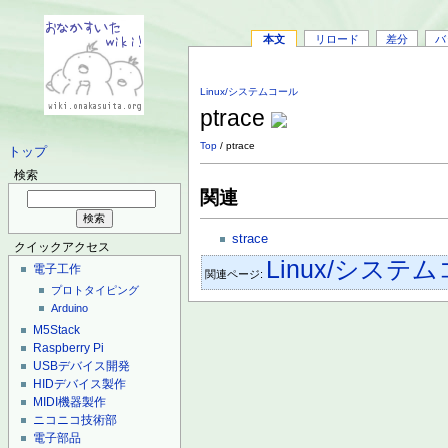
本文
リロード
差分
バ
Linux/システムコール
⁠ptrace
Top
/ ⁠ptrace
トップ
検索
関連
strace
クイックアクセス
Linux/システ
電子工作
関連ページ:
プロトタイピング
Arduino
M5Stack
Raspberry Pi
USBデバイス開発
HIDデバイス製作
MIDI機器製作
ニコニコ技術部
電子部品