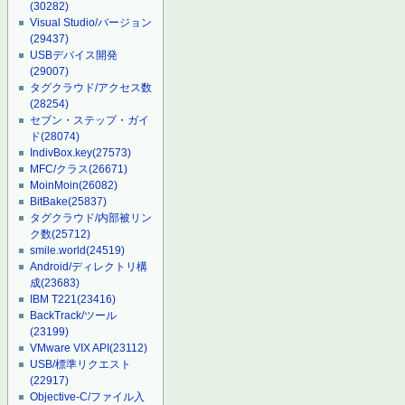
(30282)
Visual Studio/バージョン
(29437)
USBデバイス開発
(29007)
タグクラウド/アクセス数
(28254)
セブン・ステップ・ガイ
ド
(28074)
IndivBox.key
(27573)
MFC/クラス
(26671)
MoinMoin
(26082)
BitBake
(25837)
タグクラウド/内部被リン
ク数
(25712)
smile.world
(24519)
Android/ディレクトリ構
成
(23683)
IBM T221
(23416)
BackTrack/ツール
(23199)
VMware VIX API
(23112)
USB/標準リクエスト
(22917)
Objective-C/ファイル入