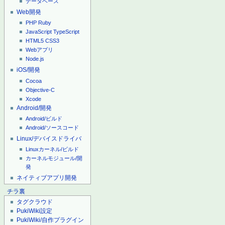
データベース
Web開発
PHP
Ruby
JavaScript
TypeScript
HTML5
CSS3
Webアプリ
Node.js
iOS/開発
Cocoa
Objective-C
Xcode
Android/開発
Android/ビルド
Android/ソースコード
Linux/デバイスドライバ
Linuxカーネル/ビルド
カーネルモジュール/開
発
ネイティブアプリ開発
チラ裏
タグクラウド
PukiWiki設定
PukiWiki/自作プラグイン