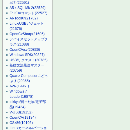
出力
(22591)
A5：SQL Mk-2
(22529)
FeliCa/コマンド
(22527)
ARToolKit
(21782)
Linux/USBガジェット
(21676)
OpenCvSharp
(21605)
デバイスセットアップク
ラス
(21088)
OpenCV/cv
(20836)
Windows SDK
(20827)
USB/リクエスト
(20785)
基礎文法最速マスター
(20759)
Quartz Composerにどっ
ぷり!
(20365)
AVR
(19961)
Windows 7
Loader
(19878)
tokkyo/買った物/電子部
品
(19434)
V-USB
(19152)
OpenCV
(19134)
OSx86
(19105)
Linuxカーネル/バージョ