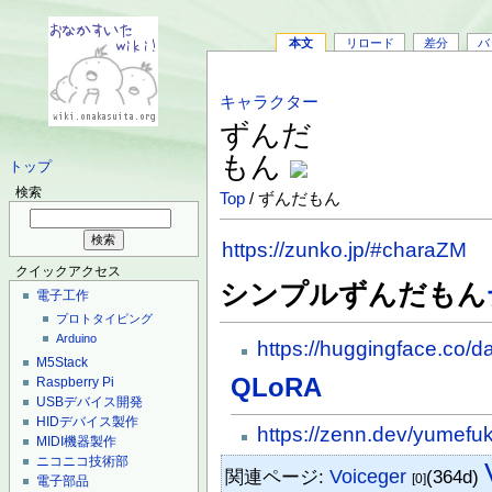
本文
リロード
差分
バ
キャラクター
ずんだ
もん
トップ
検索
Top
/ ずんだもん
https://zunko.jp/#charaZM
クイックアクセス
シンプルずんだもん
電子工作
プロトタイピング
Arduino
https://huggingface.co/d
M5Stack
QLoRA
Raspberry Pi
USBデバイス開発
HIDデバイス製作
https://zenn.dev/yumefuku
MIDI機器製作
ニコニコ技術部
関連ページ:
Voiceger
(364d)
[0]
電子部品