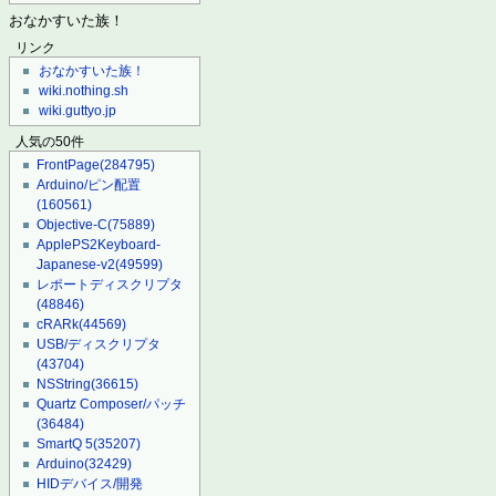
おなかすいた族！
リンク
おなかすいた族！
wiki.nothing.sh
wiki.guttyo.jp
人気の50件
FrontPage
(284795)
Arduino/ピン配置
(160561)
Objective-C
(75889)
ApplePS2Keyboard-
Japanese-v2
(49599)
レポートディスクリプタ
(48846)
cRARk
(44569)
USB/ディスクリプタ
(43704)
NSString
(36615)
Quartz Composer/パッチ
(36484)
SmartQ 5
(35207)
Arduino
(32429)
HIDデバイス/開発