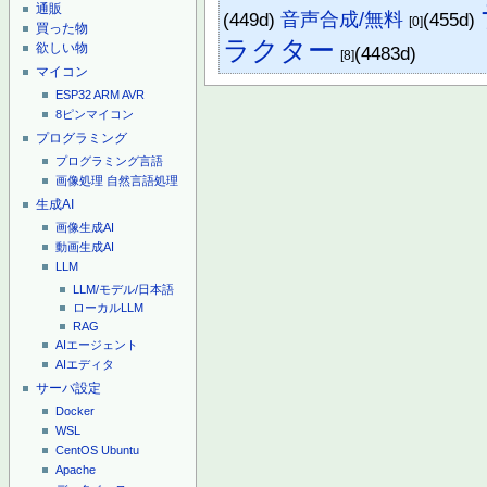
通販
(449d)
音声合成/無料
(455d)
[0]
買った物
ラクター
欲しい物
(4483d)
[8]
マイコン
ESP32
ARM
AVR
8ピンマイコン
プログラミング
プログラミング言語
画像処理
自然言語処理
生成AI
画像生成AI
動画生成AI
LLM
LLM/モデル/日本語
ローカルLLM
RAG
AIエージェント
AIエディタ
サーバ設定
Docker
WSL
CentOS
Ubuntu
Apache