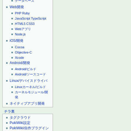
データベース
Web開発
PHP
Ruby
JavaScript
TypeScript
HTML5
CSS3
Webアプリ
Node.js
iOS/開発
Cocoa
Objective-C
Xcode
Android/開発
Android/ビルド
Android/ソースコード
Linux/デバイスドライバ
Linuxカーネル/ビルド
カーネルモジュール/開
発
ネイティブアプリ開発
チラ裏
タグクラウド
PukiWiki設定
PukiWiki/自作プラグイン