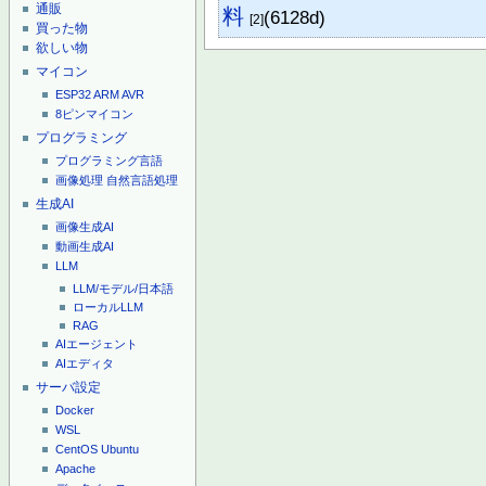
通販
料
(6128d)
[2]
買った物
欲しい物
マイコン
ESP32
ARM
AVR
8ピンマイコン
プログラミング
プログラミング言語
画像処理
自然言語処理
生成AI
画像生成AI
動画生成AI
LLM
LLM/モデル/日本語
ローカルLLM
RAG
AIエージェント
AIエディタ
サーバ設定
Docker
WSL
CentOS
Ubuntu
Apache