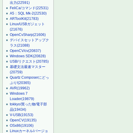
出力
(22591)
FeliCa/コマンド
(22531)
A5：SQL Mk-2
(22530)
ARToolKit
(21783)
Linux/USBガジェット
(21676)
OpenCvSharp
(21606)
デバイスセットアップク
ラス
(21088)
OpenCV/cv
(20837)
Windows SDK
(20828)
USB/リクエスト
(20785)
基礎文法最速マスター
(20759)
Quartz Composerにどっ
ぷり!
(20365)
AVR
(19962)
Windows 7
Loader
(19879)
tokkyo/買った物/電子部
品
(19434)
V-USB
(19153)
OpenCV
(19135)
OSx86
(19106)
Linuxカーネル/バージョ