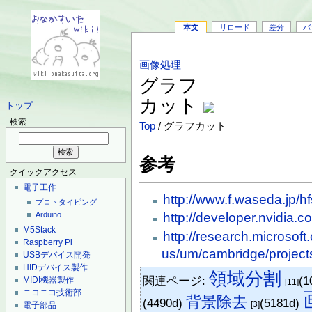
本文
リロード
差分
バ
画像処理
グラフ
カット
トップ
検索
Top
/ グラフカット
参考
クイックアクセス
電子工作
http://www.f.waseda.jp/hf
プロトタイピング
http://developer.nvidia.
Arduino
M5Stack
http://research.microsoft
Raspberry Pi
us/um/cambridge/project
USBデバイス開発
HIDデバイス製作
領域分割
関連ページ:
(1
MIDI機器製作
[11]
ニコニコ技術部
背景除去
(4490d)
(5181d)
[3]
電子部品