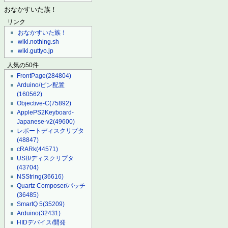
おなかすいた族！
リンク
おなかすいた族！
wiki.nothing.sh
wiki.guttyo.jp
人気の50件
FrontPage
(284804)
Arduino/ピン配置
(160562)
Objective-C
(75892)
ApplePS2Keyboard-
Japanese-v2
(49600)
レポートディスクリプタ
(48847)
cRARk
(44571)
USB/ディスクリプタ
(43704)
NSString
(36616)
Quartz Composer/パッチ
(36485)
SmartQ 5
(35209)
Arduino
(32431)
HIDデバイス/開発