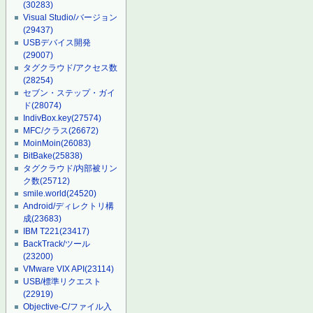
(30283)
Visual Studio/バージョン
(29437)
USBデバイス開発
(29007)
タグクラウド/アクセス数
(28254)
セブン・ステップ・ガイ
ド
(28074)
IndivBox.key
(27574)
MFC/クラス
(26672)
MoinMoin
(26083)
BitBake
(25838)
タグクラウド/内部被リン
ク数
(25712)
smile.world
(24520)
Android/ディレクトリ構
成
(23683)
IBM T221
(23417)
BackTrack/ツール
(23200)
VMware VIX API
(23114)
USB/標準リクエスト
(22919)
Objective-C/ファイル入