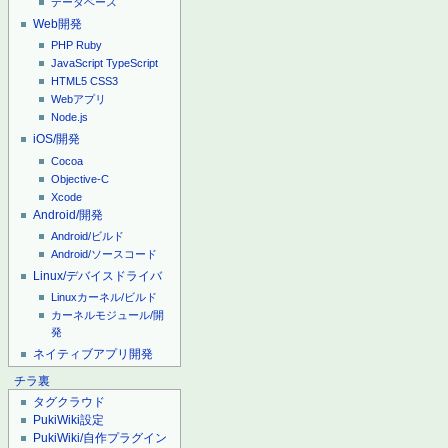
データベース
Web開発
PHP
Ruby
JavaScript
TypeScript
HTML5
CSS3
Webアプリ
Node.js
iOS/開発
Cocoa
Objective-C
Xcode
Android/開発
Android/ビルド
Android/ソースコード
Linux/デバイスドライバ
Linuxカーネル/ビルド
カーネルモジュール/開
発
ネイティブアプリ開発
チラ裏
タグクラウド
PukiWiki設定
PukiWiki/自作プラグイン