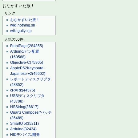
おなかすいた族！
リンク
おなかすいた族！
wiki.nothing.sh
wiki.guttyo.jp
人気の50件
FrontPage
(284855)
Arduino/ピン配置
(160568)
Objective-C
(75905)
ApplePS2Keyboard-
Japanese-v2
(49602)
レポートディスクリプタ
(48852)
cRARk
(44575)
USB/ディスクリプタ
(43708)
NSString
(36617)
Quartz Composer/パッチ
(36489)
SmartQ 5
(35211)
Arduino
(32434)
HIDデバイス/開発