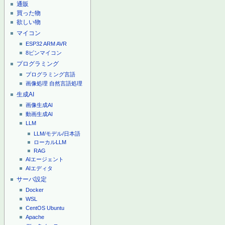
通販
買った物
欲しい物
マイコン
ESP32
ARM
AVR
8ピンマイコン
プログラミング
プログラミング言語
画像処理
自然言語処理
生成AI
画像生成AI
動画生成AI
LLM
LLM/モデル/日本語
ローカルLLM
RAG
AIエージェント
AIエディタ
サーバ設定
Docker
WSL
CentOS
Ubuntu
Apache