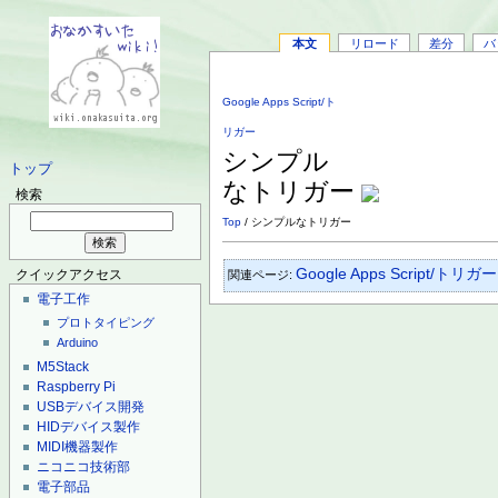
本文
リロード
差分
バ
Google Apps Script/ト
リガー
シンプル
トップ
なトリガー
検索
Top
/ シンプルなトリガー
Google Apps Script/トリガー
関連ページ:
クイックアクセス
電子工作
プロトタイピング
Arduino
M5Stack
Raspberry Pi
USBデバイス開発
HIDデバイス製作
MIDI機器製作
ニコニコ技術部
電子部品