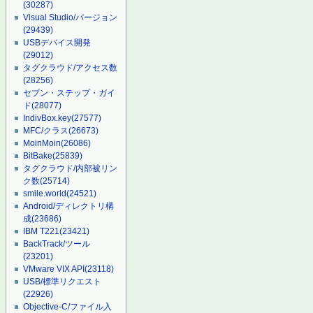
(30287)
Visual Studio/バージョン
(29439)
USBデバイス開発
(29012)
タグクラウド/アクセス数
(28256)
セブン・ステップ・ガイ
ド
(28077)
IndivBox.key
(27577)
MFC/クラス
(26673)
MoinMoin
(26086)
BitBake
(25839)
タグクラウド/内部被リン
ク数
(25714)
smile.world
(24521)
Android/ディレクトリ構
成
(23686)
IBM T221
(23421)
BackTrack/ツール
(23201)
VMware VIX API
(23118)
USB/標準リクエスト
(22926)
Objective-C/ファイル入