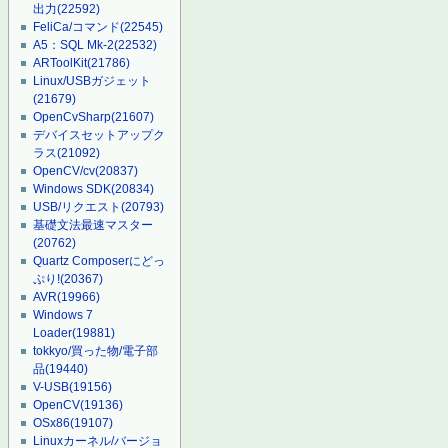
出力
(22592)
FeliCa/コマンド
(22545)
A5：SQL Mk-2
(22532)
ARToolKit
(21786)
Linux/USBガジェット
(21679)
OpenCvSharp
(21607)
デバイスセットアップク
ラス
(21092)
OpenCV/cv
(20837)
Windows SDK
(20834)
USB/リクエスト
(20793)
基礎文法最速マスター
(20762)
Quartz Composerにどっ
ぷり!
(20367)
AVR
(19966)
Windows 7
Loader
(19881)
tokkyo/買った物/電子部
品
(19440)
V-USB
(19156)
OpenCV
(19136)
OSx86
(19107)
Linuxカーネル/バージョ