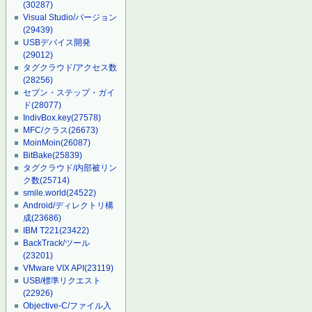
(30287)
Visual Studio/バージョン
(29439)
USBデバイス開発
(29012)
タグクラウド/アクセス数
(28256)
セブン・ステップ・ガイ
ド
(28077)
IndivBox.key
(27578)
MFC/クラス
(26673)
MoinMoin
(26087)
BitBake
(25839)
タグクラウド/内部被リン
ク数
(25714)
smile.world
(24522)
Android/ディレクトリ構
成
(23686)
IBM T221
(23422)
BackTrack/ツール
(23201)
VMware VIX API
(23119)
USB/標準リクエスト
(22926)
Objective-C/ファイル入