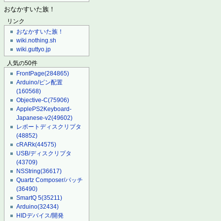
おなかすいた族！
リンク
おなかすいた族！
wiki.nothing.sh
wiki.guttyo.jp
人気の50件
FrontPage
(284865)
Arduino/ピン配置
(160568)
Objective-C
(75906)
ApplePS2Keyboard-
Japanese-v2
(49602)
レポートディスクリプタ
(48852)
cRARk
(44575)
USB/ディスクリプタ
(43709)
NSString
(36617)
Quartz Composer/パッチ
(36490)
SmartQ 5
(35211)
Arduino
(32434)
HIDデバイス/開発