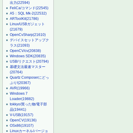
出力
(22594)
FeliCa/コマンド
(22545)
A5：SQL Mk-2
(22532)
ARToolKit
(21786)
Linux/USBガジェット
(21679)
OpenCvSharp
(21610)
デバイスセットアップク
ラス
(21093)
OpenCV/cv
(20838)
Windows SDK
(20835)
USB/リクエスト
(20794)
基礎文法最速マスター
(20764)
Quartz Composerにどっ
ぷり!
(20367)
AVR
(19966)
Windows 7
Loader
(19882)
tokkyo/買った物/電子部
品
(19441)
V-USB
(19157)
OpenCV
(19136)
OSx86
(19107)
Linuxカーネル/バージョ