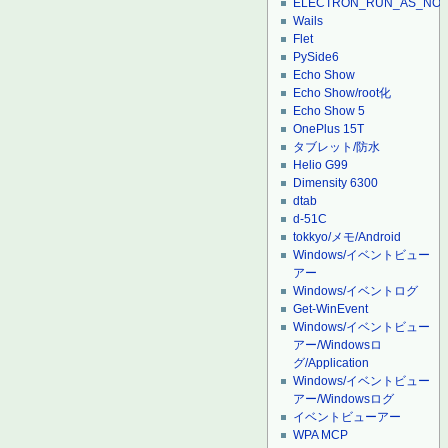
ELECTRON_RUN_AS_NO
Wails
Flet
PySide6
Echo Show
Echo Show/root化
Echo Show 5
OnePlus 15T
タブレット/防水
Helio G99
Dimensity 6300
dtab
d-51C
tokkyo/メモ/Android
Windows/イベントビュー
アー
Windows/イベントログ
Get-WinEvent
Windows/イベントビュー
アー/Windowsロ
グ/Application
Windows/イベントビュー
アー/Windowsログ
イベントビューアー
WPA MCP