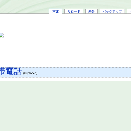
本文
リロード
差分
バックアップ
帯電話
(5627d)
[81]