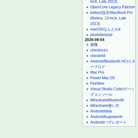
inch, Late 2013)
OpenCore Legacy Patcher
tokkyo/設定/MacBook Pro
(Retina, 13-inch, Late
2013)
macOS/なんとかd
photolibraryd
2026-08-04
退職
checkra1n
checkm8
Android/Bluetooth HCIスヌ
ープログ
Mac Pro
Power Mac G5
FireWire
Visual Studio Code/デバッ
グコンソール
Wireshark/Bluetooth
Wireshark/使い方
Android/data
Android/bugreports
Android/バグレポート