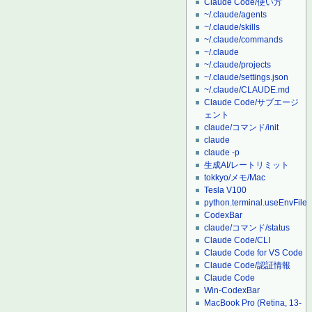
Claude Code/使い方
~/.claude/agents
~/.claude/skills
~/.claude/commands
~/.claude
~/.claude/projects
~/.claude/settings.json
~/.claude/CLAUDE.md
Claude Code/サブエージ
ェント
claude/コマンド/init
claude
claude -p
生成AI/レートリミット
tokkyo/メモ/Mac
Tesla V100
python.terminal.useEnvFile
CodexBar
claude/コマンド/status
Claude Code/CLI
Claude Code for VS Code
Claude Code/認証情報
Claude Code
Win-CodexBar
MacBook Pro (Retina, 13-