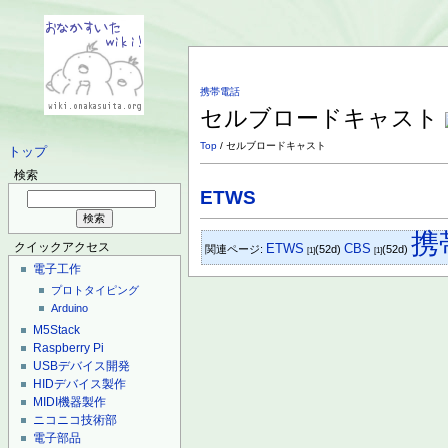
携帯電話
セルブロードキャスト
Top
/ セルブロードキャスト
トップ
検索
ETWS
携
ETWS
CBS
クイックアクセス
関連ページ:
(52d)
(52d)
[1]
[1]
電子工作
プロトタイピング
Arduino
M5Stack
Raspberry Pi
USBデバイス開発
HIDデバイス製作
MIDI機器製作
ニコニコ技術部
電子部品