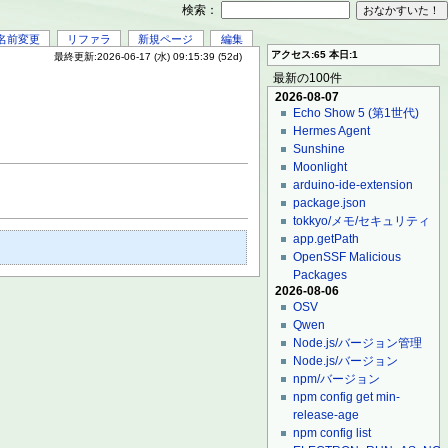
検索：
名前変更
リファラ
新規ページ
編集
アクセス:65 本日:1
最終更新:2026-06-17 (水) 09:15:39 (52d)
最新の100件
2026-08-07
Echo Show 5 (第1世代)
Hermes Agent
Sunshine
Moonlight
arduino-ide-extension
package.json
tokkyo/メモ/セキュリティ
app.getPath
OpenSSF Malicious
Packages
2026-08-06
OSV
Qwen
Node.js/バージョン管理
Node.js/バージョン
npm/バージョン
npm config get min-
release-age
npm config list