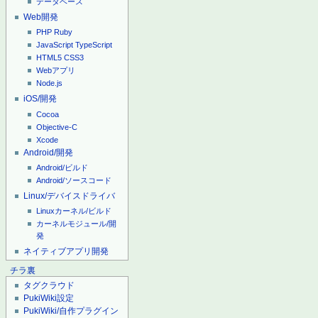
データベース
Web開発
PHP
Ruby
JavaScript
TypeScript
HTML5
CSS3
Webアプリ
Node.js
iOS/開発
Cocoa
Objective-C
Xcode
Android/開発
Android/ビルド
Android/ソースコード
Linux/デバイスドライバ
Linuxカーネル/ビルド
カーネルモジュール/開
発
ネイティブアプリ開発
チラ裏
タグクラウド
PukiWiki設定
PukiWiki/自作プラグイン