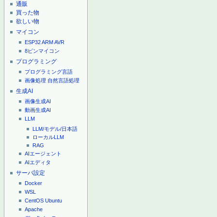
通販
買った物
欲しい物
マイコン
ESP32
ARM
AVR
8ピンマイコン
プログラミング
プログラミング言語
画像処理
自然言語処理
生成AI
画像生成AI
動画生成AI
LLM
LLM/モデル/日本語
ローカルLLM
RAG
AIエージェント
AIエディタ
サーバ設定
Docker
WSL
CentOS
Ubuntu
Apache