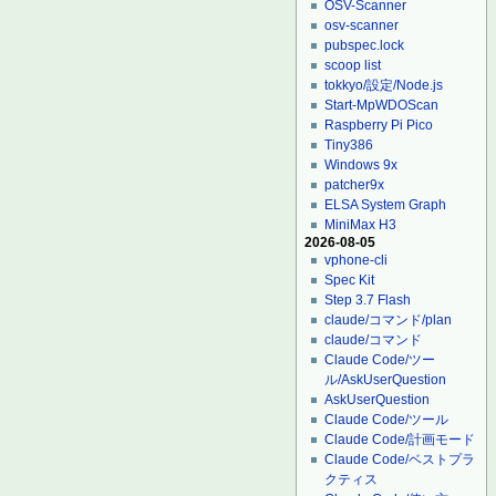
OSV-Scanner
osv-scanner
pubspec.lock
scoop list
tokkyo/設定/Node.js
Start-MpWDOScan
Raspberry Pi Pico
Tiny386
Windows 9x
patcher9x
ELSA System Graph
MiniMax H3
2026-08-05
vphone-cli
Spec Kit
Step 3.7 Flash
claude/コマンド/plan
claude/コマンド
Claude Code/ツー
ル/AskUserQuestion
AskUserQuestion
Claude Code/ツール
Claude Code/計画モード
Claude Code/ベストプラ
クティス