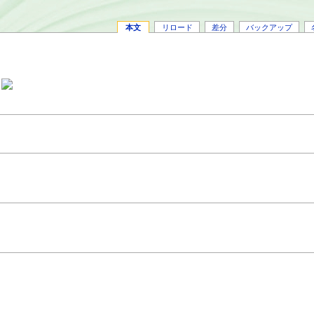
本文
リロード
差分
バックアップ
ト