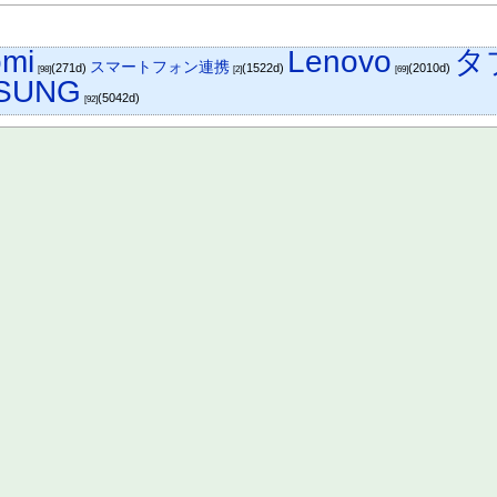
omi
Lenovo
タ
スマートフォン連携
(271d)
(1522d)
(2010d)
[98]
[2]
[69]
SUNG
(5042d)
[92]