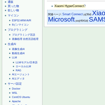
通販
Xiaomi HyperConnect
?
買った物
欲しい物
Xia
Smart Connect
関連ページ:
(35d)
[1]
マイコン
Microsoft
SAM
ESP32
ARM
AVR
(4541d)
[202]
8ピンマイコン
プログラミング
プログラミング言語
画像処理
自然言語処理
生成AI
画像生成AI
動画生成AI
LLM
LLM/モデル/日本語
ローカルLLM
RAG
AIエージェント
AIエディタ
サーバ設定
Docker
WSL
CentOS
Ubuntu
Apache