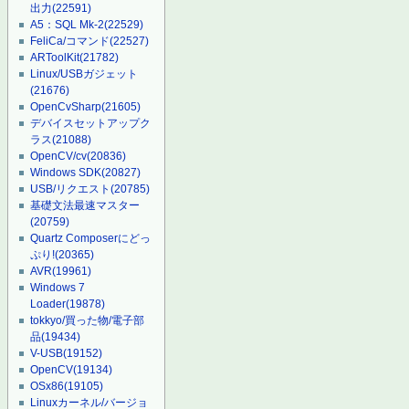
出力
(22591)
A5：SQL Mk-2
(22529)
FeliCa/コマンド
(22527)
ARToolKit
(21782)
Linux/USBガジェット
(21676)
OpenCvSharp
(21605)
デバイスセットアップク
ラス
(21088)
OpenCV/cv
(20836)
Windows SDK
(20827)
USB/リクエスト
(20785)
基礎文法最速マスター
(20759)
Quartz Composerにどっ
ぷり!
(20365)
AVR
(19961)
Windows 7
Loader
(19878)
tokkyo/買った物/電子部
品
(19434)
V-USB
(19152)
OpenCV
(19134)
OSx86
(19105)
Linuxカーネル/バージョ