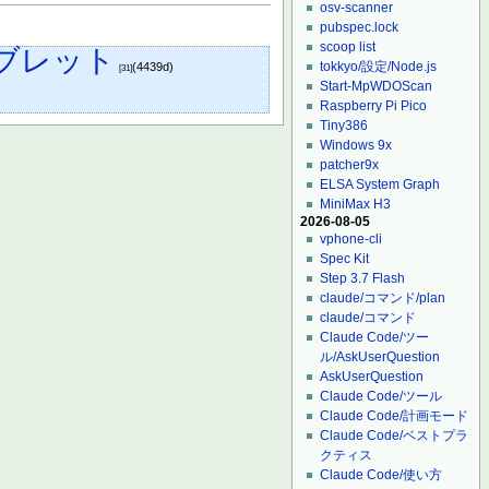
osv-scanner
pubspec.lock
scoop list
ブレット
tokkyo/設定/Node.js
(4439d)
[31]
Start-MpWDOScan
Raspberry Pi Pico
Tiny386
Windows 9x
patcher9x
ELSA System Graph
MiniMax H3
2026-08-05
vphone-cli
Spec Kit
Step 3.7 Flash
claude/コマンド/plan
claude/コマンド
Claude Code/ツー
ル/AskUserQuestion
AskUserQuestion
Claude Code/ツール
Claude Code/計画モード
Claude Code/ベストプラ
クティス
Claude Code/使い方