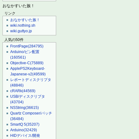
おなかすいた族！
リンク
おなかすいた族！
wiki.nothing.sh
wiki.guttyo.jp
人気の50件
FrontPage
(284795)
Arduino/ピン配置
(160561)
Objective-C
(75889)
ApplePS2Keyboard-
Japanese-v2
(49599)
レポートディスクリプタ
(48846)
cRARk
(44569)
USB/ディスクリプタ
(43704)
NSString
(36615)
Quartz Composer/パッチ
(36484)
SmartQ 5
(35207)
Arduino
(32429)
HIDデバイス/開発