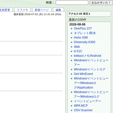
検索：
名前変更
リファラ
新規ページ
編集
アクセス:55 本日:1
最終更新:2026-07-02 (木) 11:41:04 (35d)
最新の100件
2026-08-06
OnePlus 15T
タブレット/防水
Helio G99
Dimensity 6300
dtab
d-51C
tokkyo/メモ/Android
Windows/イベントビュー
アー
Windows/イベントログ
Get-WinEvent
Windows/イベントビュー
アー/Windowsロ
グ/Application
Windows/イベントビュー
アー/Windowsログ
イベントビューアー
WPA MCP
OSV-Scanner