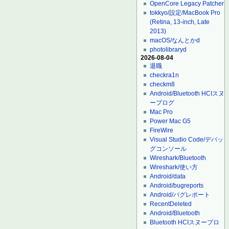
OpenCore Legacy Patcher
tokkyo/設定/MacBook Pro
(Retina, 13-inch, Late
2013)
macOS/なんとかd
photolibraryd
2026-08-04
退職
checkra1n
checkm8
Android/Bluetooth HCIスヌ
ープログ
Mac Pro
Power Mac G5
FireWire
Visual Studio Code/デバッ
グコンソール
Wireshark/Bluetooth
Wireshark/使い方
Android/data
Android/bugreports
Android/バグレポート
RecentDeleted
Android/Bluetooth
Bluetooth HCIスヌープロ