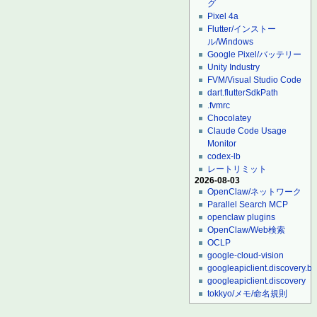
グ
Pixel 4a
Flutter/インストー
ル/Windows
Google Pixel/バッテリー
Unity Industry
FVM/Visual Studio Code
dart.flutterSdkPath
.fvmrc
Chocolatey
Claude Code Usage
Monitor
codex-lb
レートリミット
2026-08-03
OpenClaw/ネットワーク
Parallel Search MCP
openclaw plugins
OpenClaw/Web検索
OCLP
google-cloud-vision
googleapiclient.discovery.bu
googleapiclient.discovery
tokkyo/メモ/命名規則