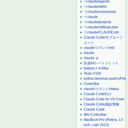
~/.claude/agents
~/.claude/skills
~/.claude/commands
~/.claude
~/.claude/projects
~/.claude/settings.json
~/.claude/CLAUDE.md
Claude Code/サブエージ
ェント
claude/コマンド/init
claude
claude -p
生成AI/レートリミット
tokkyo/メモ/Mac
Tesla V100
python.terminal.useEnvFile
CodexBar
claude/コマンド/status
Claude Code/CLI
Claude Code for VS Code
Claude Code/認証情報
Claude Code
Win-CodexBar
MacBook Pro (Retina, 13-
inch, Late 2013)