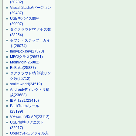
(30282)
Visual Studio/バージョン
(29437)
USBデバイス開発
(29007)
タグクラウド/アクセス数
(28254)
セブン・ステップ・ガイ
ド
(28074)
IndivBox.key
(27573)
MFC/クラス
(26671)
MoinMoin
(26082)
BitBake
(25837)
タグクラウド/内部被リン
ク数
(25712)
smile.world
(24519)
Android/ディレクトリ構
成
(23683)
IBM T221
(23416)
BackTrack/ツール
(23199)
VMware VIX API
(23112)
USB/標準リクエスト
(22917)
Objective-C/ファイル入