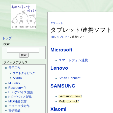
タブレット
タブレット/連携ソフ
Top
/
タブレット
/ 連携ソフト
トップ
検索
Microsoft
スマートフォン連携
クイックアクセス
Lenovo
電子工作
プロトタイピング
Arduino
Smart Connect
M5Stack
SAMSUNG
Raspberry Pi
USBデバイス開発
Samsung Flow
?
HIDデバイス製作
MIDI機器製作
Multi Control
?
ニコニコ技術部
Xiaomi
電子部品