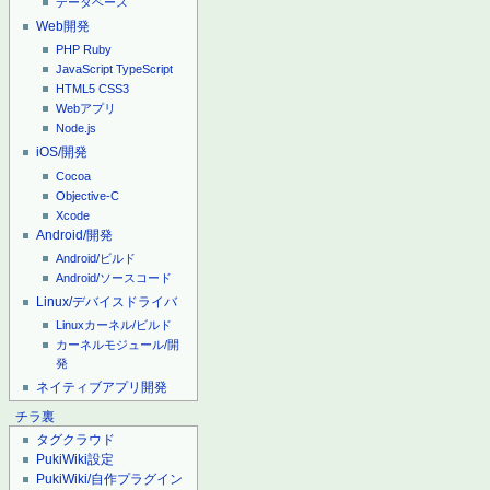
データベース
Web開発
PHP
Ruby
JavaScript
TypeScript
HTML5
CSS3
Webアプリ
Node.js
iOS/開発
Cocoa
Objective-C
Xcode
Android/開発
Android/ビルド
Android/ソースコード
Linux/デバイスドライバ
Linuxカーネル/ビルド
カーネルモジュール/開
発
ネイティブアプリ開発
チラ裏
タグクラウド
PukiWiki設定
PukiWiki/自作プラグイン