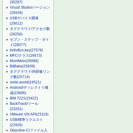
(30287)
Visual Studio/バージョン
(29439)
USBデバイス開発
(29012)
タグクラウド/アクセス数
(28256)
セブン・ステップ・ガイ
ド
(28077)
IndivBox.key
(27578)
MFC/クラス
(26673)
MoinMoin
(26086)
BitBake
(25839)
タグクラウド/内部被リン
ク数
(25714)
smile.world
(24521)
Android/ディレクトリ構
成
(23686)
IBM T221
(23422)
BackTrack/ツール
(23201)
VMware VIX API
(23119)
USB/標準リクエスト
(22926)
Objective-C/ファイル入