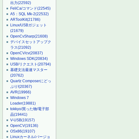
出力
(22592)
FeliCa/コマンド
(22545)
A5：SQL Mk-2
(22532)
ARToolKit
(21786)
Linux/USBガジェット
(21679)
OpenCvSharp
(21608)
デバイスセットアップク
ラス
(21092)
OpenCV/cv
(20837)
Windows SDK
(20834)
USB/リクエスト
(20794)
基礎文法最速マスター
(20762)
Quartz Composerにどっ
ぷり!
(20367)
AVR
(19966)
Windows 7
Loader
(19881)
tokkyo/買った物/電子部
品
(19441)
V-USB
(19157)
OpenCV
(19136)
OSx86
(19107)
Linuxカーネル/バージョ