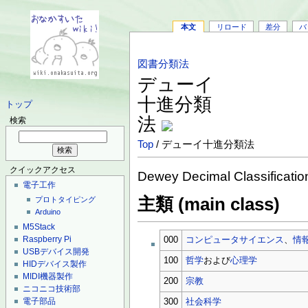
本文
リロード
差分
バ
図書分類法
デューイ
十進分類
トップ
法
検索
Top
/ デューイ十進分類法
クイックアクセス
Dewey Decimal Classificatio
電子工作
主類 (main class)
プロトタイピング
Arduino
M5Stack
Raspberry Pi
000
コンピュータサイエンス
、
情
USBデバイス開発
100
哲学
および
心理学
HIDデバイス製作
MIDI機器製作
200
宗教
ニコニコ技術部
電子部品
300
社会科学