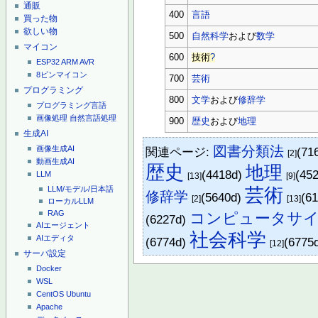
通販
400
言語
買った物
欲しい物
500
自然科学
および
数学
マイコン
600
技術
?
ESP32
ARM
AVR
8ピンマイコン
700
芸術
プログラミング
800
文学
および
修辞学
プログラミング言語
画像処理
自然言語処理
900
歴史
および
地理
生成AI
図書分類法
画像生成AI
関連ページ:
(71
[2]
動画生成AI
歴史
地理
(4418d)
(45
LLM
[13]
[9]
芸術
LLM/モデル/日本語
修辞学
(5640d)
(6
[2]
[13]
ローカルLLM
RAG
コンピュータサ
(6227d)
AIエージェント
社会科学
AIエディタ
(6774d)
(6775
[12]
サーバ設定
Docker
WSL
CentOS
Ubuntu
Apache