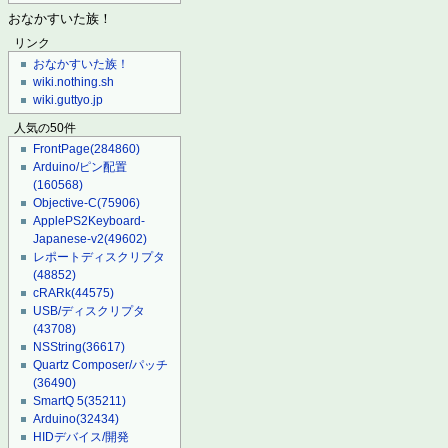
おなかすいた族！
リンク
おなかすいた族！
wiki.nothing.sh
wiki.guttyo.jp
人気の50件
FrontPage
(284860)
Arduino/ピン配置
(160568)
Objective-C
(75906)
ApplePS2Keyboard-
Japanese-v2
(49602)
レポートディスクリプタ
(48852)
cRARk
(44575)
USB/ディスクリプタ
(43708)
NSString
(36617)
Quartz Composer/パッチ
(36490)
SmartQ 5
(35211)
Arduino
(32434)
HIDデバイス/開発