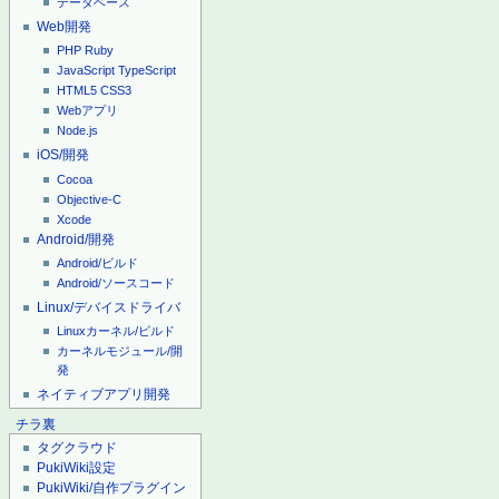
データベース
Web開発
PHP
Ruby
JavaScript
TypeScript
HTML5
CSS3
Webアプリ
Node.js
iOS/開発
Cocoa
Objective-C
Xcode
Android/開発
Android/ビルド
Android/ソースコード
Linux/デバイスドライバ
Linuxカーネル/ビルド
カーネルモジュール/開
発
ネイティブアプリ開発
チラ裏
タグクラウド
PukiWiki設定
PukiWiki/自作プラグイン