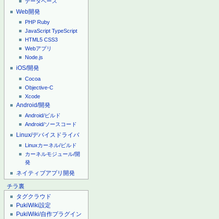
データベース
Web開発
PHP
Ruby
JavaScript
TypeScript
HTML5
CSS3
Webアプリ
Node.js
iOS/開発
Cocoa
Objective-C
Xcode
Android/開発
Android/ビルド
Android/ソースコード
Linux/デバイスドライバ
Linuxカーネル/ビルド
カーネルモジュール/開
発
ネイティブアプリ開発
チラ裏
タグクラウド
PukiWiki設定
PukiWiki/自作プラグイン