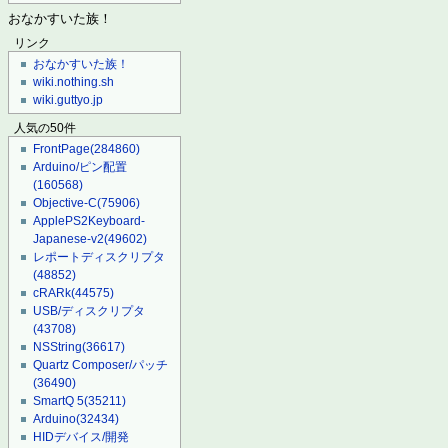
おなかすいた族！
リンク
おなかすいた族！
wiki.nothing.sh
wiki.guttyo.jp
人気の50件
FrontPage
(284860)
Arduino/ピン配置
(160568)
Objective-C
(75906)
ApplePS2Keyboard-
Japanese-v2
(49602)
レポートディスクリプタ
(48852)
cRARk
(44575)
USB/ディスクリプタ
(43708)
NSString
(36617)
Quartz Composer/パッチ
(36490)
SmartQ 5
(35211)
Arduino
(32434)
HIDデバイス/開発