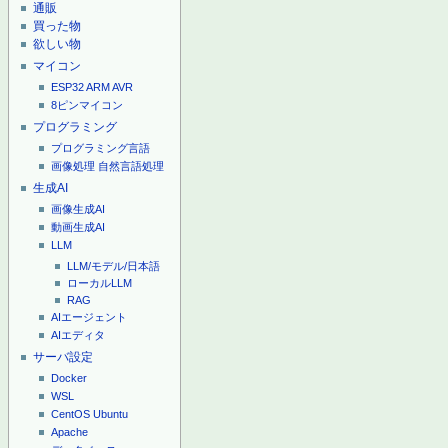
通販
買った物
欲しい物
マイコン
ESP32
ARM
AVR
8ピンマイコン
プログラミング
プログラミング言語
画像処理
自然言語処理
生成AI
画像生成AI
動画生成AI
LLM
LLM/モデル/日本語
ローカルLLM
RAG
AIエージェント
AIエディタ
サーバ設定
Docker
WSL
CentOS
Ubuntu
Apache