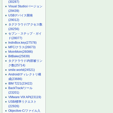
(30287)
Visual Studio/バージョン
(29439)
USBデバイス開発
(29012)
タグクラウド/アクセス数
(28256)
セブン・ステップ・ガイ
ド
(28077)
IndivBox.key
(27578)
MFC/クラス
(26673)
MoinMoin
(26086)
BitBake
(25839)
タグクラウド/内部被リン
ク数
(25714)
smile.world
(24521)
Android/ディレクトリ構
成
(23686)
IBM T221
(23422)
BackTrack/ツール
(23201)
VMware VIX API
(23119)
USB/標準リクエスト
(22926)
Objective-C/ファイル入