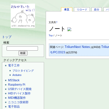
本文
リロード
差分
バ
文房具
?
ノート
Top
/ ノート
トップ
検索
TriliumNext Notes
Trili
関連ページ:
(442d)
[1]
モ/PC/2023
(1237d)
[0]
クイックアクセス
電子工作
プロトタイピング
Arduino
M5Stack
Raspberry Pi
USBデバイス開発
HIDデバイス製作
MIDI機器製作
ニコニコ技術部
電子部品