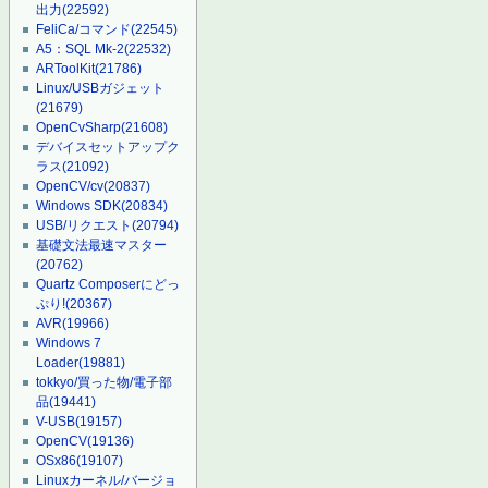
出力
(22592)
FeliCa/コマンド
(22545)
A5：SQL Mk-2
(22532)
ARToolKit
(21786)
Linux/USBガジェット
(21679)
OpenCvSharp
(21608)
デバイスセットアップク
ラス
(21092)
OpenCV/cv
(20837)
Windows SDK
(20834)
USB/リクエスト
(20794)
基礎文法最速マスター
(20762)
Quartz Composerにどっ
ぷり!
(20367)
AVR
(19966)
Windows 7
Loader
(19881)
tokkyo/買った物/電子部
品
(19441)
V-USB
(19157)
OpenCV
(19136)
OSx86
(19107)
Linuxカーネル/バージョ