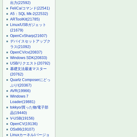
出力
(22592)
FeliCa/コマンド
(22541)
A5：SQL Mk-2
(22532)
ARToolKit
(21785)
Linux/USBガジェット
(21679)
OpenCvSharp
(21607)
デバイスセットアップク
ラス
(21092)
OpenCV/cv
(20837)
Windows SDK
(20833)
USB/リクエスト
(20792)
基礎文法最速マスター
(20762)
Quartz Composerにどっ
ぷり!
(20367)
AVR
(19966)
Windows 7
Loader
(19881)
tokkyo/買った物/電子部
品
(19440)
V-USB
(19156)
OpenCV
(19136)
OSx86
(19107)
Linuxカーネル/バージョ