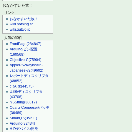
おなかすいた族！
リンク
おなかすいた族！
wiki.nothing.sh
wiki.guttyo.jp
人気の50件
FrontPage
(284847)
Arduino/ピン配置
(160568)
Objective-C
(75904)
ApplePS2Keyboard-
Japanese-v2
(49602)
レポートディスクリプタ
(48852)
cRARk
(44575)
USB/ディスクリプタ
(43708)
NSString
(36617)
Quartz Composer/パッチ
(36489)
SmartQ 5
(35211)
Arduino
(32434)
HIDデバイス/開発