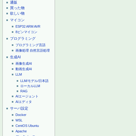
通販
買った物
欲しい物
マイコン
ESP32
ARM
AVR
8ピンマイコン
プログラミング
プログラミング言語
画像処理
自然言語処理
生成AI
画像生成AI
動画生成AI
LLM
LLM/モデル/日本語
ローカルLLM
RAG
AIエージェント
AIエディタ
サーバ設定
Docker
WSL
CentOS
Ubuntu
Apache