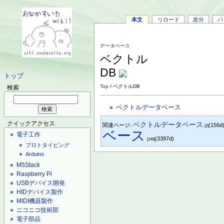
本文
リロード
差分
バ
データベース
ベクトル
DB
トップ
Top
/ ベクトルDB
検索
ベクトルデータベース
クイックアクセス
ベクトルデータベース
関連ページ:
(156d
[2]
ベース
電子工作
(3397d)
[149]
プロトタイピング
Arduino
M5Stack
Raspberry Pi
USBデバイス開発
HIDデバイス製作
MIDI機器製作
ニコニコ技術部
電子部品