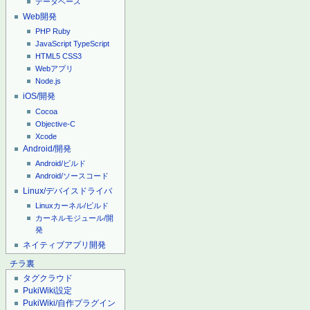
データベース
Web開発
PHP
Ruby
JavaScript
TypeScript
HTML5
CSS3
Webアプリ
Node.js
iOS/開発
Cocoa
Objective-C
Xcode
Android/開発
Android/ビルド
Android/ソースコード
Linux/デバイスドライバ
Linuxカーネル/ビルド
カーネルモジュール/開
発
ネイティブアプリ開発
チラ裏
タグクラウド
PukiWiki設定
PukiWiki/自作プラグイン