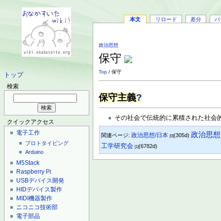
本文
リロード
差分
バ
政治思想
保守
Top
/ 保守
トップ
検索
保守主義
?
その社会で伝統的に累積された社会
クイックアクセス
電子工作
政治思想
政治思想/日本
関連ページ:
(305d)
[0]
プロトタイピング
工学研究会
(6782d)
[1]
Arduino
M5Stack
Raspberry Pi
USBデバイス開発
HIDデバイス製作
MIDI機器製作
ニコニコ技術部
電子部品