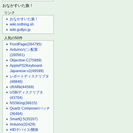
おなかすいた族！
リンク
おなかすいた族！
wiki.nothing.sh
wiki.guttyo.jp
人気の50件
FrontPage
(284795)
Arduino/ピン配置
(160561)
Objective-C
(75889)
ApplePS2Keyboard-
Japanese-v2
(49599)
レポートディスクリプタ
(48846)
cRARk
(44569)
USB/ディスクリプタ
(43704)
NSString
(36615)
Quartz Composer/パッチ
(36484)
SmartQ 5
(35207)
Arduino
(32429)
HIDデバイス/開発