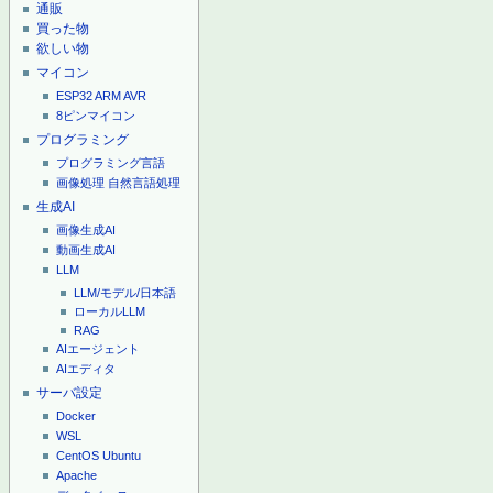
通販
買った物
欲しい物
マイコン
ESP32
ARM
AVR
8ピンマイコン
プログラミング
プログラミング言語
画像処理
自然言語処理
生成AI
画像生成AI
動画生成AI
LLM
LLM/モデル/日本語
ローカルLLM
RAG
AIエージェント
AIエディタ
サーバ設定
Docker
WSL
CentOS
Ubuntu
Apache