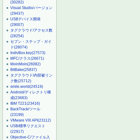
(30282)
Visual Studio/バージョン
(29437)
USBデバイス開発
(29007)
タグクラウド/アクセス数
(28254)
セブン・ステップ・ガイ
ド
(28074)
IndivBox.key
(27573)
MFC/クラス
(26671)
MoinMoin
(26082)
BitBake
(25837)
タグクラウド/内部被リン
ク数
(25712)
smile.world
(24519)
Android/ディレクトリ構
成
(23683)
IBM T221
(23416)
BackTrack/ツール
(23199)
VMware VIX API
(23112)
USB/標準リクエスト
(22917)
Objective-C/ファイル入