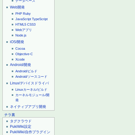
データベース
Web開発
PHP
Ruby
JavaScript
TypeScript
HTML5
CSS3
Webアプリ
Node.js
iOS/開発
Cocoa
Objective-C
Xcode
Android/開発
Android/ビルド
Android/ソースコード
Linux/デバイスドライバ
Linuxカーネル/ビルド
カーネルモジュール/開
発
ネイティブアプリ開発
チラ裏
タグクラウド
PukiWiki設定
PukiWiki/自作プラグイン