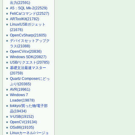
出力
(22591)
A5：SQL Mk-2
(22529)
FeliCa/コマンド
(22527)
ARToolKit
(21782)
Linux/USBガジェット
(21676)
OpenCvSharp
(21605)
デバイスセットアップク
ラス
(21088)
OpenCV/cv
(20836)
Windows SDK
(20827)
USB/リクエスト
(20785)
基礎文法最速マスター
(20759)
Quartz Composerにどっ
ぷり!
(20365)
AVR
(19961)
Windows 7
Loader
(19878)
tokkyo/買った物/電子部
品
(19434)
V-USB
(19152)
OpenCV
(19134)
OSx86
(19105)
Linuxカーネル/バージョ