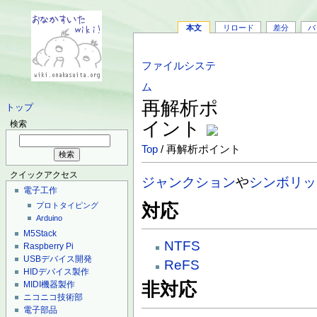
本文
リロード
差分
バ
ファイルシステ
ム
再解析ポ
トップ
イント
検索
Top
/ 再解析ポイント
クイックアクセス
ジャンクション
や
シンボリッ
電子工作
対応
プロトタイピング
Arduino
M5Stack
NTFS
Raspberry Pi
USBデバイス開発
ReFS
HIDデバイス製作
MIDI機器製作
非対応
ニコニコ技術部
電子部品