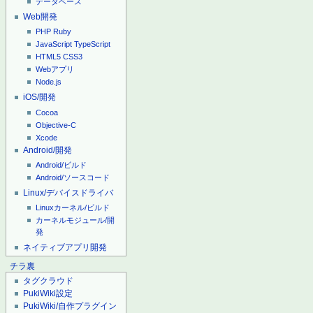
データベース
Web開発
PHP
Ruby
JavaScript
TypeScript
HTML5
CSS3
Webアプリ
Node.js
iOS/開発
Cocoa
Objective-C
Xcode
Android/開発
Android/ビルド
Android/ソースコード
Linux/デバイスドライバ
Linuxカーネル/ビルド
カーネルモジュール/開
発
ネイティブアプリ開発
チラ裏
タグクラウド
PukiWiki設定
PukiWiki/自作プラグイン