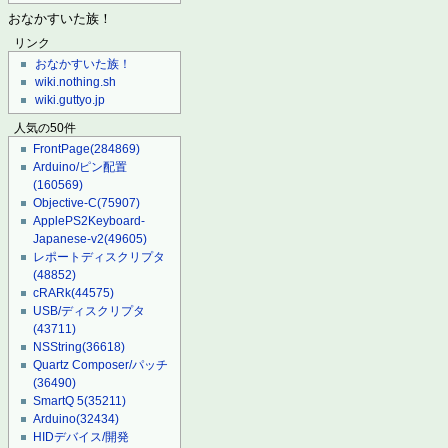
おなかすいた族！
リンク
おなかすいた族！
wiki.nothing.sh
wiki.guttyo.jp
人気の50件
FrontPage
(284869)
Arduino/ピン配置
(160569)
Objective-C
(75907)
ApplePS2Keyboard-
Japanese-v2
(49605)
レポートディスクリプタ
(48852)
cRARk
(44575)
USB/ディスクリプタ
(43711)
NSString
(36618)
Quartz Composer/パッチ
(36490)
SmartQ 5
(35211)
Arduino
(32434)
HIDデバイス/開発