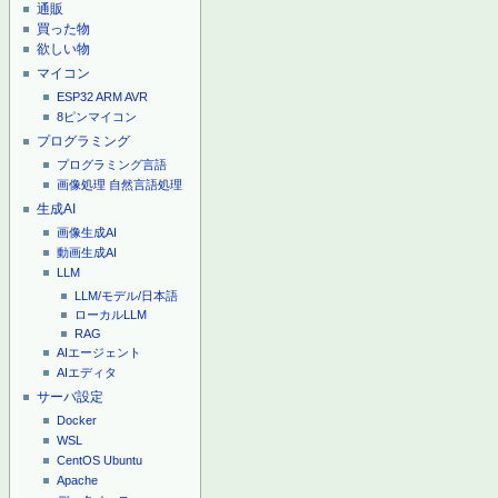
通販
買った物
欲しい物
マイコン
ESP32
ARM
AVR
8ピンマイコン
プログラミング
プログラミング言語
画像処理
自然言語処理
生成AI
画像生成AI
動画生成AI
LLM
LLM/モデル/日本語
ローカルLLM
RAG
AIエージェント
AIエディタ
サーバ設定
Docker
WSL
CentOS
Ubuntu
Apache