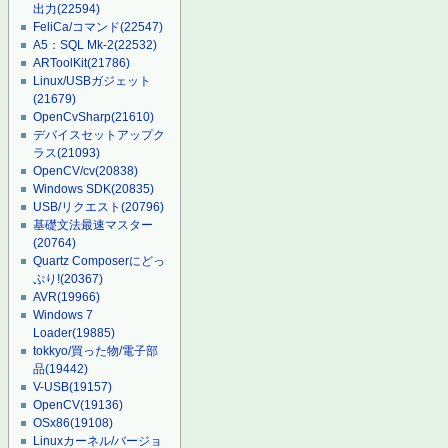
出力
(22594)
FeliCa/コマンド
(22547)
A5：SQL Mk-2
(22532)
ARToolKit
(21786)
Linux/USBガジェット
(21679)
OpenCvSharp
(21610)
デバイスセットアップク
ラス
(21093)
OpenCV/cv
(20838)
Windows SDK
(20835)
USB/リクエスト
(20796)
基礎文法最速マスター
(20764)
Quartz Composerにどっ
ぷり!
(20367)
AVR
(19966)
Windows 7
Loader
(19885)
tokkyo/買った物/電子部
品
(19442)
V-USB
(19157)
OpenCV
(19136)
OSx86
(19108)
Linuxカーネル/バージョ