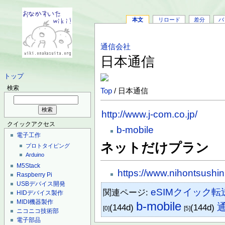
本文
リロード
差分
バ
通信会社
日本通信
トップ
検索
Top
/ 日本通信
http://www.j-com.co.jp/
クイックアクセス
b-mobile
電子工作
ネットだけプラン
プロトタイピング
Arduino
M5Stack
https://www.nihontsushin
Raspberry Pi
USBデバイス開発
eSIMクイック転
関連ページ:
HIDデバイス製作
MIDI機器製作
b-mobile
(144d)
(144d)
[0]
[5]
ニコニコ技術部
電子部品