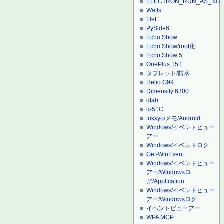
ELECTRON_RUN_AS_NO
Wails
Flet
PySide6
Echo Show
Echo Show/root化
Echo Show 5
OnePlus 15T
タブレット/防水
Helio G99
Dimensity 6300
dtab
d-51C
tokkyo/メモ/Android
Windows/イベントビュー
アー
Windows/イベントログ
Get-WinEvent
Windows/イベントビュー
アー/Windowsロ
グ/Application
Windows/イベントビュー
アー/Windowsログ
イベントビューアー
WPA MCP