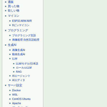
通販
買った物
欲しい物
マイコン
ESP32
ARM
AVR
8ピンマイコン
プログラミング
プログラミング言語
画像処理
自然言語処理
生成AI
画像生成AI
動画生成AI
LLM
LLM/モデル/日本語
ローカルLLM
RAG
AIエージェント
AIエディタ
サーバ設定
Docker
WSL
CentOS
Ubuntu
Apache