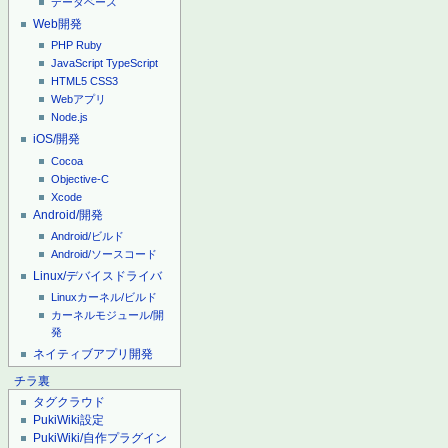
データベース
Web開発
PHP
Ruby
JavaScript
TypeScript
HTML5
CSS3
Webアプリ
Node.js
iOS/開発
Cocoa
Objective-C
Xcode
Android/開発
Android/ビルド
Android/ソースコード
Linux/デバイスドライバ
Linuxカーネル/ビルド
カーネルモジュール/開
発
ネイティブアプリ開発
チラ裏
タグクラウド
PukiWiki設定
PukiWiki/自作プラグイン