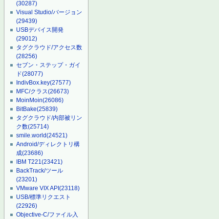
(30287)
Visual Studio/バージョン
(29439)
USBデバイス開発
(29012)
タグクラウド/アクセス数
(28256)
セブン・ステップ・ガイ
ド
(28077)
IndivBox.key
(27577)
MFC/クラス
(26673)
MoinMoin
(26086)
BitBake
(25839)
タグクラウド/内部被リン
ク数
(25714)
smile.world
(24521)
Android/ディレクトリ構
成
(23686)
IBM T221
(23421)
BackTrack/ツール
(23201)
VMware VIX API
(23118)
USB/標準リクエスト
(22926)
Objective-C/ファイル入