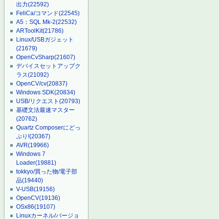
出力
(22592)
FeliCa/コマンド
(22545)
A5：SQL Mk-2
(22532)
ARToolKit
(21786)
Linux/USBガジェット
(21679)
OpenCvSharp
(21607)
デバイスセットアップク
ラス
(21092)
OpenCV/cv
(20837)
Windows SDK
(20834)
USB/リクエスト
(20793)
基礎文法最速マスター
(20762)
Quartz Composerにどっ
ぷり!
(20367)
AVR
(19966)
Windows 7
Loader
(19881)
tokkyo/買った物/電子部
品
(19440)
V-USB
(19156)
OpenCV
(19136)
OSx86
(19107)
Linuxカーネル/バージョ