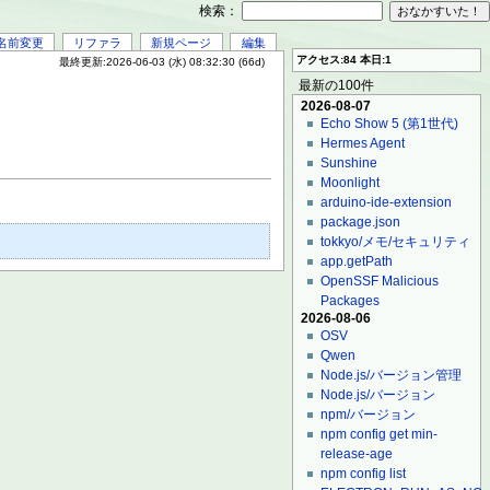
検索：
名前変更
リファラ
新規ページ
編集
アクセス:84 本日:1
最終更新:2026-06-03 (水) 08:32:30 (66d)
最新の100件
2026-08-07
Echo Show 5 (第1世代)
Hermes Agent
Sunshine
Moonlight
arduino-ide-extension
package.json
tokkyo/メモ/セキュリティ
app.getPath
OpenSSF Malicious
Packages
2026-08-06
OSV
Qwen
Node.js/バージョン管理
Node.js/バージョン
npm/バージョン
npm config get min-
release-age
npm config list