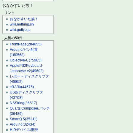
おなかすいた族！
リンク
おなかすいた族！
wiki.nothing.sh
wiki.guttyo.jp
人気の50件
FrontPage
(284855)
Arduino/ピン配置
(160568)
Objective-C
(75905)
ApplePS2Keyboard-
Japanese-v2
(49602)
レポートディスクリプタ
(48852)
cRARk
(44575)
USB/ディスクリプタ
(43708)
NSString
(36617)
Quartz Composer/パッチ
(36489)
SmartQ 5
(35211)
Arduino
(32434)
HIDデバイス/開発