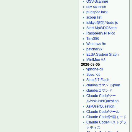
OSV-Scanner
osv-scanner
pubspec.lock
scoop list
tokkyo/設定/Node.js
Start-MpWDOScan
Raspberry Pi Pico
Tiny386
Windows 9x
patcher9x
ELSA System Graph
MiniMax H3
2026-08-05
vphone-cli
Spec Kit
Step 3.7 Flash
claude/コマンド/plan
claude/コマンド
Claude Code/ツー
ル/AskUserQuestion
AskUserQuestion
Claude Code/ツール
Claude Code/計画モード
Claude Code/ベストプラ
クティス