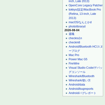
inch, Late 2013)
OpenCore Legacy Patcher
tokkyo/設定/MacBook Pro
(Retina, 13-inch, Late
2013)
macOS/なんとかd
photolibraryd
2026-08-04
退職
checkra1n
checkm8
Android/Bluetooth HCIスヌ
ープログ
Mac Pro
Power Mac G5
FireWire
Visual Studio Code/デバッ
グコンソール
Wireshark/Bluetooth
Wireshark/使い方
Android/data
Android/bugreports
Android/バグレポート