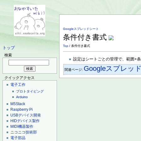
Googleスプレッドシート
条件付き書式
Top
/ 条件付き書式
トップ
検索
設定はシートごとの管理で、範囲+
Googleスプレッ
関連ページ:
クイックアクセス
電子工作
プロトタイピング
Arduino
M5Stack
Raspberry Pi
USBデバイス開発
HIDデバイス製作
MIDI機器製作
ニコニコ技術部
電子部品