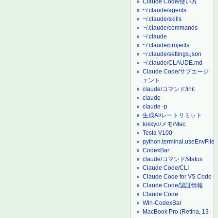
Claude Code/使い方
~/.claude/agents
~/.claude/skills
~/.claude/commands
~/.claude
~/.claude/projects
~/.claude/settings.json
~/.claude/CLAUDE.md
Claude Code/サブエージ
ェント
claude/コマンド/init
claude
claude -p
生成AI/レートリミット
tokkyo/メモ/Mac
Tesla V100
python.terminal.useEnvFile
CodexBar
claude/コマンド/status
Claude Code/CLI
Claude Code for VS Code
Claude Code/認証情報
Claude Code
Win-CodexBar
MacBook Pro (Retina, 13-