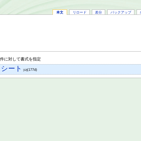
本文
リロード
差分
バックアップ
条件に対して書式を指定
ドシート
(177d)
[12]