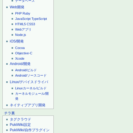
データベース
Web開発
PHP
Ruby
JavaScript
TypeScript
HTML5
CSS3
Webアプリ
Node.js
iOS/開発
Cocoa
Objective-C
Xcode
Android/開発
Android/ビルド
Android/ソースコード
Linux/デバイスドライバ
Linuxカーネル/ビルド
カーネルモジュール/開
発
ネイティブアプリ開発
チラ裏
タグクラウド
PukiWiki設定
PukiWiki/自作プラグイン