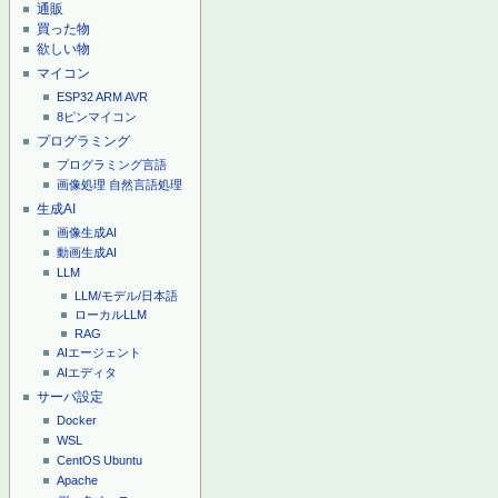
通販
買った物
欲しい物
マイコン
ESP32
ARM
AVR
8ピンマイコン
プログラミング
プログラミング言語
画像処理
自然言語処理
生成AI
画像生成AI
動画生成AI
LLM
LLM/モデル/日本語
ローカルLLM
RAG
AIエージェント
AIエディタ
サーバ設定
Docker
WSL
CentOS
Ubuntu
Apache