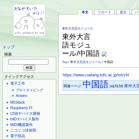
本文
リロード
差分
バ
東外大言語モジュール
東外大言
語モジュ
トップ
ール/中国語
検索
Top
/
東外大言語モジュール
/ 中国語
https://www.coelang.tufs.ac.jp/mt/zh/
クイックアクセス
中国語
電子工作
東外大
関連ページ:
(312d)
[30]
プロトタイピング
Arduino
M5Stack
Raspberry Pi
USBデバイス開発
HIDデバイス製作
MIDI機器製作
ニコニコ技術部
電子部品