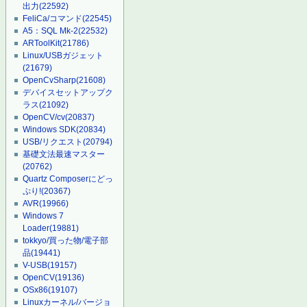
出力
(22592)
FeliCa/コマンド
(22545)
A5：SQL Mk-2
(22532)
ARToolKit
(21786)
Linux/USBガジェット
(21679)
OpenCvSharp
(21608)
デバイスセットアップク
ラス
(21092)
OpenCV/cv
(20837)
Windows SDK
(20834)
USB/リクエスト
(20794)
基礎文法最速マスター
(20762)
Quartz Composerにどっ
ぷり!
(20367)
AVR
(19966)
Windows 7
Loader
(19881)
tokkyo/買った物/電子部
品
(19441)
V-USB
(19157)
OpenCV
(19136)
OSx86
(19107)
Linuxカーネル/バージョ