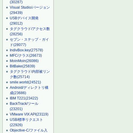
(30287)
Visual Studio/バージョン
(29439)
USBデバイス開発
(29012)
タグクラウド/アクセス数
(28256)
セブン・ステップ・ガイ
ド
(28077)
IndivBox.key
(27578)
MFC/クラス
(26673)
MoinMoin
(26086)
BitBake
(25839)
タグクラウド/内部被リン
ク数
(25714)
smile.world
(24521)
Android/ディレクトリ構
成
(23686)
IBM T221
(23422)
BackTrack/ツール
(23201)
VMware VIX API
(23119)
USB/標準リクエスト
(22926)
Objective-C/ファイル入