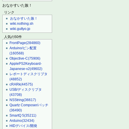
おなかすいた族！
リンク
おなかすいた族！
wiki.nothing.sh
wiki.guttyo.jp
人気の50件
FrontPage
(284860)
Arduino/ピン配置
(160568)
Objective-C
(75906)
ApplePS2Keyboard-
Japanese-v2
(49602)
レポートディスクリプタ
(48852)
cRARk
(44575)
USB/ディスクリプタ
(43708)
NSString
(36617)
Quartz Composer/パッチ
(36490)
SmartQ 5
(35211)
Arduino
(32434)
HIDデバイス/開発