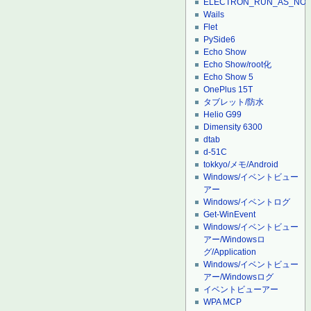
ELECTRON_RUN_AS_NO
Wails
Flet
PySide6
Echo Show
Echo Show/root化
Echo Show 5
OnePlus 15T
タブレット/防水
Helio G99
Dimensity 6300
dtab
d-51C
tokkyo/メモ/Android
Windows/イベントビュー
アー
Windows/イベントログ
Get-WinEvent
Windows/イベントビュー
アー/Windowsロ
グ/Application
Windows/イベントビュー
アー/Windowsログ
イベントビューアー
WPA MCP