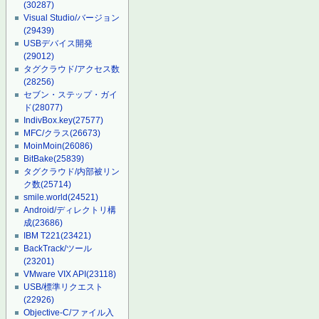
(30287)
Visual Studio/バージョン
(29439)
USBデバイス開発
(29012)
タグクラウド/アクセス数
(28256)
セブン・ステップ・ガイ
ド
(28077)
IndivBox.key
(27577)
MFC/クラス
(26673)
MoinMoin
(26086)
BitBake
(25839)
タグクラウド/内部被リン
ク数
(25714)
smile.world
(24521)
Android/ディレクトリ構
成
(23686)
IBM T221
(23421)
BackTrack/ツール
(23201)
VMware VIX API
(23118)
USB/標準リクエスト
(22926)
Objective-C/ファイル入