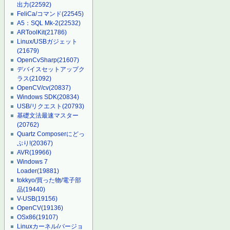
出力
(22592)
FeliCa/コマンド
(22545)
A5：SQL Mk-2
(22532)
ARToolKit
(21786)
Linux/USBガジェット
(21679)
OpenCvSharp
(21607)
デバイスセットアップク
ラス
(21092)
OpenCV/cv
(20837)
Windows SDK
(20834)
USB/リクエスト
(20793)
基礎文法最速マスター
(20762)
Quartz Composerにどっ
ぷり!
(20367)
AVR
(19966)
Windows 7
Loader
(19881)
tokkyo/買った物/電子部
品
(19440)
V-USB
(19156)
OpenCV
(19136)
OSx86
(19107)
Linuxカーネル/バージョ