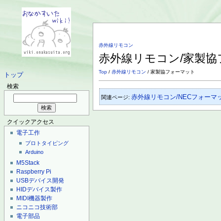
赤外線リモコン
赤外線リモコン/家製
Top
/
赤外線リモコン
/ 家製協フォーマット
トップ
検索
赤外線リモコン/NECフォーマ
関連ページ:
クイックアクセス
電子工作
プロトタイピング
Arduino
M5Stack
Raspberry Pi
USBデバイス開発
HIDデバイス製作
MIDI機器製作
ニコニコ技術部
電子部品