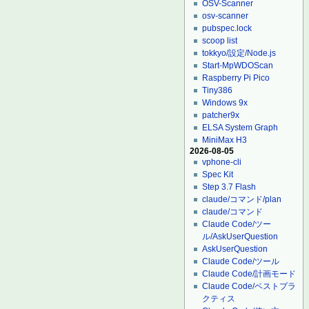
OSV-Scanner
osv-scanner
pubspec.lock
scoop list
tokkyo/設定/Node.js
Start-MpWDOScan
Raspberry Pi Pico
Tiny386
Windows 9x
patcher9x
ELSA System Graph
MiniMax H3
2026-08-05
vphone-cli
Spec Kit
Step 3.7 Flash
claude/コマンド/plan
claude/コマンド
Claude Code/ツー
ル/AskUserQuestion
AskUserQuestion
Claude Code/ツール
Claude Code/計画モード
Claude Code/ベストプラ
クティス