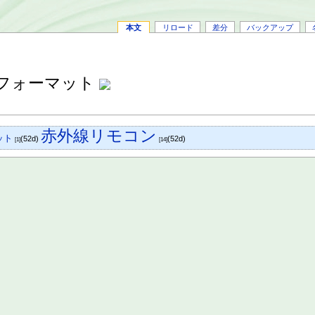
本文
リロード
差分
バックアップ
協フォーマット
赤外線リモコン
ット
(52d)
(52d)
[1]
[14]