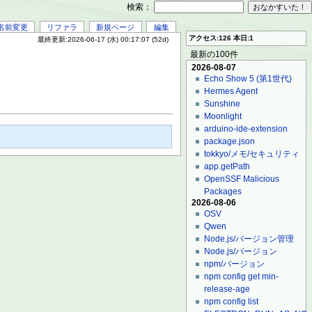
検索：
名前変更
リファラ
新規ページ
編集
アクセス:126 本日:1
最終更新:2026-06-17 (水) 00:17:07 (52d)
最新の100件
2026-08-07
Echo Show 5 (第1世代)
Hermes Agent
Sunshine
Moonlight
arduino-ide-extension
package.json
tokkyo/メモ/セキュリティ
app.getPath
OpenSSF Malicious
Packages
2026-08-06
OSV
Qwen
Node.js/バージョン管理
Node.js/バージョン
npm/バージョン
npm config get min-
release-age
npm config list