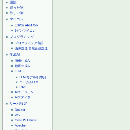
通販
買った物
欲しい物
マイコン
ESP32
ARM
AVR
8ピンマイコン
プログラミング
プログラミング言語
画像処理
自然言語処理
生成AI
画像生成AI
動画生成AI
LLM
LLM/モデル/日本語
ローカルLLM
RAG
AIエージェント
AIエディタ
サーバ設定
Docker
WSL
CentOS
Ubuntu
Apache