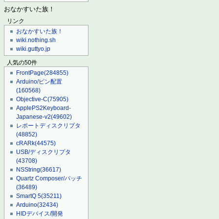
おなかすいた族！
リンク
おなかすいた族！
wiki.nothing.sh
wiki.guttyo.jp
人気の50件
FrontPage
(284855)
Arduino/ピン配置
(160568)
Objective-C
(75905)
ApplePS2Keyboard-
Japanese-v2
(49602)
レポートディスクリプタ
(48852)
cRARk
(44575)
USB/ディスクリプタ
(43708)
NSString
(36617)
Quartz Composer/パッチ
(36489)
SmartQ 5
(35211)
Arduino
(32434)
HIDデバイス/開発