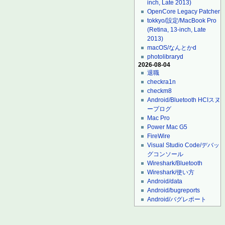
inch, Late 2013)
OpenCore Legacy Patcher
tokkyo/設定/MacBook Pro
(Retina, 13-inch, Late
2013)
macOS/なんとかd
photolibraryd
2026-08-04
退職
checkra1n
checkm8
Android/Bluetooth HCIスヌ
ープログ
Mac Pro
Power Mac G5
FireWire
Visual Studio Code/デバッ
グコンソール
Wireshark/Bluetooth
Wireshark/使い方
Android/data
Android/bugreports
Android/バグレポート