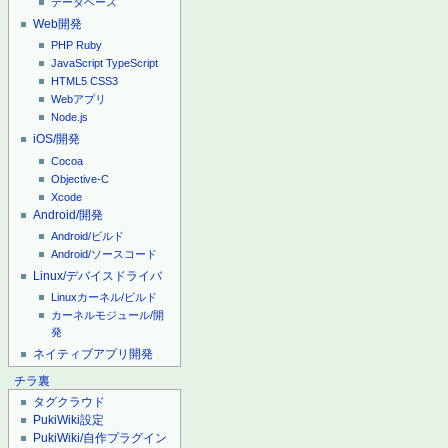
データベース
Web開発
PHP
Ruby
JavaScript
TypeScript
HTML5
CSS3
Webアプリ
Node.js
iOS/開発
Cocoa
Objective-C
Xcode
Android/開発
Android/ビルド
Android/ソースコード
Linux/デバイスドライバ
Linuxカーネル/ビルド
カーネルモジュール/開
発
ネイティブアプリ開発
チラ裏
タグクラウド
PukiWiki設定
PukiWiki/自作プラグイン