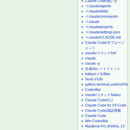
Claude Code/使い方
~/.claude/agents
~/.claude/skills
~/.claude/commands
~/.claude
~/.claude/projects
~/.claude/settings.json
~/.claude/CLAUDE.md
Claude Code/サブエージ
ェント
claude/コマンド/init
claude
claude -p
生成AI/レートリミット
tokkyo/メモ/Mac
Tesla V100
python.terminal.useEnvFile
CodexBar
claude/コマンド/status
Claude Code/CLI
Claude Code for VS Code
Claude Code/認証情報
Claude Code
Win-CodexBar
MacBook Pro (Retina, 13-