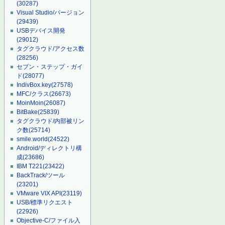
(30287)
Visual Studio/バージョン
(29439)
USBデバイス開発
(29012)
タグクラウド/アクセス数
(28256)
セブン・ステップ・ガイ
ド
(28077)
IndivBox.key
(27578)
MFC/クラス
(26673)
MoinMoin
(26087)
BitBake
(25839)
タグクラウド/内部被リン
ク数
(25714)
smile.world
(24522)
Android/ディレクトリ構
成
(23686)
IBM T221
(23422)
BackTrack/ツール
(23201)
VMware VIX API
(23119)
USB/標準リクエスト
(22926)
Objective-C/ファイル入