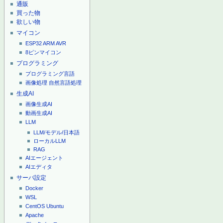
通販
買った物
欲しい物
マイコン
ESP32
ARM
AVR
8ピンマイコン
プログラミング
プログラミング言語
画像処理
自然言語処理
生成AI
画像生成AI
動画生成AI
LLM
LLM/モデル/日本語
ローカルLLM
RAG
AIエージェント
AIエディタ
サーバ設定
Docker
WSL
CentOS
Ubuntu
Apache