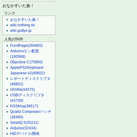
おなかすいた族！
リンク
おなかすいた族！
wiki.nothing.sh
wiki.guttyo.jp
人気の50件
FrontPage
(284865)
Arduino/ピン配置
(160568)
Objective-C
(75906)
ApplePS2Keyboard-
Japanese-v2
(49602)
レポートディスクリプタ
(48852)
cRARk
(44575)
USB/ディスクリプタ
(43709)
NSString
(36617)
Quartz Composer/パッチ
(36490)
SmartQ 5
(35211)
Arduino
(32434)
HIDデバイス/開発