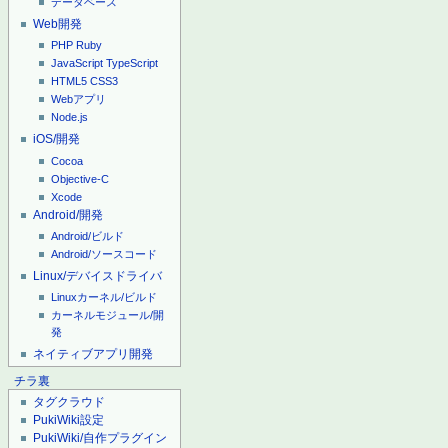
データベース
Web開発
PHP
Ruby
JavaScript
TypeScript
HTML5
CSS3
Webアプリ
Node.js
iOS/開発
Cocoa
Objective-C
Xcode
Android/開発
Android/ビルド
Android/ソースコード
Linux/デバイスドライバ
Linuxカーネル/ビルド
カーネルモジュール/開
発
ネイティブアプリ開発
チラ裏
タグクラウド
PukiWiki設定
PukiWiki/自作プラグイン