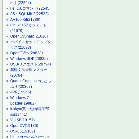
出力
(22594)
FeliCa/コマンド
(22545)
A5：SQL Mk-2
(22532)
ARToolKit
(21786)
Linux/USBガジェット
(21679)
OpenCvSharp
(21610)
デバイスセットアップク
ラス
(21093)
OpenCV/cv
(20838)
Windows SDK
(20835)
USB/リクエスト
(20794)
基礎文法最速マスター
(20764)
Quartz Composerにどっ
ぷり!
(20367)
AVR
(19966)
Windows 7
Loader
(19882)
tokkyo/買った物/電子部
品
(19441)
V-USB
(19157)
OpenCV
(19136)
OSx86
(19107)
Linuxカーネル/バージョ