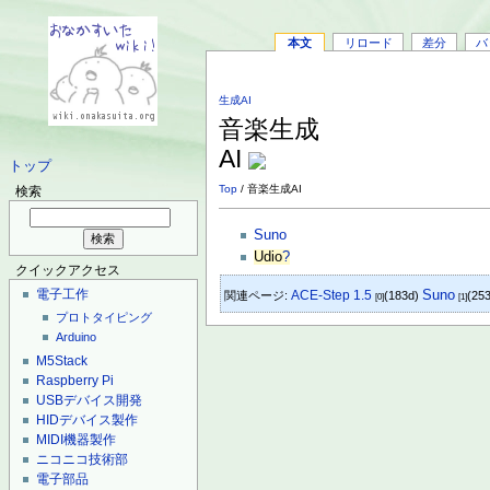
本文
リロード
差分
バ
生成AI
音楽生成
AI
トップ
Top
/ 音楽生成AI
検索
Suno
Udio
?
クイックアクセス
電子工作
Suno
ACE-Step 1.5
関連ページ:
(183d)
(25
[0]
[1]
プロトタイピング
Arduino
M5Stack
Raspberry Pi
USBデバイス開発
HIDデバイス製作
MIDI機器製作
ニコニコ技術部
電子部品