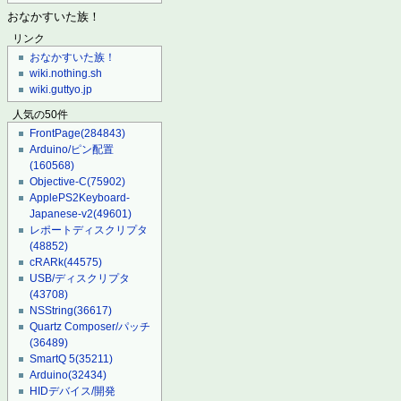
おなかすいた族！
リンク
おなかすいた族！
wiki.nothing.sh
wiki.guttyo.jp
人気の50件
FrontPage
(284843)
Arduino/ピン配置
(160568)
Objective-C
(75902)
ApplePS2Keyboard-
Japanese-v2
(49601)
レポートディスクリプタ
(48852)
cRARk
(44575)
USB/ディスクリプタ
(43708)
NSString
(36617)
Quartz Composer/パッチ
(36489)
SmartQ 5
(35211)
Arduino
(32434)
HIDデバイス/開発