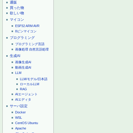
通販
買った物
欲しい物
マイコン
ESP32
ARM
AVR
8ピンマイコン
プログラミング
プログラミング言語
画像処理
自然言語処理
生成AI
画像生成AI
動画生成AI
LLM
LLM/モデル/日本語
ローカルLLM
RAG
AIエージェント
AIエディタ
サーバ設定
Docker
WSL
CentOS
Ubuntu
Apache