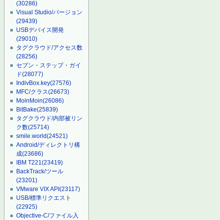
(30286)
Visual Studio/バージョン
(29439)
USBデバイス開発
(29010)
タグクラウド/アクセス数
(28256)
セブン・ステップ・ガイ
ド
(28077)
IndivBox.key
(27576)
MFC/クラス
(26673)
MoinMoin
(26086)
BitBake
(25839)
タグクラウド/内部被リン
ク数
(25714)
smile.world
(24521)
Android/ディレクトリ構
成
(23686)
IBM T221
(23419)
BackTrack/ツール
(23201)
VMware VIX API
(23117)
USB/標準リクエスト
(22925)
Objective-C/ファイル入