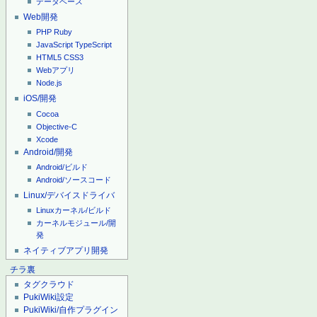
データベース
Web開発
PHP
Ruby
JavaScript
TypeScript
HTML5
CSS3
Webアプリ
Node.js
iOS/開発
Cocoa
Objective-C
Xcode
Android/開発
Android/ビルド
Android/ソースコード
Linux/デバイスドライバ
Linuxカーネル/ビルド
カーネルモジュール/開
発
ネイティブアプリ開発
チラ裏
タグクラウド
PukiWiki設定
PukiWiki/自作プラグイン