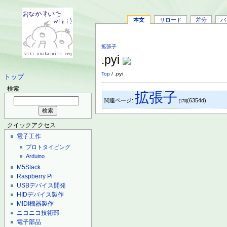
本文
リロード
差分
バ
拡張子
.pyi
Top
/ .pyi
トップ
検索
拡張子
関連ページ:
(6354d)
[170]
クイックアクセス
電子工作
プロトタイピング
Arduino
M5Stack
Raspberry Pi
USBデバイス開発
HIDデバイス製作
MIDI機器製作
ニコニコ技術部
電子部品