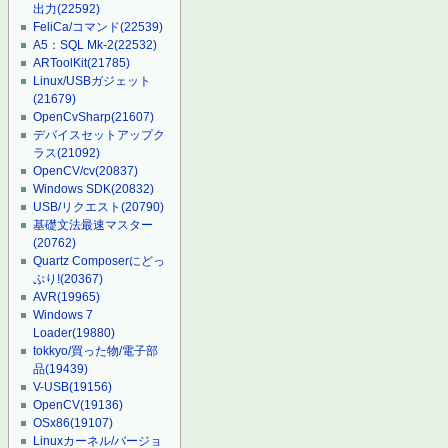
出力
(22592)
FeliCa/コマンド
(22539)
A5：SQL Mk-2
(22532)
ARToolKit
(21785)
Linux/USBガジェット
(21679)
OpenCvSharp
(21607)
デバイスセットアップク
ラス
(21092)
OpenCV/cv
(20837)
Windows SDK
(20832)
USB/リクエスト
(20790)
基礎文法最速マスター
(20762)
Quartz Composerにどっ
ぷり!
(20367)
AVR
(19965)
Windows 7
Loader
(19880)
tokkyo/買った物/電子部
品
(19439)
V-USB
(19156)
OpenCV
(19136)
OSx86
(19107)
Linuxカーネル/バージョ