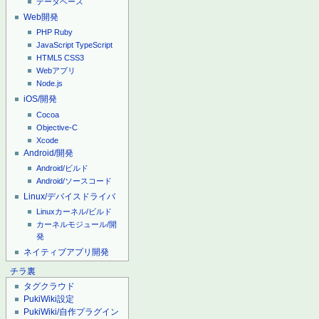
データベース
Web開発
PHP
Ruby
JavaScript
TypeScript
HTML5
CSS3
Webアプリ
Node.js
iOS/開発
Cocoa
Objective-C
Xcode
Android/開発
Android/ビルド
Android/ソースコード
Linux/デバイスドライバ
Linuxカーネル/ビルド
カーネルモジュール/開
発
ネイティブアプリ開発
チラ裏
タグクラウド
PukiWiki設定
PukiWiki/自作プラグイン