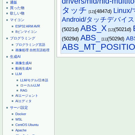
drivers/hid/hid-multit
通販
買った物
タッチ
Lin
(4847d)
[12]
欲しい物
Android/タッチデバイス
マイコン
ABS_X
ESP32
ARM
AVR
(5021d)
(5021d)
[12]
8ピンマイコン
ABS_
AB
(5029d)
(5029d)
プログラミング
[11]
ABS_MT_POSITI
プログラミング言語
画像処理
自然言語処理
生成AI
画像生成AI
動画生成AI
LLM
LLM/モデル/日本語
ローカルLLM
RAG
AIエージェント
AIエディタ
サーバ設定
Docker
WSL
CentOS
Ubuntu
Apache