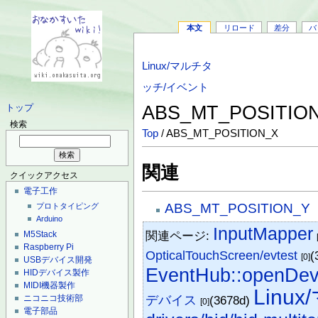
本文
リロード
差分
バ
Linux/マルチタ
ッチ/イベント
ABS_MT_POSITIO
トップ
検索
Top
/ ABS_MT_POSITION_X
関連
クイックアクセス
電子工作
ABS_MT_POSITION_Y
プロトタイピング
Arduino
InputMapper
関連ページ:
M5Stack
Raspberry Pi
OpticalTouchScreen/evtest
(
[0]
USBデバイス開発
EventHub::openDev
HIDデバイス製作
MIDI機器製作
Linu
ニコニコ技術部
デバイス
(3678d)
[0]
電子部品