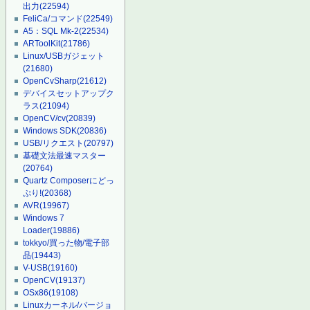
出力
(22594)
FeliCa/コマンド
(22549)
A5：SQL Mk-2
(22534)
ARToolKit
(21786)
Linux/USBガジェット
(21680)
OpenCvSharp
(21612)
デバイスセットアップク
ラス
(21094)
OpenCV/cv
(20839)
Windows SDK
(20836)
USB/リクエスト
(20797)
基礎文法最速マスター
(20764)
Quartz Composerにどっ
ぷり!
(20368)
AVR
(19967)
Windows 7
Loader
(19886)
tokkyo/買った物/電子部
品
(19443)
V-USB
(19160)
OpenCV
(19137)
OSx86
(19108)
Linuxカーネル/バージョ