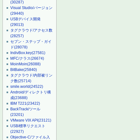
(30287)
Visual Studio/バージョン
(29440)
USBデバイス開発
(29013)
タグクラウド/アクセス数
(28257)
セブン・ステップ・ガイ
ド
(28078)
IndivBox.key
(27581)
MFC/クラス
(26674)
MoinMoin
(26088)
BitBake
(25840)
タグクラウド/内部被リン
ク数
(25714)
smile.world
(24522)
Android/ディレクトリ構
成
(23688)
IBM T221
(23422)
BackTrack/ツール
(23201)
VMware VIX API
(23121)
USB/標準リクエスト
(22927)
Objective-C/ファイル入