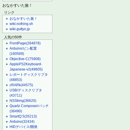
おなかすいた族！
リンク
おなかすいた族！
wiki.nothing.sh
wiki.guttyo.jp
人気の50件
FrontPage
(284878)
Arduino/ピン配置
(160569)
Objective-C
(75908)
ApplePS2Keyboard-
Japanese-v2
(49605)
レポートディスクリプタ
(48853)
cRARk
(44575)
USB/ディスクリプタ
(43711)
NSString
(36620)
Quartz Composer/パッチ
(36490)
SmartQ 5
(35213)
Arduino
(32434)
HIDデバイス/開発