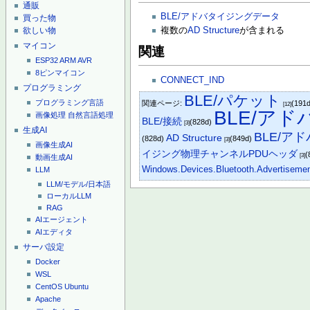
通販
BLE/アドバタイジングデータ
買った物
欲しい物
複数の
AD Structure
が含まれる
マイコン
関連
ESP32
ARM
AVR
8ピンマイコン
CONNECT_IND
プログラミング
BLE/パケット
プログラミング言語
関連ページ:
(191
[12]
BLE/ア
画像処理
自然言語処理
BLE/接続
(828d)
[3]
生成AI
BLE/ア
AD Structure
(828d)
(849d)
[3]
画像生成AI
イジング物理チャンネルPDUヘッダ
(
[3]
動画生成AI
Windows.Devices.Bluetooth.Advertiseme
LLM
LLM/モデル/日本語
ローカルLLM
RAG
AIエージェント
AIエディタ
サーバ設定
Docker
WSL
CentOS
Ubuntu
Apache