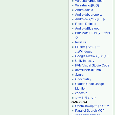
Wireshark/Bluetooth
Wireshark/使い方
Android/data
Android/bugreports
Android/バグレポート
RecentDeleted
Android/Bluetooth
Bluetooth HCIスヌープロ
グ
Pixel 4a
Flutter/インストー
ル/Windows
Google Pixel/バッテリー
Unity Industry
FVM/Visual Studio Code
dart.flutterSdkPath
.fvmrc
Chocolatey
Claude Code Usage
Monitor
codex-lb
レートリミット
2026-08-03
OpenClaw/ネットワーク
Parallel Search MCP