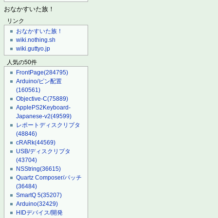
おなかすいた族！
リンク
おなかすいた族！
wiki.nothing.sh
wiki.guttyo.jp
人気の50件
FrontPage
(284795)
Arduino/ピン配置
(160561)
Objective-C
(75889)
ApplePS2Keyboard-
Japanese-v2
(49599)
レポートディスクリプタ
(48846)
cRARk
(44569)
USB/ディスクリプタ
(43704)
NSString
(36615)
Quartz Composer/パッチ
(36484)
SmartQ 5
(35207)
Arduino
(32429)
HIDデバイス/開発