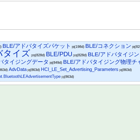
BLE/アドバタイズパケット
BLE/コネクション
d)
(198d)
(8
[8]
[8]
ドバタイズ
BLE/PDU
BLE/アドバタイジン
(828d)
(828d)
[20]
[10]
ドバタイジングデータ
BLE/アドバタイジング物理チ
(849d)
[8]
AdvData
HCI_LE_Set_Advertising_Parameters
863d)
(863d)
(863d)
[4]
[4]
nt.BluetoothLEAdvertisementType
(863d)
[1]