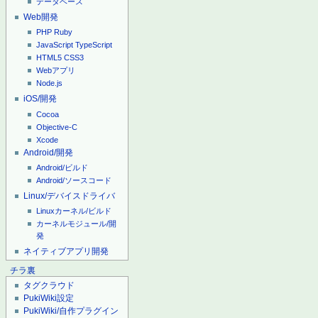
データベース
Web開発
PHP
Ruby
JavaScript
TypeScript
HTML5
CSS3
Webアプリ
Node.js
iOS/開発
Cocoa
Objective-C
Xcode
Android/開発
Android/ビルド
Android/ソースコード
Linux/デバイスドライバ
Linuxカーネル/ビルド
カーネルモジュール/開
発
ネイティブアプリ開発
チラ裏
タグクラウド
PukiWiki設定
PukiWiki/自作プラグイン