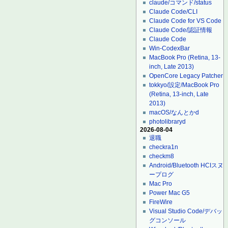
claude/コマンド/status
Claude Code/CLI
Claude Code for VS Code
Claude Code/認証情報
Claude Code
Win-CodexBar
MacBook Pro (Retina, 13-
inch, Late 2013)
OpenCore Legacy Patcher
tokkyo/設定/MacBook Pro
(Retina, 13-inch, Late
2013)
macOS/なんとかd
photolibraryd
2026-08-04
退職
checkra1n
checkm8
Android/Bluetooth HCIスヌ
ープログ
Mac Pro
Power Mac G5
FireWire
Visual Studio Code/デバッ
グコンソール