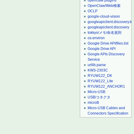
openclaw plugins
OpenClaw/Web検索
OCLP
google-cloud-vision
googleapiclient.discovery.bu
googleapiclient.discovery
tokkyo/メモ/命名規則
os.environ
Google Drive API/files.list
Google Drive API
Google APIs Discovery
Service
urllib.parse
KWS-2303C
RYUW122_DK
RYUW122_Lite
RYUW122_ANCHOR1
Micro-USB
USB/コネクタ
microB
Micro-USB Cables and
Connectors Specification