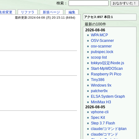
検索：
名前変更
リファラ
新規ページ
編集
アクセス:857 本日:1
最終更新:2024-04-08 (月) 20:15:11 (849d)
最新の100件
2026-08-06
WPA MCP
OSV-Scanner
osv-scanner
pubspec.lock
scoop list
tokkyo/設定/Node.js
Start-MpWDOScan
Raspberry Pi Pico
Tiny386
Windows 9x
patcher9x
ELSA System Graph
MiniMax H3
2026-08-05
vphone-cli
Spec Kit
Step 3.7 Flash
claude/コマンド/plan
claude/コマンド