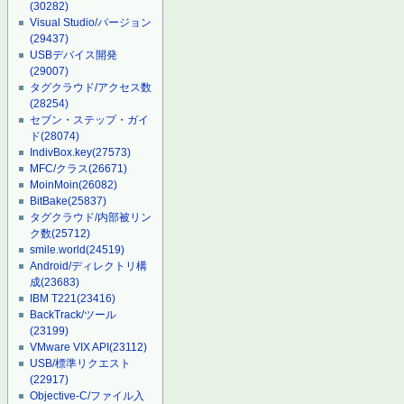
(30282)
Visual Studio/バージョン
(29437)
USBデバイス開発
(29007)
タグクラウド/アクセス数
(28254)
セブン・ステップ・ガイ
ド
(28074)
IndivBox.key
(27573)
MFC/クラス
(26671)
MoinMoin
(26082)
BitBake
(25837)
タグクラウド/内部被リン
ク数
(25712)
smile.world
(24519)
Android/ディレクトリ構
成
(23683)
IBM T221
(23416)
BackTrack/ツール
(23199)
VMware VIX API
(23112)
USB/標準リクエスト
(22917)
Objective-C/ファイル入