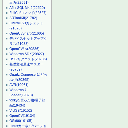
出力
(22591)
A5：SQL Mk-2
(22529)
FeliCa/コマンド
(22527)
ARToolKit
(21782)
Linux/USBガジェット
(21676)
OpenCvSharp
(21605)
デバイスセットアップク
ラス
(21088)
OpenCV/cv
(20836)
Windows SDK
(20827)
USB/リクエスト
(20785)
基礎文法最速マスター
(20759)
Quartz Composerにどっ
ぷり!
(20365)
AVR
(19961)
Windows 7
Loader
(19878)
tokkyo/買った物/電子部
品
(19434)
V-USB
(19152)
OpenCV
(19134)
OSx86
(19105)
Linuxカーネル/バージョ