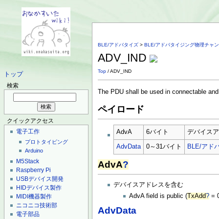
BLE/アドバタイズ
>
BLE/アドバタイジング物理チャン
ADV_IND
Top
/ ADV_IND
トップ
検索
The PDU shall be used in connectable and 
ペイロード
クイックアクセス
電子工作
AdvA
6バイト
デバイス
プロトタイピング
AdvData
0～31バイト
BLE/ア
Arduino
M5Stack
AdvA
?
Raspberry Pi
USBデバイス開発
デバイスアドレスを含む
HIDデバイス製作
AdvA field is public (
TxAdd
?
= 0
MIDI機器製作
ニコニコ技術部
AdvData
電子部品