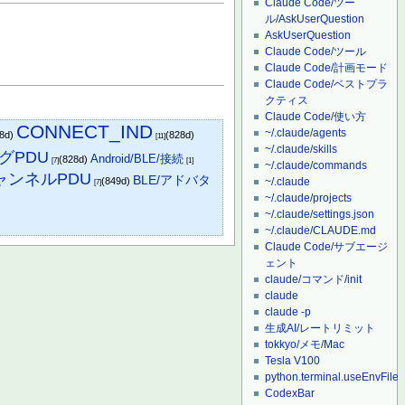
Claude Code/ツー
ル/AskUserQuestion
AskUserQuestion
Claude Code/ツール
Claude Code/計画モード
Claude Code/ベストプラ
クティス
Claude Code/使い方
CONNECT_IND
~/.claude/agents
28d)
(828d)
[11]
~/.claude/skills
グPDU
Android/BLE/接続
(828d)
[7]
[1]
~/.claude/commands
ャンネルPDU
BLE/アドバタ
(849d)
~/.claude
[7]
~/.claude/projects
~/.claude/settings.json
~/.claude/CLAUDE.md
Claude Code/サブエージ
ェント
claude/コマンド/init
claude
claude -p
生成AI/レートリミット
tokkyo/メモ/Mac
Tesla V100
python.terminal.useEnvFile
CodexBar