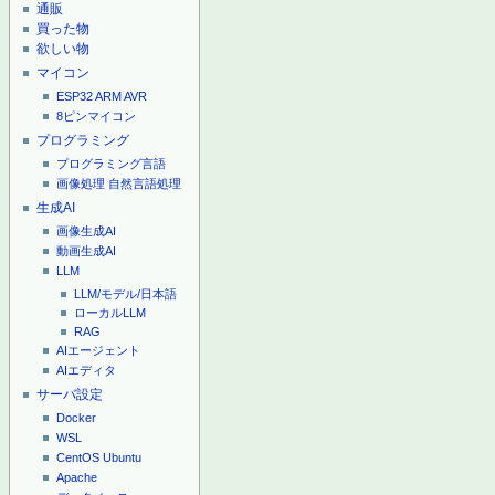
通販
買った物
欲しい物
マイコン
ESP32
ARM
AVR
8ピンマイコン
プログラミング
プログラミング言語
画像処理
自然言語処理
生成AI
画像生成AI
動画生成AI
LLM
LLM/モデル/日本語
ローカルLLM
RAG
AIエージェント
AIエディタ
サーバ設定
Docker
WSL
CentOS
Ubuntu
Apache