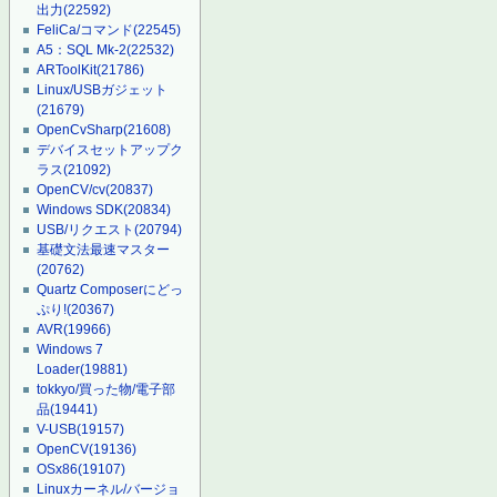
出力
(22592)
FeliCa/コマンド
(22545)
A5：SQL Mk-2
(22532)
ARToolKit
(21786)
Linux/USBガジェット
(21679)
OpenCvSharp
(21608)
デバイスセットアップク
ラス
(21092)
OpenCV/cv
(20837)
Windows SDK
(20834)
USB/リクエスト
(20794)
基礎文法最速マスター
(20762)
Quartz Composerにどっ
ぷり!
(20367)
AVR
(19966)
Windows 7
Loader
(19881)
tokkyo/買った物/電子部
品
(19441)
V-USB
(19157)
OpenCV
(19136)
OSx86
(19107)
Linuxカーネル/バージョ