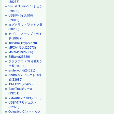
(30287)
Visual Studio/バージョン
(29439)
USBデバイス開発
(29012)
タグクラウド/アクセス数
(28256)
セブン・ステップ・ガイ
ド
(28077)
IndivBox.key
(27578)
MFC/クラス
(26673)
MoinMoin
(26086)
BitBake
(25839)
タグクラウド/内部被リン
ク数
(25714)
smile.world
(24521)
Android/ディレクトリ構
成
(23686)
IBM T221
(23422)
BackTrack/ツール
(23201)
VMware VIX API
(23119)
USB/標準リクエスト
(22926)
Objective-C/ファイル入