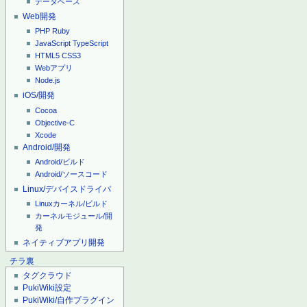
データベース
Web開発
PHP
Ruby
JavaScript
TypeScript
HTML5
CSS3
Webアプリ
Node.js
iOS/開発
Cocoa
Objective-C
Xcode
Android/開発
Android/ビルド
Android/ソースコード
Linux/デバイスドライバ
Linuxカーネル/ビルド
カーネルモジュール/開
発
ネイティブアプリ開発
チラ裏
タグクラウド
PukiWiki設定
PukiWiki/自作プラグイン