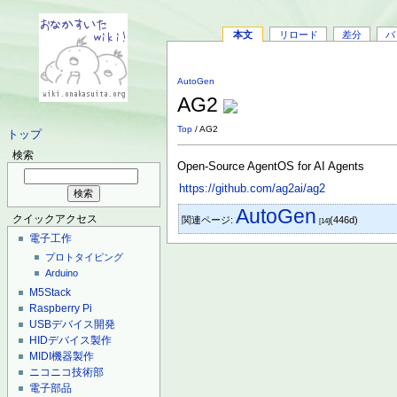
本文
リロード
差分
バ
AutoGen
AG2
Top
/ AG2
トップ
検索
Open-Source AgentOS for AI Agents
https://github.com/ag2ai/ag2
AutoGen
クイックアクセス
関連ページ:
(446d)
[14]
電子工作
プロトタイピング
Arduino
M5Stack
Raspberry Pi
USBデバイス開発
HIDデバイス製作
MIDI機器製作
ニコニコ技術部
電子部品