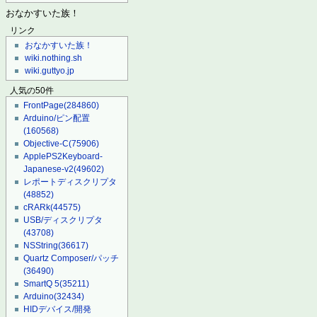
おなかすいた族！
リンク
おなかすいた族！
wiki.nothing.sh
wiki.guttyo.jp
人気の50件
FrontPage
(284860)
Arduino/ピン配置
(160568)
Objective-C
(75906)
ApplePS2Keyboard-
Japanese-v2
(49602)
レポートディスクリプタ
(48852)
cRARk
(44575)
USB/ディスクリプタ
(43708)
NSString
(36617)
Quartz Composer/パッチ
(36490)
SmartQ 5
(35211)
Arduino
(32434)
HIDデバイス/開発