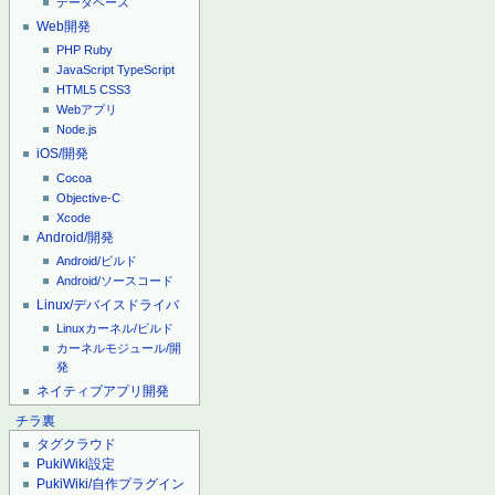
データベース
Web開発
PHP
Ruby
JavaScript
TypeScript
HTML5
CSS3
Webアプリ
Node.js
iOS/開発
Cocoa
Objective-C
Xcode
Android/開発
Android/ビルド
Android/ソースコード
Linux/デバイスドライバ
Linuxカーネル/ビルド
カーネルモジュール/開
発
ネイティブアプリ開発
チラ裏
タグクラウド
PukiWiki設定
PukiWiki/自作プラグイン