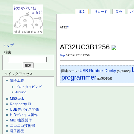
本文
リロード
差分
バ
AT32
?
AT32UC3B1256
トップ
検索
Top
/ AT32UC3B1256
USB Rubber Ducky
関連ページ:
(3008d)
[2]
クイックアクセス
programmer
(6018d)
[12]
電子工作
プロトタイピング
Arduino
M5Stack
Raspberry Pi
USBデバイス開発
HIDデバイス製作
MIDI機器製作
ニコニコ技術部
電子部品