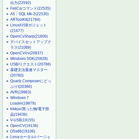
出力
(22592)
FeliCa/コマンド
(22535)
A5：SQL Mk-2
(22530)
ARToolKit
(21784)
Linux/USBガジェット
(21677)
OpenCvSharp
(21606)
デバイスセットアップク
ラス
(21089)
OpenCV/cv
(20837)
Windows SDK
(20828)
USB/リクエスト
(20788)
基礎文法最速マスター
(20760)
Quartz Composerにどっ
ぷり!
(20366)
AVR
(19963)
Windows 7
Loader
(19879)
tokkyo/買った物/電子部
品
(19436)
V-USB
(19155)
OpenCV
(19136)
OSx86
(19106)
Linuxカーネル/バージョ