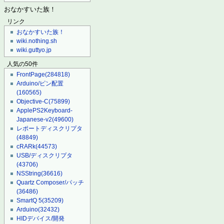
おなかすいた族！
リンク
おなかすいた族！
wiki.nothing.sh
wiki.guttyo.jp
人気の50件
FrontPage
(284818)
Arduino/ピン配置
(160565)
Objective-C
(75899)
ApplePS2Keyboard-
Japanese-v2
(49600)
レポートディスクリプタ
(48849)
cRARk
(44573)
USB/ディスクリプタ
(43706)
NSString
(36616)
Quartz Composer/パッチ
(36486)
SmartQ 5
(35209)
Arduino
(32432)
HIDデバイス/開発