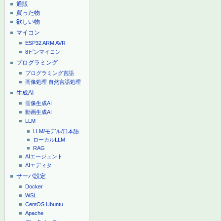
通販
買った物
欲しい物
マイコン
ESP32
ARM
AVR
8ピンマイコン
プログラミング
プログラミング言語
画像処理
自然言語処理
生成AI
画像生成AI
動画生成AI
LLM
LLM/モデル/日本語
ローカルLLM
RAG
AIエージェント
AIエディタ
サーバ設定
Docker
WSL
CentOS
Ubuntu
Apache