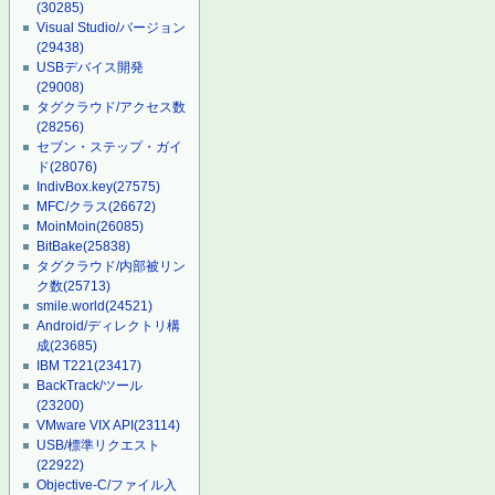
(30285)
Visual Studio/バージョン
(29438)
USBデバイス開発
(29008)
タグクラウド/アクセス数
(28256)
セブン・ステップ・ガイ
ド
(28076)
IndivBox.key
(27575)
MFC/クラス
(26672)
MoinMoin
(26085)
BitBake
(25838)
タグクラウド/内部被リン
ク数
(25713)
smile.world
(24521)
Android/ディレクトリ構
成
(23685)
IBM T221
(23417)
BackTrack/ツール
(23200)
VMware VIX API
(23114)
USB/標準リクエスト
(22922)
Objective-C/ファイル入