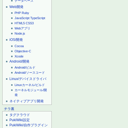
データベース
Web開発
PHP
Ruby
JavaScript
TypeScript
HTML5
CSS3
Webアプリ
Node.js
iOS/開発
Cocoa
Objective-C
Xcode
Android/開発
Android/ビルド
Android/ソースコード
Linux/デバイスドライバ
Linuxカーネル/ビルド
カーネルモジュール/開
発
ネイティブアプリ開発
チラ裏
タグクラウド
PukiWiki設定
PukiWiki/自作プラグイン