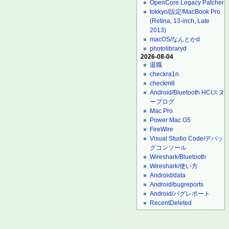
OpenCore Legacy Patcher
tokkyo/設定/MacBook Pro
(Retina, 13-inch, Late
2013)
macOS/なんとかd
photolibraryd
2026-08-04
退職
checkra1n
checkm8
Android/Bluetooth HCIスヌ
ープログ
Mac Pro
Power Mac G5
FireWire
Visual Studio Code/デバッ
グコンソール
Wireshark/Bluetooth
Wireshark/使い方
Android/data
Android/bugreports
Android/バグレポート
RecentDeleted