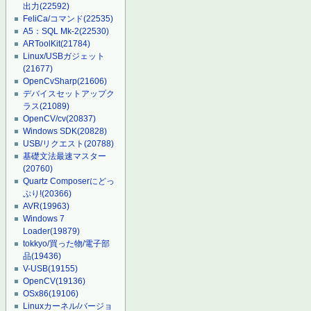
出力
(22592)
FeliCa/コマンド
(22535)
A5：SQL Mk-2
(22530)
ARToolKit
(21784)
Linux/USBガジェット
(21677)
OpenCvSharp
(21606)
デバイスセットアップク
ラス
(21089)
OpenCV/cv
(20837)
Windows SDK
(20828)
USB/リクエスト
(20788)
基礎文法最速マスター
(20760)
Quartz Composerにどっ
ぷり!
(20366)
AVR
(19963)
Windows 7
Loader
(19879)
tokkyo/買った物/電子部
品
(19436)
V-USB
(19155)
OpenCV
(19136)
OSx86
(19106)
Linuxカーネル/バージョ