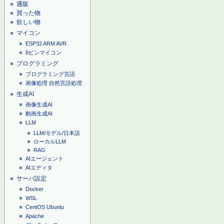
通販
買った物
欲しい物
マイコン
ESP32
ARM
AVR
8ピンマイコン
プログラミング
プログラミング言語
画像処理
自然言語処理
生成AI
画像生成AI
動画生成AI
LLM
LLM/モデル/日本語
ローカルLLM
RAG
AIエージェント
AIエディタ
サーバ設定
Docker
WSL
CentOS
Ubuntu
Apache