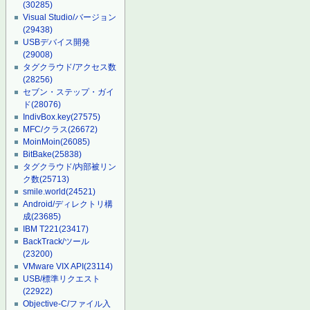
(30285)
Visual Studio/バージョン
(29438)
USBデバイス開発
(29008)
タグクラウド/アクセス数
(28256)
セブン・ステップ・ガイ
ド
(28076)
IndivBox.key
(27575)
MFC/クラス
(26672)
MoinMoin
(26085)
BitBake
(25838)
タグクラウド/内部被リン
ク数
(25713)
smile.world
(24521)
Android/ディレクトリ構
成
(23685)
IBM T221
(23417)
BackTrack/ツール
(23200)
VMware VIX API
(23114)
USB/標準リクエスト
(22922)
Objective-C/ファイル入