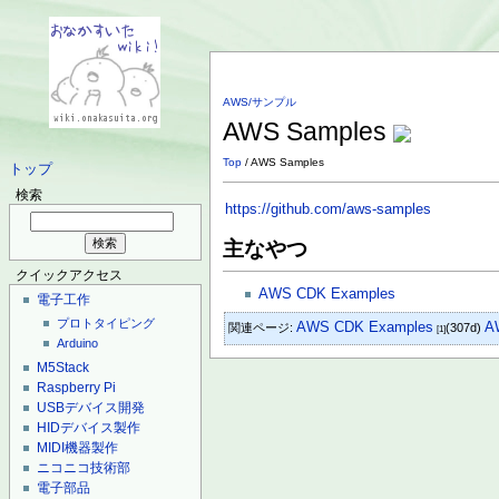
AWS/サンプル
AWS Samples
Top
/ AWS Samples
トップ
検索
https://github.com/aws-samples
主なやつ
クイックアクセス
AWS CDK Examples
電子工作
プロトタイピング
AWS CDK Examples
A
関連ページ:
(307d)
[1]
Arduino
M5Stack
Raspberry Pi
USBデバイス開発
HIDデバイス製作
MIDI機器製作
ニコニコ技術部
電子部品