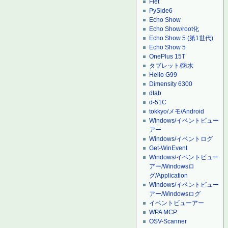
Flet
PySide6
Echo Show
Echo Show/root化
Echo Show 5 (第1世代)
Echo Show 5
OnePlus 15T
タブレット/防水
Helio G99
Dimensity 6300
dtab
d-51C
tokkyo/メモ/Android
Windows/イベントビュー
アー
Windows/イベントログ
Get-WinEvent
Windows/イベントビュー
アー/Windowsロ
グ/Application
Windows/イベントビュー
アー/Windowsログ
イベントビューアー
WPA MCP
OSV-Scanner