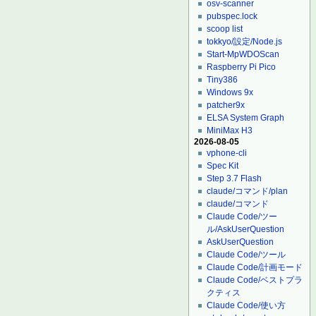
osv-scanner
pubspec.lock
scoop list
tokkyo/設定/Node.js
Start-MpWDOScan
Raspberry Pi Pico
Tiny386
Windows 9x
patcher9x
ELSA System Graph
MiniMax H3
2026-08-05
vphone-cli
Spec Kit
Step 3.7 Flash
claude/コマンド/plan
claude/コマンド
Claude Code/ツー
ル/AskUserQuestion
AskUserQuestion
Claude Code/ツール
Claude Code/計画モード
Claude Code/ベストプラ
クティス
Claude Code/使い方