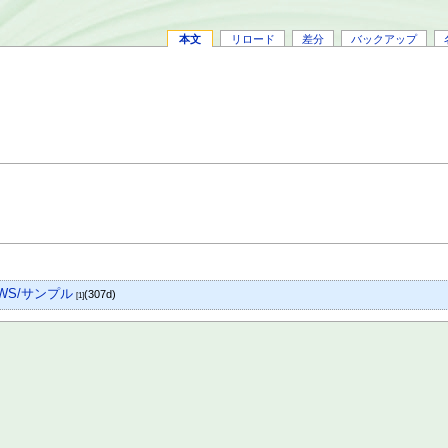
本文
リロード
差分
バックアップ
WS/サンプル
(307d)
[1]