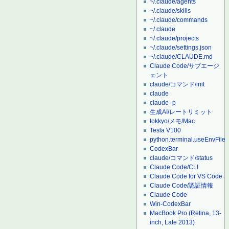
~/.claude/agents
~/.claude/skills
~/.claude/commands
~/.claude
~/.claude/projects
~/.claude/settings.json
~/.claude/CLAUDE.md
Claude Code/サブエージ
ェント
claude/コマンド/init
claude
claude -p
生成AI/レートリミット
tokkyo/メモ/Mac
Tesla V100
python.terminal.useEnvFile
CodexBar
claude/コマンド/status
Claude Code/CLI
Claude Code for VS Code
Claude Code/認証情報
Claude Code
Win-CodexBar
MacBook Pro (Retina, 13-
inch, Late 2013)