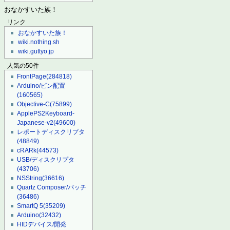
おなかすいた族！
リンク
おなかすいた族！
wiki.nothing.sh
wiki.guttyo.jp
人気の50件
FrontPage
(284818)
Arduino/ピン配置
(160565)
Objective-C
(75899)
ApplePS2Keyboard-
Japanese-v2
(49600)
レポートディスクリプタ
(48849)
cRARk
(44573)
USB/ディスクリプタ
(43706)
NSString
(36616)
Quartz Composer/パッチ
(36486)
SmartQ 5
(35209)
Arduino
(32432)
HIDデバイス/開発