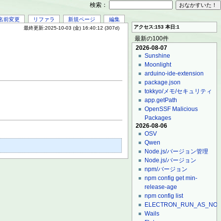
検索：
名前変更
リファラ
新規ページ
編集
アクセス:153 本日:1
最終更新:2025-10-03 (金) 16:40:12 (307d)
最新の100件
2026-08-07
Sunshine
Moonlight
arduino-ide-extension
package.json
tokkyo/メモ/セキュリティ
app.getPath
OpenSSF Malicious
Packages
2026-08-06
OSV
Qwen
Node.js/バージョン管理
Node.js/バージョン
npm/バージョン
npm config get min-
release-age
npm config list
ELECTRON_RUN_AS_NO
Wails