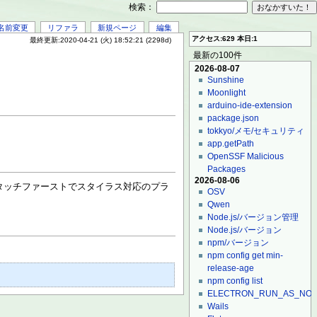
検索：
名前変更
リファラ
新規ページ
編集
アクセス:629 本日:1
最終更新:2020-04-21 (火) 18:52:21 (2298d)
最新の100件
2026-08-07
Sunshine
Moonlight
arduino-ide-extension
package.json
tokkyo/メモ/セキュリティ
app.getPath
OpenSSF Malicious
Packages
2026-08-06
タッチファーストでスタイラス対応のプラ
OSV
Qwen
Node.js/バージョン管理
Node.js/バージョン
npm/バージョン
npm config get min-
release-age
npm config list
ELECTRON_RUN_AS_NO
Wails