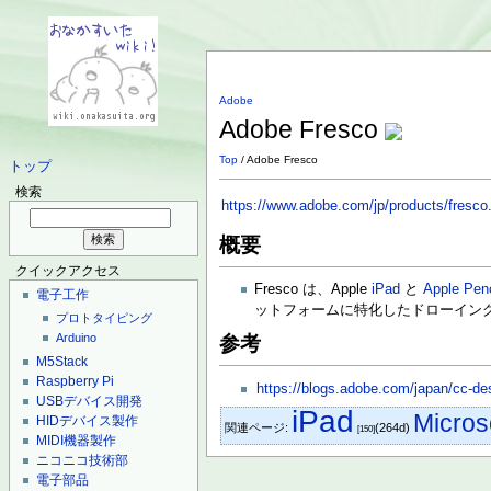
Adobe
Adobe Fresco
Top
/ Adobe Fresco
トップ
検索
https://www.adobe.com/jp/products/fresco
概要
クイックアクセス
Fresco は、Apple
iPad
と
Apple Penc
電子工作
ットフォームに特化したドローイン
プロトタイピング
Arduino
参考
M5Stack
Raspberry Pi
https://blogs.adobe.com/japan/cc-des
USBデバイス開発
iPad
Micros
HIDデバイス製作
関連ページ:
(264d)
[150]
MIDI機器製作
ニコニコ技術部
電子部品