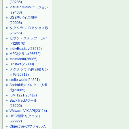
(30285)
Visual Studio/バージョン
(29438)
USBデバイス開発
(29008)
タグクラウド/アクセス数
(28256)
セブン・ステップ・ガイ
ド
(28076)
IndivBox.key
(27575)
MFC/クラス
(26672)
MoinMoin
(26085)
BitBake
(25838)
タグクラウド/内部被リン
ク数
(25713)
smile.world
(24521)
Android/ディレクトリ構
成
(23685)
IBM T221
(23417)
BackTrack/ツール
(23200)
VMware VIX API
(23114)
USB/標準リクエスト
(22922)
Objective-C/ファイル入