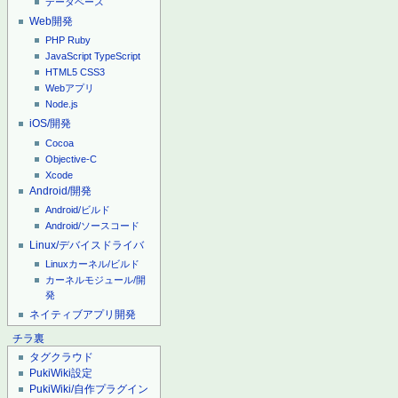
データベース
Web開発
PHP
Ruby
JavaScript
TypeScript
HTML5
CSS3
Webアプリ
Node.js
iOS/開発
Cocoa
Objective-C
Xcode
Android/開発
Android/ビルド
Android/ソースコード
Linux/デバイスドライバ
Linuxカーネル/ビルド
カーネルモジュール/開
発
ネイティブアプリ開発
チラ裏
タグクラウド
PukiWiki設定
PukiWiki/自作プラグイン