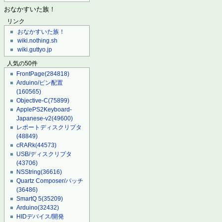
おなかすいた族！
リンク
おなかすいた族！
wiki.nothing.sh
wiki.guttyo.jp
人気の50件
FrontPage
(284818)
Arduino/ピン配置
(160565)
Objective-C
(75899)
ApplePS2Keyboard-
Japanese-v2
(49600)
レポートディスクリプタ
(48849)
cRARk
(44573)
USB/ディスクリプタ
(43706)
NSString
(36616)
Quartz Composer/パッチ
(36486)
SmartQ 5
(35209)
Arduino
(32432)
HIDデバイス/開発