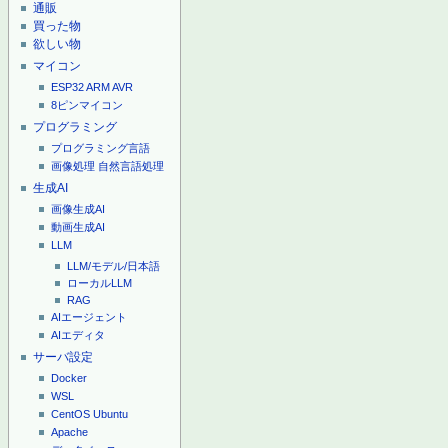
通販
買った物
欲しい物
マイコン
ESP32
ARM
AVR
8ピンマイコン
プログラミング
プログラミング言語
画像処理
自然言語処理
生成AI
画像生成AI
動画生成AI
LLM
LLM/モデル/日本語
ローカルLLM
RAG
AIエージェント
AIエディタ
サーバ設定
Docker
WSL
CentOS
Ubuntu
Apache