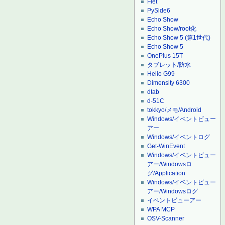
Flet
PySide6
Echo Show
Echo Show/root化
Echo Show 5 (第1世代)
Echo Show 5
OnePlus 15T
タブレット/防水
Helio G99
Dimensity 6300
dtab
d-51C
tokkyo/メモ/Android
Windows/イベントビュー
アー
Windows/イベントログ
Get-WinEvent
Windows/イベントビュー
アー/Windowsロ
グ/Application
Windows/イベントビュー
アー/Windowsログ
イベントビューアー
WPA MCP
OSV-Scanner