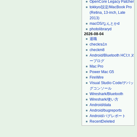
OpenCore Legacy Patcher
tokkyo/設定/MacBook Pro
(Retina, 13-inch, Late
2013)
macOS/なんとかd
photolibraryd
2026-08-04
退職
checkra1n
checkm8
Android/Bluetooth HCIスヌ
ープログ
Mac Pro
Power Mac G5
FireWire
Visual Studio Code/デバッ
グコンソール
Wireshark/Bluetooth
Wireshark/使い方
Android/data
Android/bugreports
Android/バグレポート
RecentDeleted