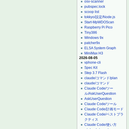
osv-scanner
pubspec.lock
scoop list
tokkyo/設定/Node.js
Start-MpWDOScan
Raspberry Pi Pico
Tiny386
Windows 9x
patcher9x
ELSA System Graph
MiniMax H3
2026-08-05
vphone-cli
Spec Kit
Step 3.7 Flash
claude/コマンド/plan
claude/コマンド
Claude Code/ツー
ル/AskUserQuestion
AskUserQuestion
Claude Code/ツール
Claude Code/計画モード
Claude Code/ベストプラ
クティス
Claude Code/使い方