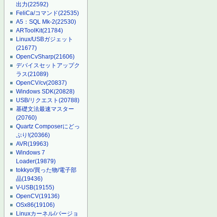
出力
(22592)
FeliCa/コマンド
(22535)
A5：SQL Mk-2
(22530)
ARToolKit
(21784)
Linux/USBガジェット
(21677)
OpenCvSharp
(21606)
デバイスセットアップク
ラス
(21089)
OpenCV/cv
(20837)
Windows SDK
(20828)
USB/リクエスト
(20788)
基礎文法最速マスター
(20760)
Quartz Composerにどっ
ぷり!
(20366)
AVR
(19963)
Windows 7
Loader
(19879)
tokkyo/買った物/電子部
品
(19436)
V-USB
(19155)
OpenCV
(19136)
OSx86
(19106)
Linuxカーネル/バージョ