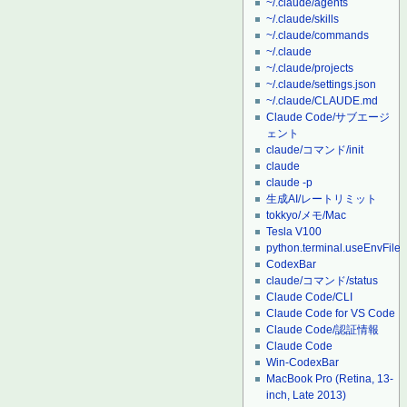
~/.claude/agents
~/.claude/skills
~/.claude/commands
~/.claude
~/.claude/projects
~/.claude/settings.json
~/.claude/CLAUDE.md
Claude Code/サブエージ
ェント
claude/コマンド/init
claude
claude -p
生成AI/レートリミット
tokkyo/メモ/Mac
Tesla V100
python.terminal.useEnvFile
CodexBar
claude/コマンド/status
Claude Code/CLI
Claude Code for VS Code
Claude Code/認証情報
Claude Code
Win-CodexBar
MacBook Pro (Retina, 13-
inch, Late 2013)