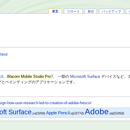
本文
リロード
差分
バックアップ
.html
il
、
Wacom Mobile Studio Pro
?
、 一部の
Microsoft Surface
デバイスなど、
グとペインティングのアプリケーションです。
ign-how-user-research-led-to-creation-of-adobe-fresco/
Adobe
oft Surface
Apple Pencil
(320d)
(2277d)
(5105d)
[14]
[4]
[68]