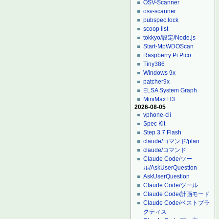
OSV-Scanner
osv-scanner
pubspec.lock
scoop list
tokkyo/設定/Node.js
Start-MpWDOScan
Raspberry Pi Pico
Tiny386
Windows 9x
patcher9x
ELSA System Graph
MiniMax H3
2026-08-05
vphone-cli
Spec Kit
Step 3.7 Flash
claude/コマンド/plan
claude/コマンド
Claude Code/ツー
ル/AskUserQuestion
AskUserQuestion
Claude Code/ツール
Claude Code/計画モード
Claude Code/ベストプラ
クティス