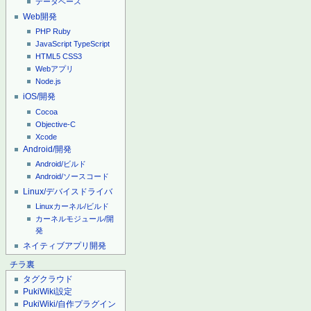
データベース
Web開発
PHP
Ruby
JavaScript
TypeScript
HTML5
CSS3
Webアプリ
Node.js
iOS/開発
Cocoa
Objective-C
Xcode
Android/開発
Android/ビルド
Android/ソースコード
Linux/デバイスドライバ
Linuxカーネル/ビルド
カーネルモジュール/開
発
ネイティブアプリ開発
チラ裏
タグクラウド
PukiWiki設定
PukiWiki/自作プラグイン