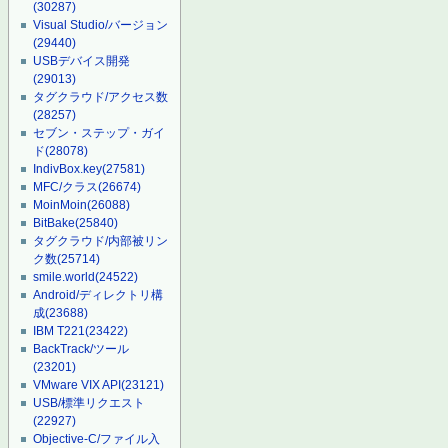
(30287)
Visual Studio/バージョン
(29440)
USBデバイス開発
(29013)
タグクラウド/アクセス数
(28257)
セブン・ステップ・ガイ
ド
(28078)
IndivBox.key
(27581)
MFC/クラス
(26674)
MoinMoin
(26088)
BitBake
(25840)
タグクラウド/内部被リン
ク数
(25714)
smile.world
(24522)
Android/ディレクトリ構
成
(23688)
IBM T221
(23422)
BackTrack/ツール
(23201)
VMware VIX API
(23121)
USB/標準リクエスト
(22927)
Objective-C/ファイル入