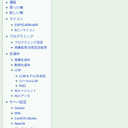
通販
買った物
欲しい物
マイコン
ESP32
ARM
AVR
8ピンマイコン
プログラミング
プログラミング言語
画像処理
自然言語処理
生成AI
画像生成AI
動画生成AI
LLM
LLM/モデル/日本語
ローカルLLM
RAG
AIエージェント
AIエディタ
サーバ設定
Docker
WSL
CentOS
Ubuntu
Apache