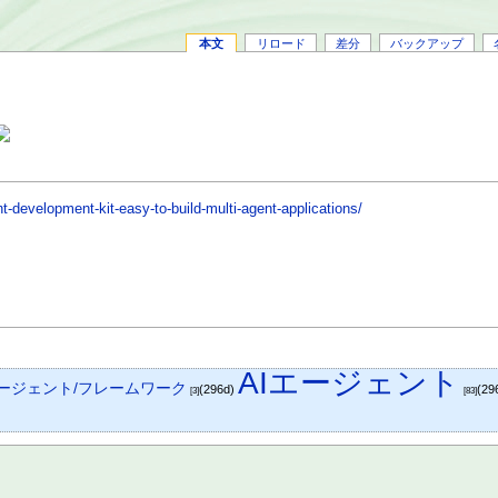
本文
リロード
差分
バックアップ
-development-kit-easy-to-build-multi-agent-applications/
AIエージェント
エージェント/フレームワーク
(296d)
(29
[3]
[83]