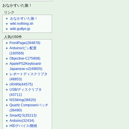
おなかすいた族！
リンク
おなかすいた族！
wiki.nothing.sh
wiki.guttyo.jp
人気の50件
FrontPage
(284878)
Arduino/ピン配置
(160569)
Objective-C
(75908)
ApplePS2Keyboard-
Japanese-v2
(49605)
レポートディスクリプタ
(48853)
cRARk
(44575)
USB/ディスクリプタ
(43711)
NSString
(36620)
Quartz Composer/パッチ
(36490)
SmartQ 5
(35213)
Arduino
(32434)
HIDデバイス/開発