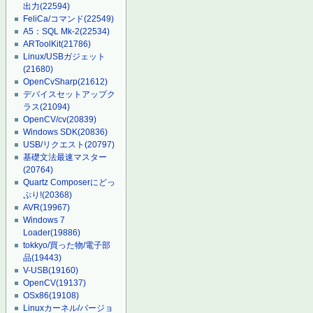
出力
(22594)
FeliCa/コマンド
(22549)
A5：SQL Mk-2
(22534)
ARToolKit
(21786)
Linux/USBガジェット
(21680)
OpenCvSharp
(21612)
デバイスセットアップク
ラス
(21094)
OpenCV/cv
(20839)
Windows SDK
(20836)
USB/リクエスト
(20797)
基礎文法最速マスター
(20764)
Quartz Composerにどっ
ぷり!
(20368)
AVR
(19967)
Windows 7
Loader
(19886)
tokkyo/買った物/電子部
品
(19443)
V-USB
(19160)
OpenCV
(19137)
OSx86
(19108)
Linuxカーネル/バージョ