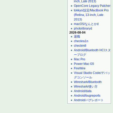
inch, Late 2013)
OpenCore Legacy Patcher
tokkyo/設定/MacBook Pro
(Retina, 13-inch, Late
2013)
macOS/なんとかd
photolibraryd
2026-08-04
退職
checkra1n
checkm8
Android/Bluetooth HCIスヌ
ープログ
Mac Pro
Power Mac G5
FireWire
Visual Studio Code/デバッ
グコンソール
Wireshark/Bluetooth
Wireshark/使い方
Android/data
Android/bugreports
Android/バグレポート