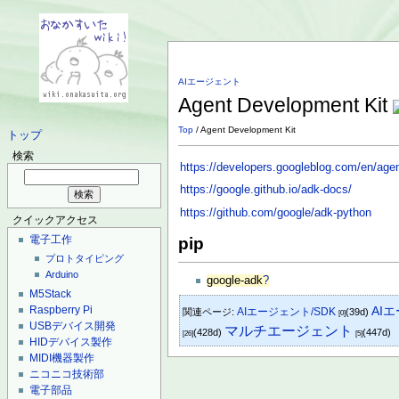
AIエージェント
Agent Development Kit
Top
/ Agent Development Kit
トップ
検索
https://developers.googleblog.com/en/agent
https://google.github.io/adk-docs/
https://github.com/google/adk-python
クイックアクセス
電子工作
pip
プロトタイピング
Arduino
google-adk
?
M5Stack
Raspberry Pi
AI
AIエージェント/SDK
関連ページ:
(39d)
[0]
USBデバイス開発
マルチエージェント
(428d)
(447d)
[26]
[5]
HIDデバイス製作
MIDI機器製作
ニコニコ技術部
電子部品