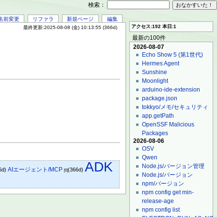
検索：
名前変更
リファラ
新規ページ
編集
アクセス:192 本日:1
最終更新:2025-08-08 (金) 10:13:55 (366d)
最新の100件
2026-08-07
Echo Show 5 (第1世代)
Hermes Agent
Sunshine
Moonlight
arduino-ide-extension
package.json
tokkyo/メモ/セキュリティ
app.getPath
OpenSSF Malicious
Packages
2026-08-06
OSV
Qwen
ADK
Node.js/バージョン管理
AIエージェント/MCP
6d)
(366d)
[0]
Node.js/バージョン
npm/バージョン
npm config get min-
release-age
npm config list