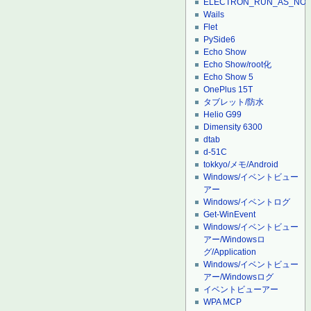
ELECTRON_RUN_AS_NO
Wails
Flet
PySide6
Echo Show
Echo Show/root化
Echo Show 5
OnePlus 15T
タブレット/防水
Helio G99
Dimensity 6300
dtab
d-51C
tokkyo/メモ/Android
Windows/イベントビュー
アー
Windows/イベントログ
Get-WinEvent
Windows/イベントビュー
アー/Windowsロ
グ/Application
Windows/イベントビュー
アー/Windowsログ
イベントビューアー
WPA MCP