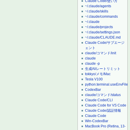
Claude Code/使い方
~/.claude/agents
~/.claude/skills
~/.claude/commands
~/.claude
~/.claude/projects
~/.claude/settings.json
~/.claude/CLAUDE.md
Claude Code/サブエージ
ェント
claude/コマンド/init
claude
claude -p
生成AI/レートリミット
tokkyo/メモ/Mac
Tesla V100
python.terminal.useEnvFile
CodexBar
claude/コマンド/status
Claude Code/CLI
Claude Code for VS Code
Claude Code/認証情報
Claude Code
Win-CodexBar
MacBook Pro (Retina, 13-