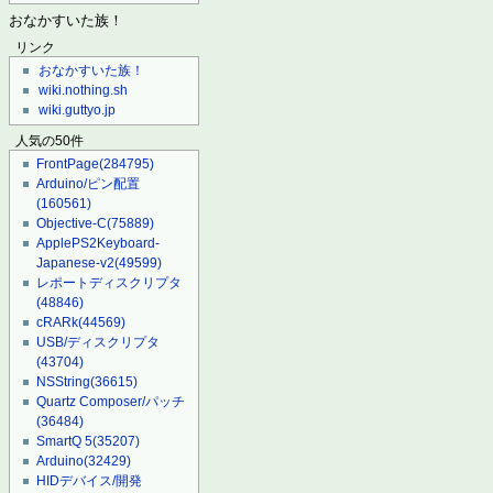
おなかすいた族！
リンク
おなかすいた族！
wiki.nothing.sh
wiki.guttyo.jp
人気の50件
FrontPage
(284795)
Arduino/ピン配置
(160561)
Objective-C
(75889)
ApplePS2Keyboard-
Japanese-v2
(49599)
レポートディスクリプタ
(48846)
cRARk
(44569)
USB/ディスクリプタ
(43704)
NSString
(36615)
Quartz Composer/パッチ
(36484)
SmartQ 5
(35207)
Arduino
(32429)
HIDデバイス/開発