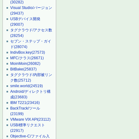
(30282)
Visual Studio/バージョン
(29437)
USBデバイス開発
(29007)
タグクラウド/アクセス数
(28254)
セブン・ステップ・ガイ
ド
(28074)
IndivBox.key
(27573)
MFC/クラス
(26671)
MoinMoin
(26082)
BitBake
(25837)
タグクラウド/内部被リン
ク数
(25712)
smile.world
(24519)
Android/ディレクトリ構
成
(23683)
IBM T221
(23416)
BackTrack/ツール
(23199)
VMware VIX API
(23112)
USB/標準リクエスト
(22917)
Objective-C/ファイル入