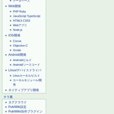
データベース
Web開発
PHP
Ruby
JavaScript
TypeScript
HTML5
CSS3
Webアプリ
Node.js
iOS/開発
Cocoa
Objective-C
Xcode
Android/開発
Android/ビルド
Android/ソースコード
Linux/デバイスドライバ
Linuxカーネル/ビルド
カーネルモジュール/開
発
ネイティブアプリ開発
チラ裏
タグクラウド
PukiWiki設定
PukiWiki/自作プラグイン