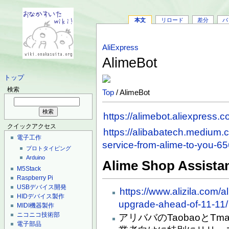
本文
リロード
差分
バ
AliExpress
AlimeBot
トップ
検索
Top
/ AlimeBot
https://alimebot.aliexpress.c
クイックアクセス
https://alibabatech.medium
電子工作
service-from-alime-to-you-
プロトタイピング
Arduino
Alime Shop Assista
M5Stack
Raspberry Pi
USBデバイス開発
https://www.alizila.com/
HIDデバイス製作
upgrade-ahead-of-11-11/
MIDI機器製作
ニコニコ技術部
アリババのTaobaoとT
電子部品