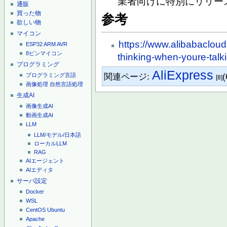
業者向けに特別にリリース (2
通販
買った物
参考
欲しい物
マイコン
https://www.alibabacloud
ESP32
ARM
AVR
8ピンマイコン
thinking-when-youre-talk
プログラミング
AliExpress
関連ページ:
(
プログラミング言語
[8]
画像処理
自然言語処理
生成AI
画像生成AI
動画生成AI
LLM
LLM/モデル/日本語
ローカルLLM
RAG
AIエージェント
AIエディタ
サーバ設定
Docker
WSL
CentOS
Ubuntu
Apache