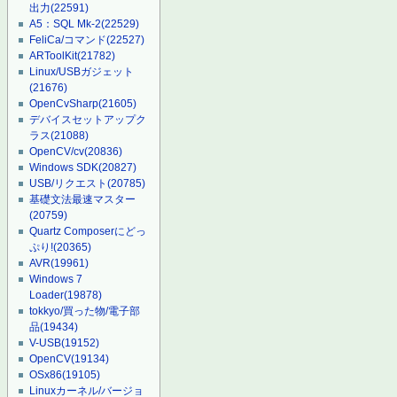
出力
(22591)
A5：SQL Mk-2
(22529)
FeliCa/コマンド
(22527)
ARToolKit
(21782)
Linux/USBガジェット
(21676)
OpenCvSharp
(21605)
デバイスセットアップク
ラス
(21088)
OpenCV/cv
(20836)
Windows SDK
(20827)
USB/リクエスト
(20785)
基礎文法最速マスター
(20759)
Quartz Composerにどっ
ぷり!
(20365)
AVR
(19961)
Windows 7
Loader
(19878)
tokkyo/買った物/電子部
品
(19434)
V-USB
(19152)
OpenCV
(19134)
OSx86
(19105)
Linuxカーネル/バージョ