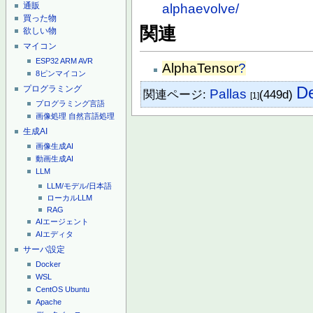
通販
alphaevolve/
買った物
関連
欲しい物
マイコン
ESP32
ARM
AVR
AlphaTensor
?
8ピンマイコン
D
プログラミング
Pallas
関連ページ:
(449d)
[1]
プログラミング言語
画像処理
自然言語処理
生成AI
画像生成AI
動画生成AI
LLM
LLM/モデル/日本語
ローカルLLM
RAG
AIエージェント
AIエディタ
サーバ設定
Docker
WSL
CentOS
Ubuntu
Apache