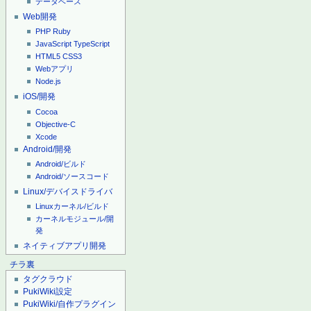
データベース
Web開発
PHP
Ruby
JavaScript
TypeScript
HTML5
CSS3
Webアプリ
Node.js
iOS/開発
Cocoa
Objective-C
Xcode
Android/開発
Android/ビルド
Android/ソースコード
Linux/デバイスドライバ
Linuxカーネル/ビルド
カーネルモジュール/開
発
ネイティブアプリ開発
チラ裏
タグクラウド
PukiWiki設定
PukiWiki/自作プラグイン