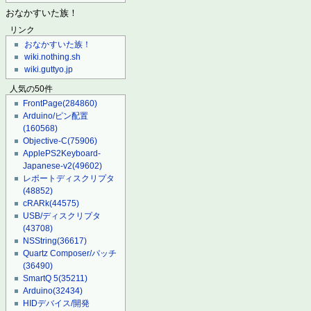
おなかすいた族！
リンク
おなかすいた族！
wiki.nothing.sh
wiki.guttyo.jp
人気の50件
FrontPage
(284860)
Arduino/ピン配置
(160568)
Objective-C
(75906)
ApplePS2Keyboard-
Japanese-v2
(49602)
レポートディスクリプタ
(48852)
cRARk
(44575)
USB/ディスクリプタ
(43708)
NSString
(36617)
Quartz Composer/パッチ
(36490)
SmartQ 5
(35211)
Arduino
(32434)
HIDデバイス/開発