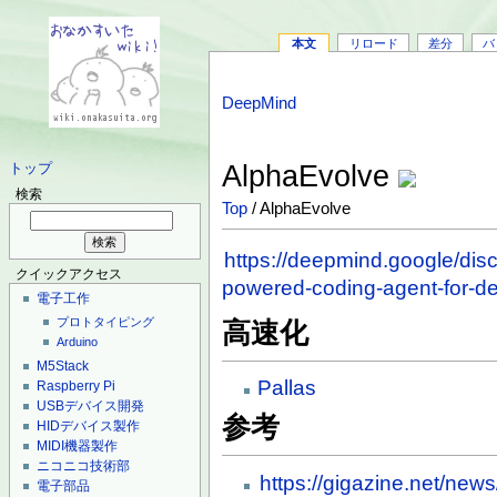
本文
リロード
差分
バ
DeepMind
AlphaEvolve
トップ
検索
Top
/ AlphaEvolve
https://deepmind.google/dis
クイックアクセス
powered-coding-agent-for-de
電子工作
プロトタイピング
高速化
Arduino
M5Stack
Pallas
Raspberry Pi
USBデバイス開発
参考
HIDデバイス製作
MIDI機器製作
ニコニコ技術部
https://gigazine.net/new
電子部品