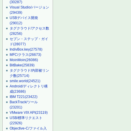
(30287)
Visual Studio/バージョン
(29439)
USBデバイス開発
(29012)
タグクラウド/アクセス数
(28256)
セブン・ステップ・ガイ
ド
(28077)
IndivBox.key
(27578)
MFC/クラス
(26673)
MoinMoin
(26086)
BitBake
(25839)
タグクラウド/内部被リン
ク数
(25714)
smile.world
(24521)
Android/ディレクトリ構
成
(23686)
IBM T221
(23422)
BackTrack/ツール
(23201)
VMware VIX API
(23119)
USB/標準リクエスト
(22926)
Objective-C/ファイル入