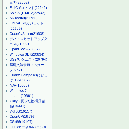
出力
(22592)
FeliCa/コマンド
(22545)
A5：SQL Mk-2
(22532)
ARToolKit
(21786)
Linux/USBガジェット
(21679)
OpenCvSharp
(21608)
デバイスセットアップク
ラス
(21092)
OpenCV/cv
(20837)
Windows SDK
(20834)
USB/リクエスト
(20794)
基礎文法最速マスター
(20762)
Quartz Composerにどっ
ぷり!
(20367)
AVR
(19966)
Windows 7
Loader
(19881)
tokkyo/買った物/電子部
品
(19441)
V-USB
(19157)
OpenCV
(19136)
OSx86
(19107)
Linuxカーネル/バージョ