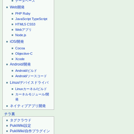
データベース
Web開発
PHP
Ruby
JavaScript
TypeScript
HTML5
CSS3
Webアプリ
Node.js
iOS/開発
Cocoa
Objective-C
Xcode
Android/開発
Android/ビルド
Android/ソースコード
Linux/デバイスドライバ
Linuxカーネル/ビルド
カーネルモジュール/開
発
ネイティブアプリ開発
チラ裏
タグクラウド
PukiWiki設定
PukiWiki/自作プラグイン