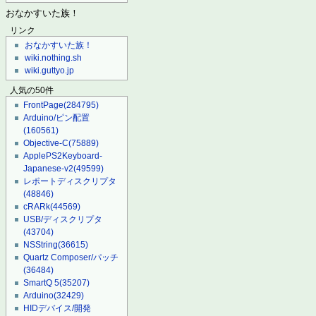
おなかすいた族！
リンク
おなかすいた族！
wiki.nothing.sh
wiki.guttyo.jp
人気の50件
FrontPage
(284795)
Arduino/ピン配置
(160561)
Objective-C
(75889)
ApplePS2Keyboard-
Japanese-v2
(49599)
レポートディスクリプタ
(48846)
cRARk
(44569)
USB/ディスクリプタ
(43704)
NSString
(36615)
Quartz Composer/パッチ
(36484)
SmartQ 5
(35207)
Arduino
(32429)
HIDデバイス/開発