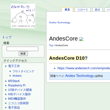
本文
リロード
差分
バ
Andes Technology
AndesCore
トップ
検索
Top
/ AndesCore
AndesCore D10
?
クイックアクセス
電子工作
https://www.andestech.com/en/produ
プロトタイピング
Andes Technology
Arduino
関連ページ:
(85d)
[3]
M5Stack
Raspberry Pi
USBデバイス開発
HIDデバイス製作
MIDI機器製作
ニコニコ技術部
電子部品