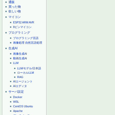
通販
買った物
欲しい物
マイコン
ESP32
ARM
AVR
8ピンマイコン
プログラミング
プログラミング言語
画像処理
自然言語処理
生成AI
画像生成AI
動画生成AI
LLM
LLM/モデル/日本語
ローカルLLM
RAG
AIエージェント
AIエディタ
サーバ設定
Docker
WSL
CentOS
Ubuntu
Apache