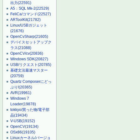
出力
(22591)
A5：SQL Mk-2
(22529)
FeliCa/コマンド
(22527)
ARToolKit
(21782)
Linux/USBガジェット
(21676)
OpenCvSharp
(21605)
デバイスセットアップク
ラス
(21088)
OpenCV/cv
(20836)
Windows SDK
(20827)
USB/リクエスト
(20785)
基礎文法最速マスター
(20759)
Quartz Composerにどっ
ぷり!
(20365)
AVR
(19961)
Windows 7
Loader
(19878)
tokkyo/買った物/電子部
品
(19434)
V-USB
(19152)
OpenCV
(19134)
OSx86
(19105)
Linuxカーネル/バージョ