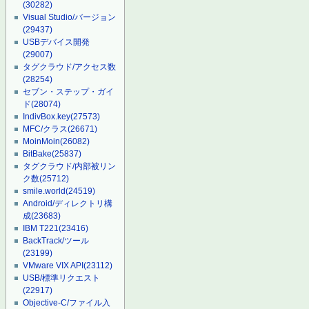
(30282)
Visual Studio/バージョン
(29437)
USBデバイス開発
(29007)
タグクラウド/アクセス数
(28254)
セブン・ステップ・ガイ
ド
(28074)
IndivBox.key
(27573)
MFC/クラス
(26671)
MoinMoin
(26082)
BitBake
(25837)
タグクラウド/内部被リン
ク数
(25712)
smile.world
(24519)
Android/ディレクトリ構
成
(23683)
IBM T221
(23416)
BackTrack/ツール
(23199)
VMware VIX API
(23112)
USB/標準リクエスト
(22917)
Objective-C/ファイル入