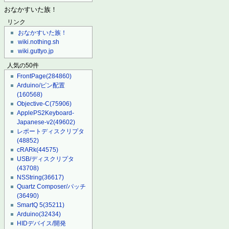
おなかすいた族！
リンク
おなかすいた族！
wiki.nothing.sh
wiki.guttyo.jp
人気の50件
FrontPage
(284860)
Arduino/ピン配置
(160568)
Objective-C
(75906)
ApplePS2Keyboard-
Japanese-v2
(49602)
レポートディスクリプタ
(48852)
cRARk
(44575)
USB/ディスクリプタ
(43708)
NSString
(36617)
Quartz Composer/パッチ
(36490)
SmartQ 5
(35211)
Arduino
(32434)
HIDデバイス/開発