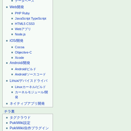
データベース
Web開発
PHP
Ruby
JavaScript
TypeScript
HTML5
CSS3
Webアプリ
Node.js
iOS/開発
Cocoa
Objective-C
Xcode
Android/開発
Android/ビルド
Android/ソースコード
Linux/デバイスドライバ
Linuxカーネル/ビルド
カーネルモジュール/開
発
ネイティブアプリ開発
チラ裏
タグクラウド
PukiWiki設定
PukiWiki/自作プラグイン