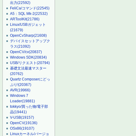
出力
(22592)
FeliCa/コマンド
(22545)
A5：SQL Mk-2
(22532)
ARToolKit
(21786)
Linux/USBガジェット
(21679)
OpenCvSharp
(21608)
デバイスセットアップク
ラス
(21092)
OpenCV/cv
(20837)
Windows SDK
(20834)
USB/リクエスト
(20794)
基礎文法最速マスター
(20762)
Quartz Composerにどっ
ぷり!
(20367)
AVR
(19966)
Windows 7
Loader
(19881)
tokkyo/買った物/電子部
品
(19441)
V-USB
(19157)
OpenCV
(19136)
OSx86
(19107)
Linuxカーネル/バージョ