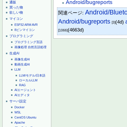
Android/bugreports
通販
買った物
Android/Bl
関連ページ:
欲しい物
マイコン
Android/bugreports
(4d)
[3]
ESP32
ARM
AVR
(4663d)
8ピンマイコン
[1066]
プログラミング
プログラミング言語
画像処理
自然言語処理
生成AI
画像生成AI
動画生成AI
LLM
LLM/モデル/日本語
ローカルLLM
RAG
AIエージェント
AIエディタ
サーバ設定
Docker
WSL
CentOS
Ubuntu
Apache