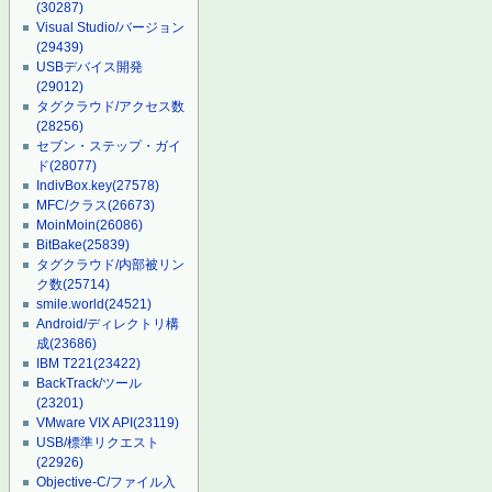
(30287)
Visual Studio/バージョン
(29439)
USBデバイス開発
(29012)
タグクラウド/アクセス数
(28256)
セブン・ステップ・ガイ
ド
(28077)
IndivBox.key
(27578)
MFC/クラス
(26673)
MoinMoin
(26086)
BitBake
(25839)
タグクラウド/内部被リン
ク数
(25714)
smile.world
(24521)
Android/ディレクトリ構
成
(23686)
IBM T221
(23422)
BackTrack/ツール
(23201)
VMware VIX API
(23119)
USB/標準リクエスト
(22926)
Objective-C/ファイル入