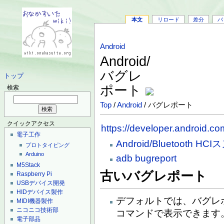
本文
リロード
差分
バ
Android
Android/
バグレ
トップ
ポート
検索
Top
/
Android
/ バグレポート
クイックアクセス
https://developer.android.co
電子工作
Android/Bluetooth H
プロトタイピング
Arduino
adb bugreport
M5Stack
古いバグレポート
Raspberry Pi
USBデバイス開発
HIDデバイス製作
デフォルトでは、バグレポート
MIDI機器製作
ニコニコ技術部
コマンドで表示できます
電子部品