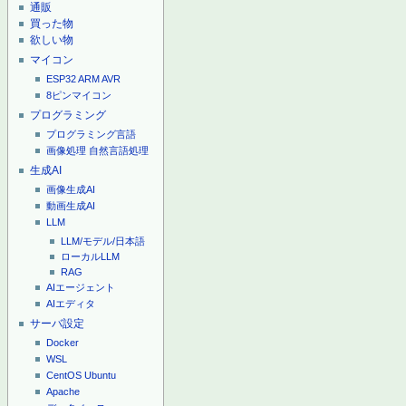
通販
買った物
欲しい物
マイコン
ESP32
ARM
AVR
8ピンマイコン
プログラミング
プログラミング言語
画像処理
自然言語処理
生成AI
画像生成AI
動画生成AI
LLM
LLM/モデル/日本語
ローカルLLM
RAG
AIエージェント
AIエディタ
サーバ設定
Docker
WSL
CentOS
Ubuntu
Apache