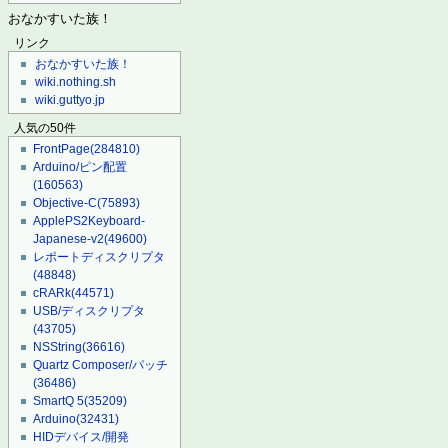
おなかすいた族！
リンク
おなかすいた族！
wiki.nothing.sh
wiki.guttyo.jp
人気の50件
FrontPage
(284810)
Arduino/ピン配置
(160563)
Objective-C
(75893)
ApplePS2Keyboard-
Japanese-v2
(49600)
レポートディスクリプタ
(48848)
cRARk
(44571)
USB/ディスクリプタ
(43705)
NSString
(36616)
Quartz Composer/パッチ
(36486)
SmartQ 5
(35209)
Arduino
(32431)
HIDデバイス/開発