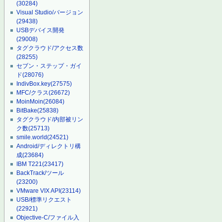
(30284)
Visual Studio/バージョン
(29438)
USBデバイス開発
(29008)
タグクラウド/アクセス数
(28255)
セブン・ステップ・ガイ
ド
(28076)
IndivBox.key
(27575)
MFC/クラス
(26672)
MoinMoin
(26084)
BitBake
(25838)
タグクラウド/内部被リン
ク数
(25713)
smile.world
(24521)
Android/ディレクトリ構
成
(23684)
IBM T221
(23417)
BackTrack/ツール
(23200)
VMware VIX API
(23114)
USB/標準リクエスト
(22921)
Objective-C/ファイル入