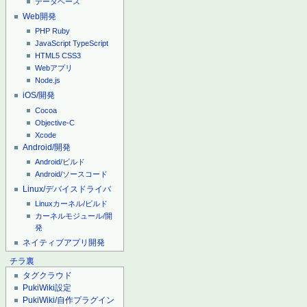
データベース
Web開発
PHP
Ruby
JavaScript
TypeScript
HTML5
CSS3
Webアプリ
Node.js
iOS/開発
Cocoa
Objective-C
Xcode
Android/開発
Android/ビルド
Android/ソースコード
Linux/デバイスドライバ
Linuxカーネル/ビルド
カーネルモジュール/開
発
ネイティブアプリ開発
チラ裏
タグクラウド
PukiWiki設定
PukiWiki/自作プラグイン