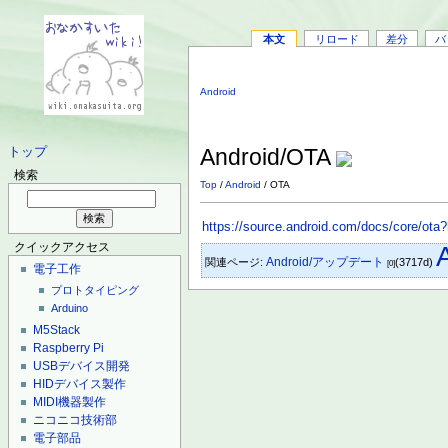
本文
リロード
差分
バ
Android
Android/OTA
トップ
検索
Top
/
Android
/ OTA
https://source.android.com/docs/core/ota?
クイックアクセス
Android/アップデート
関連ページ:
(3717d)
[0]
電子工作
プロトタイピング
Arduino
M5Stack
Raspberry Pi
USBデバイス開発
HIDデバイス製作
MIDI機器製作
ニコニコ技術部
電子部品