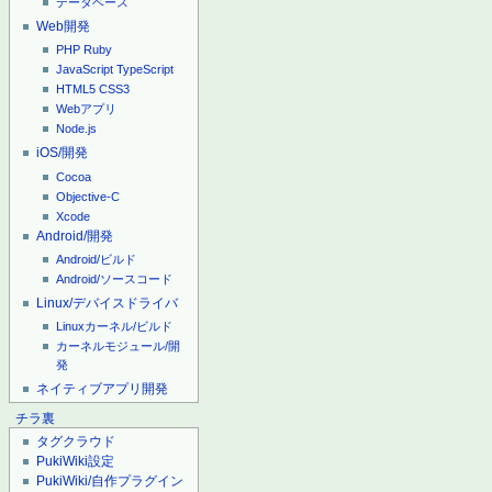
データベース
Web開発
PHP
Ruby
JavaScript
TypeScript
HTML5
CSS3
Webアプリ
Node.js
iOS/開発
Cocoa
Objective-C
Xcode
Android/開発
Android/ビルド
Android/ソースコード
Linux/デバイスドライバ
Linuxカーネル/ビルド
カーネルモジュール/開
発
ネイティブアプリ開発
チラ裏
タグクラウド
PukiWiki設定
PukiWiki/自作プラグイン