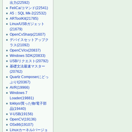
出力
(22592)
FeliCa/コマンド
(22541)
A5：SQL Mk-2
(22532)
ARToolKit
(21785)
Linux/USBガジェット
(21679)
OpenCvSharp
(21607)
デバイスセットアップク
ラス
(21092)
OpenCV/cv
(20837)
Windows SDK
(20833)
USB/リクエスト
(20792)
基礎文法最速マスター
(20762)
Quartz Composerにどっ
ぷり!
(20367)
AVR
(19966)
Windows 7
Loader
(19881)
tokkyo/買った物/電子部
品
(19440)
V-USB
(19156)
OpenCV
(19136)
OSx86
(19107)
Linuxカーネル/バージョ