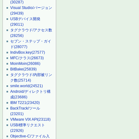
(30287)
Visual Studio/バージョン
(29439)
USBデバイス開発
(29011)
タグクラウド/アクセス数
(28256)
セブン・ステップ・ガイ
ド
(28077)
IndivBox.key
(27577)
MFC/クラス
(26673)
MoinMoin
(26086)
BitBake
(25839)
タグクラウド/内部被リン
ク数
(25714)
smile.world
(24521)
Android/ディレクトリ構
成
(23686)
IBM T221
(23420)
BackTrack/ツール
(23201)
VMware VIX API
(23118)
USB/標準リクエスト
(22926)
Objective-C/ファイル入