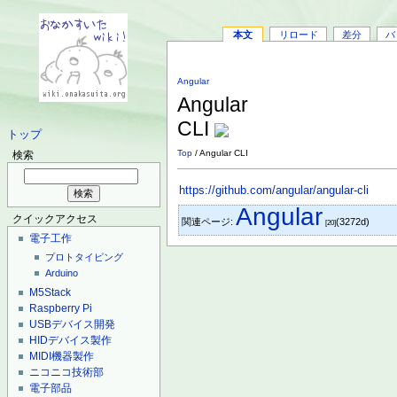
本文
リロード
差分
バ
Angular
Angular
CLI
トップ
Top
/ Angular CLI
検索
https://github.com/angular/angular-cli
Angular
クイックアクセス
関連ページ:
(3272d)
[20]
電子工作
プロトタイピング
Arduino
M5Stack
Raspberry Pi
USBデバイス開発
HIDデバイス製作
MIDI機器製作
ニコニコ技術部
電子部品