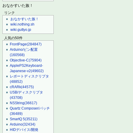
おなかすいた族！
リンク
おなかすいた族！
wiki.nothing.sh
wiki.guttyo.jp
人気の50件
FrontPage
(284847)
Arduino/ピン配置
(160568)
Objective-C
(75904)
ApplePS2Keyboard-
Japanese-v2
(49602)
レポートディスクリプタ
(48852)
cRARk
(44575)
USB/ディスクリプタ
(43708)
NSString
(36617)
Quartz Composer/パッチ
(36489)
SmartQ 5
(35211)
Arduino
(32434)
HIDデバイス/開発