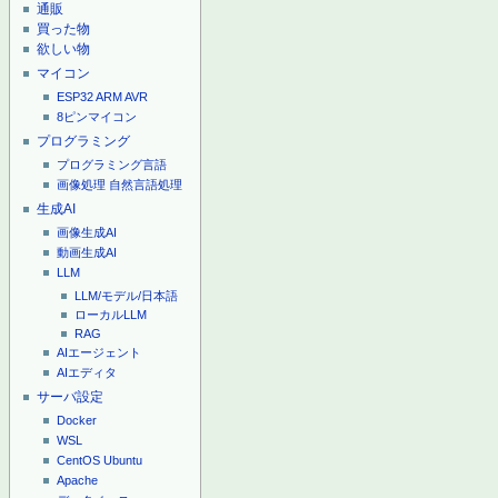
通販
買った物
欲しい物
マイコン
ESP32
ARM
AVR
8ピンマイコン
プログラミング
プログラミング言語
画像処理
自然言語処理
生成AI
画像生成AI
動画生成AI
LLM
LLM/モデル/日本語
ローカルLLM
RAG
AIエージェント
AIエディタ
サーバ設定
Docker
WSL
CentOS
Ubuntu
Apache