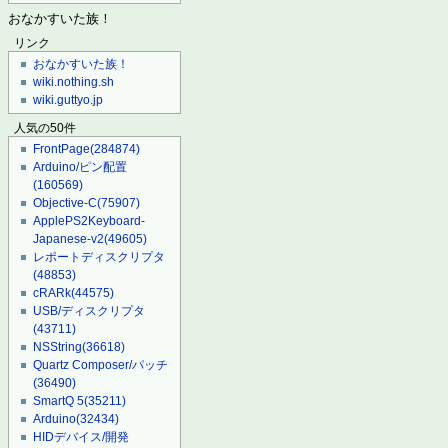
おなかすいた族！
リンク
おなかすいた族！
wiki.nothing.sh
wiki.guttyo.jp
人気の50件
FrontPage
(284874)
Arduino/ピン配置
(160569)
Objective-C
(75907)
ApplePS2Keyboard-
Japanese-v2
(49605)
レポートディスクリプタ
(48853)
cRARk
(44575)
USB/ディスクリプタ
(43711)
NSString
(36618)
Quartz Composer/パッチ
(36490)
SmartQ 5
(35211)
Arduino
(32434)
HIDデバイス/開発