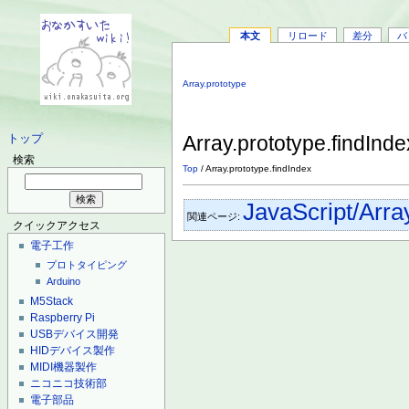
本文
リロード
差分
バ
Array.prototype
Array.prototype.findInd
トップ
検索
Top
/ Array.prototype.findIndex
JavaScript/Arra
関連ページ:
クイックアクセス
電子工作
プロトタイピング
Arduino
M5Stack
Raspberry Pi
USBデバイス開発
HIDデバイス製作
MIDI機器製作
ニコニコ技術部
電子部品