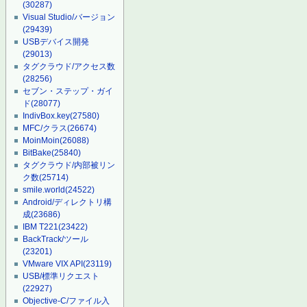
(30287)
Visual Studio/バージョン
(29439)
USBデバイス開発
(29013)
タグクラウド/アクセス数
(28256)
セブン・ステップ・ガイ
ド
(28077)
IndivBox.key
(27580)
MFC/クラス
(26674)
MoinMoin
(26088)
BitBake
(25840)
タグクラウド/内部被リン
ク数
(25714)
smile.world
(24522)
Android/ディレクトリ構
成
(23686)
IBM T221
(23422)
BackTrack/ツール
(23201)
VMware VIX API
(23119)
USB/標準リクエスト
(22927)
Objective-C/ファイル入