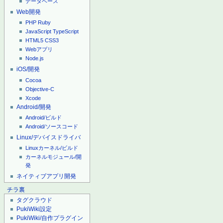
データベース
Web開発
PHP
Ruby
JavaScript
TypeScript
HTML5
CSS3
Webアプリ
Node.js
iOS/開発
Cocoa
Objective-C
Xcode
Android/開発
Android/ビルド
Android/ソースコード
Linux/デバイスドライバ
Linuxカーネル/ビルド
カーネルモジュール/開
発
ネイティブアプリ開発
チラ裏
タグクラウド
PukiWiki設定
PukiWiki/自作プラグイン