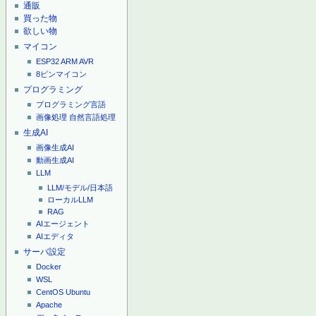
通販
買った物
欲しい物
マイコン
ESP32
ARM
AVR
8ピンマイコン
プログラミング
プログラミング言語
画像処理
自然言語処理
生成AI
画像生成AI
動画生成AI
LLM
LLM/モデル/日本語
ローカルLLM
RAG
AIエージェント
AIエディタ
サーバ設定
Docker
WSL
CentOS
Ubuntu
Apache