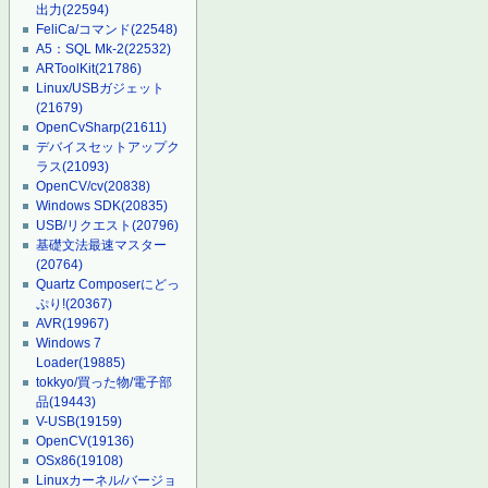
出力
(22594)
FeliCa/コマンド
(22548)
A5：SQL Mk-2
(22532)
ARToolKit
(21786)
Linux/USBガジェット
(21679)
OpenCvSharp
(21611)
デバイスセットアップク
ラス
(21093)
OpenCV/cv
(20838)
Windows SDK
(20835)
USB/リクエスト
(20796)
基礎文法最速マスター
(20764)
Quartz Composerにどっ
ぷり!
(20367)
AVR
(19967)
Windows 7
Loader
(19885)
tokkyo/買った物/電子部
品
(19443)
V-USB
(19159)
OpenCV
(19136)
OSx86
(19108)
Linuxカーネル/バージョ