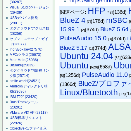
https://wiki.gentoo.org/w
(30287)
Visual Studio/バージョン
HFP
関連ページ:
(136d)
[43]
(29439)
USBデバイス開発
BlueZ 4
mSBC
(178d)
[7]
[
(29011)
15.99.1
BlueZ 5.64
タグクラウド/アクセス数
(374d)
[2]
(28256)
PulseAudio 15.0
(374d)
L
セブン・ステップ・ガイ
[3]
ALSA
ド
(28077)
BlueZ 5.17
(374d)
[1]
IndivBox.key
(27576)
Ubuntu 24.04
MFC/クラス
(26673)
(633
[53]
MoinMoin
(26086)
Ubuntu
Ubu
BitBake
(25839)
(658d)
[629]
タグクラウド/内部被リン
PulseAudio 11.0
(1256d)
[8]
[
ク数
(25714)
smile.world
(24521)
BlueZ/プロフ
(1366d)
Android/ディレクトリ構
Linux/Bluetooth
成
(23686)
(1
[17]
IBM T221
(23420)
BackTrack/ツール
(23201)
VMware VIX API
(23118)
USB/標準リクエスト
(22926)
Objective-C/ファイル入