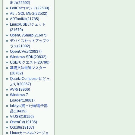
出力
(22592)
FeliCa/コマンド
(22539)
A5：SQL Mk-2
(22532)
ARToolKit
(21785)
Linux/USBガジェット
(21679)
OpenCvSharp
(21607)
デバイスセットアップク
ラス
(21092)
OpenCV/cv
(20837)
Windows SDK
(20832)
USB/リクエスト
(20790)
基礎文法最速マスター
(20762)
Quartz Composerにどっ
ぷり!
(20367)
AVR
(19966)
Windows 7
Loader
(19881)
tokkyo/買った物/電子部
品
(19439)
V-USB
(19156)
OpenCV
(19136)
OSx86
(19107)
Linuxカーネル/バージョ