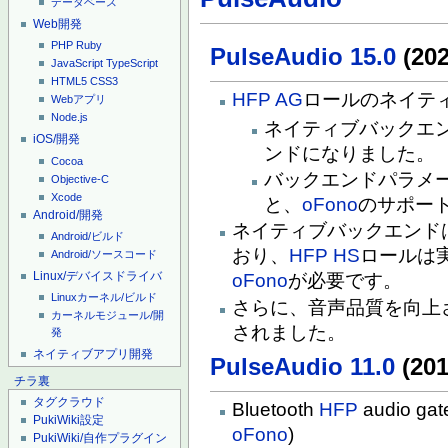
データベース
Web開発
PHP
Ruby
PulseAudio 15.0
(202
JavaScript
TypeScript
HTML5
CSS3
HFP
AG
ロールのネイテ
Webアプリ
Node.js
ネイティブバックエ
iOS/開発
ンドになりました。
Cocoa
バックエンドパラメータを
Objective-C
Xcode
と、
oFono
のサポー
Android/開発
ネイティブバックエンド
Android/ビルド
おり、
HFP
HS
ロールは
Android/ソースコード
Linux/デバイスドライバ
oFono
が必要です。
Linuxカーネル/ビルド
さらに、音声品質を向上
カーネルモジュール/開
されました。
発
ネイティブアプリ開発
PulseAudio 11.0
(201
チラ裏
タグクラウド
Bluetooth
HFP
audio gat
PukiWiki設定
oFono
)
PukiWiki/自作プラグイン