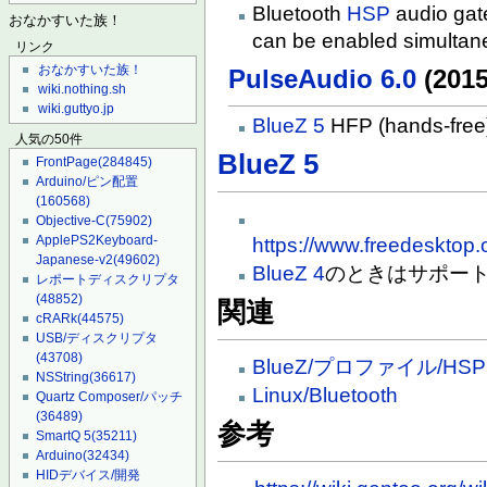
Bluetooth
HSP
audio gat
おなかすいた族！
can be enabled simultan
リンク
おなかすいた族！
PulseAudio 6.0
(2015
wiki.nothing.sh
wiki.guttyo.jp
BlueZ 5
HFP (hands-free)
人気の50件
BlueZ 5
FrontPage
(284845)
Arduino/ピン配置
(160568)
Objective-C
(75902)
ApplePS2Keyboard-
https://www.freedesktop.
Japanese-v2
(49602)
BlueZ 4
のときはサポー
レポートディスクリプタ
(48852)
関連
cRARk
(44575)
USB/ディスクリプタ
(43708)
BlueZ/プロファイル/HSP
NSString
(36617)
Linux/Bluetooth
Quartz Composer/パッチ
(36489)
参考
SmartQ 5
(35211)
Arduino
(32434)
HIDデバイス/開発