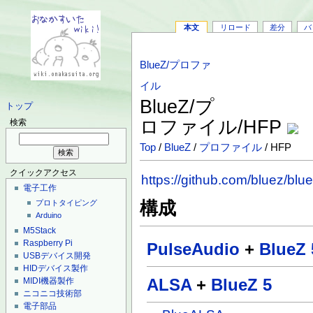
本文
リロード
差分
バ
BlueZ/プロファ
イル
BlueZ/プ
トップ
ロファイル/HFP
検索
Top
/
BlueZ
/
プロファイル
/ HFP
クイックアクセス
https://github.com/bluez/blu
電子工作
構成
プロトタイピング
Arduino
M5Stack
Raspberry Pi
PulseAudio
+
BlueZ 
USBデバイス開発
HIDデバイス製作
ALSA
+
BlueZ 5
MIDI機器製作
ニコニコ技術部
電子部品