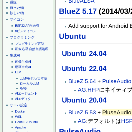
BlueALSA
通販
買った物
BlueZ 5.17
(2014/03/
欲しい物
マイコン
Add support for Android 
ESP32
ARM
AVR
8ピンマイコン
Ubuntu
プログラミング
プログラミング言語
画像処理
自然言語処理
Ubuntu 24.04
生成AI
画像生成AI
Ubuntu 22.04
動画生成AI
LLM
LLM/モデル/日本語
BlueZ 5.64
+
PulseAudio
ローカルLLM
AG
:
HFP
にネイティブ
RAG
AIエージェント
Ubuntu 20.04
AIエディタ
サーバ設定
BlueZ 5.53
+
PluseAudio
Docker
WSL
AG
:デフォルトは
HS
CentOS
Ubuntu
Apache
PulseAudio