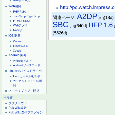
データベース
Web開発
http://pc.watch.impress
PHP
Ruby
A2DP
JavaScript
TypeScript
関連ページ:
(18d
[51]
HTML5
CSS3
SBC
HFP 1.6
(640d)
Webアプリ
[31]
Node.js
(5626d)
iOS/開発
Cocoa
Objective-C
Xcode
Android/開発
Android/ビルド
Android/ソースコード
Linux/デバイスドライバ
Linuxカーネル/ビルド
カーネルモジュール/開
発
ネイティブアプリ開発
チラ裏
タグクラウド
PukiWiki設定
PukiWiki/自作プラグイン