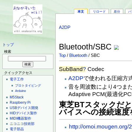
本文
リロード
差分
バ
A2DP
Bluetooth/SBC
トップ
検索
Top
/
Bluetooth
/ SBC
SubBand
?
Codec
クイックアクセス
A2DP
で使われる圧縮方
電子工作
音を周波数により4つま
プロトタイピング
Arduino
Adaptive PCM(最
M5Stack
東芝BTスタックだと、
Raspberry Pi
USBデバイス開発
バイスへの接続速度
HIDデバイス製作
MIDI機器製作
ニコニコ技術部
http://omoi.mougen.org/
電子部品