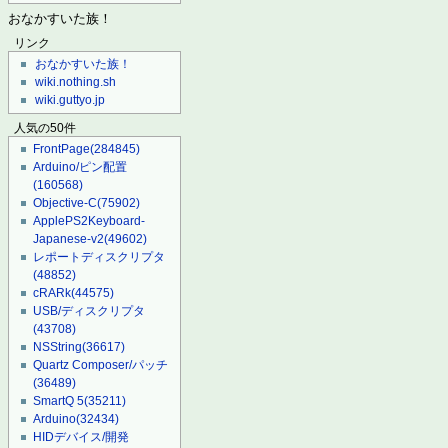
おなかすいた族！
リンク
おなかすいた族！
wiki.nothing.sh
wiki.guttyo.jp
人気の50件
FrontPage
(284845)
Arduino/ピン配置
(160568)
Objective-C
(75902)
ApplePS2Keyboard-
Japanese-v2
(49602)
レポートディスクリプタ
(48852)
cRARk
(44575)
USB/ディスクリプタ
(43708)
NSString
(36617)
Quartz Composer/パッチ
(36489)
SmartQ 5
(35211)
Arduino
(32434)
HIDデバイス/開発