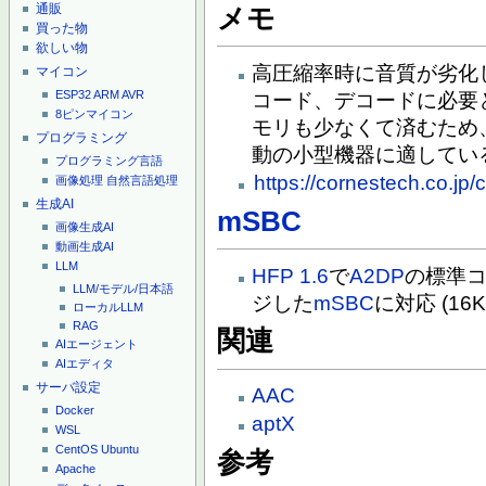
通販
メモ
買った物
欲しい物
高圧縮率時に音質が劣化
マイコン
ESP32
ARM
AVR
コード、デコードに必要
8ピンマイコン
モリも少なくて済むため
プログラミング
動の小型機器に適してい
プログラミング言語
https://cornestech.co.j
画像処理
自然言語処理
生成AI
mSBC
画像生成AI
動画生成AI
LLM
HFP 1.6
で
A2DP
の標準
LLM/モデル/日本語
ジした
mSBC
に対応 (16
ローカルLLM
RAG
関連
AIエージェント
AIエディタ
サーバ設定
AAC
Docker
aptX
WSL
CentOS
Ubuntu
参考
Apache