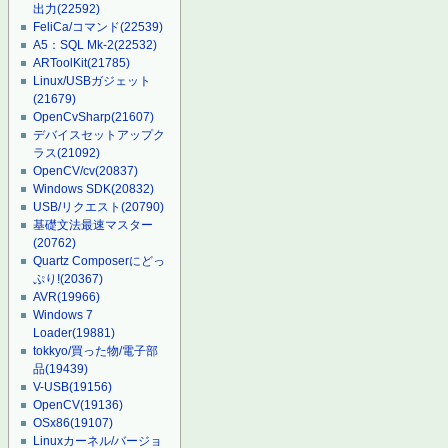
出力
(22592)
FeliCa/コマンド
(22539)
A5：SQL Mk-2
(22532)
ARToolKit
(21785)
Linux/USBガジェット
(21679)
OpenCvSharp
(21607)
デバイスセットアップク
ラス
(21092)
OpenCV/cv
(20837)
Windows SDK
(20832)
USB/リクエスト
(20790)
基礎文法最速マスター
(20762)
Quartz Composerにどっ
ぷり!
(20367)
AVR
(19966)
Windows 7
Loader
(19881)
tokkyo/買った物/電子部
品
(19439)
V-USB
(19156)
OpenCV
(19136)
OSx86
(19107)
Linuxカーネル/バージョ