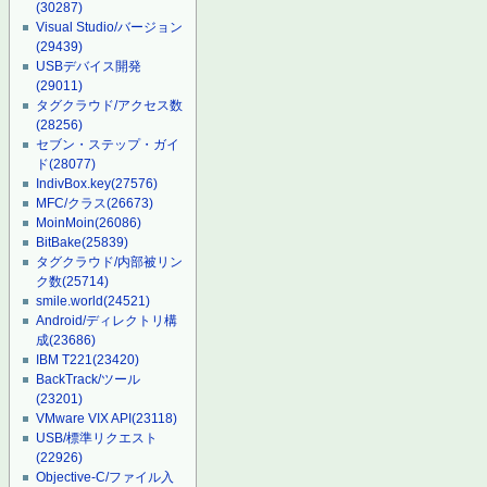
(30287)
Visual Studio/バージョン
(29439)
USBデバイス開発
(29011)
タグクラウド/アクセス数
(28256)
セブン・ステップ・ガイ
ド
(28077)
IndivBox.key
(27576)
MFC/クラス
(26673)
MoinMoin
(26086)
BitBake
(25839)
タグクラウド/内部被リン
ク数
(25714)
smile.world
(24521)
Android/ディレクトリ構
成
(23686)
IBM T221
(23420)
BackTrack/ツール
(23201)
VMware VIX API
(23118)
USB/標準リクエスト
(22926)
Objective-C/ファイル入