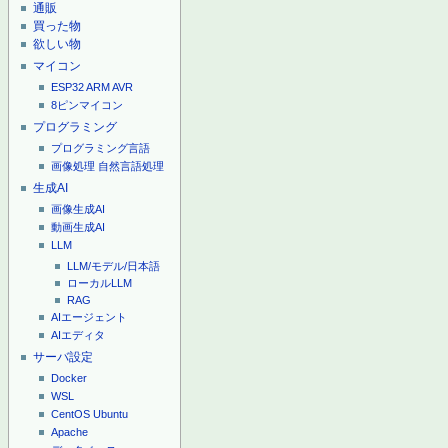
通販
買った物
欲しい物
マイコン
ESP32
ARM
AVR
8ピンマイコン
プログラミング
プログラミング言語
画像処理
自然言語処理
生成AI
画像生成AI
動画生成AI
LLM
LLM/モデル/日本語
ローカルLLM
RAG
AIエージェント
AIエディタ
サーバ設定
Docker
WSL
CentOS
Ubuntu
Apache