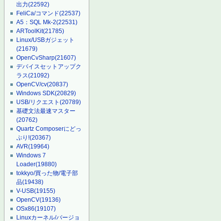
出力
(22592)
FeliCa/コマンド
(22537)
A5：SQL Mk-2
(22531)
ARToolKit
(21785)
Linux/USBガジェット
(21679)
OpenCvSharp
(21607)
デバイスセットアップク
ラス
(21092)
OpenCV/cv
(20837)
Windows SDK
(20829)
USB/リクエスト
(20789)
基礎文法最速マスター
(20762)
Quartz Composerにどっ
ぷり!
(20367)
AVR
(19964)
Windows 7
Loader
(19880)
tokkyo/買った物/電子部
品
(19438)
V-USB
(19155)
OpenCV
(19136)
OSx86
(19107)
Linuxカーネル/バージョ