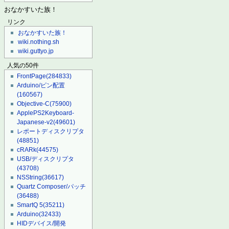
おなかすいた族！
リンク
おなかすいた族！
wiki.nothing.sh
wiki.guttyo.jp
人気の50件
FrontPage
(284833)
Arduino/ピン配置
(160567)
Objective-C
(75900)
ApplePS2Keyboard-
Japanese-v2
(49601)
レポートディスクリプタ
(48851)
cRARk
(44575)
USB/ディスクリプタ
(43708)
NSString
(36617)
Quartz Composer/パッチ
(36488)
SmartQ 5
(35211)
Arduino
(32433)
HIDデバイス/開発