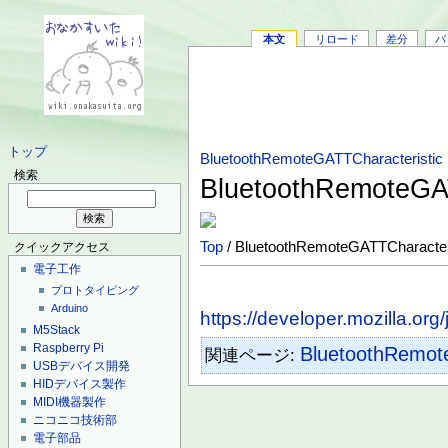
本文
リロード
差分
バ
トップ
BluetoothRemoteGATTCharacteristic
検索
BluetoothRemoteGAT
Top
/ BluetoothRemoteGATTCharacteri
クイックアクセス
電子工作
プロトタイピング
Arduino
https://developer.mozilla.o
M5Stack
Raspberry Pi
BluetoothRemot
関連ページ:
USBデバイス開発
HIDデバイス製作
MIDI機器製作
ニコニコ技術部
電子部品