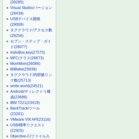
(30285)
Visual Studio/バージョン
(29439)
USBデバイス開発
(29009)
タグクラウド/アクセス数
(28256)
セブン・ステップ・ガイ
ド
(28077)
IndivBox.key
(27575)
MFC/クラス
(26673)
MoinMoin
(26086)
BitBake
(25839)
タグクラウド/内部被リン
ク数
(25713)
smile.world
(24521)
Android/ディレクトリ構
成
(23686)
IBM T221
(23419)
BackTrack/ツール
(23201)
VMware VIX API
(23116)
USB/標準リクエスト
(22925)
Objective-C/ファイル入