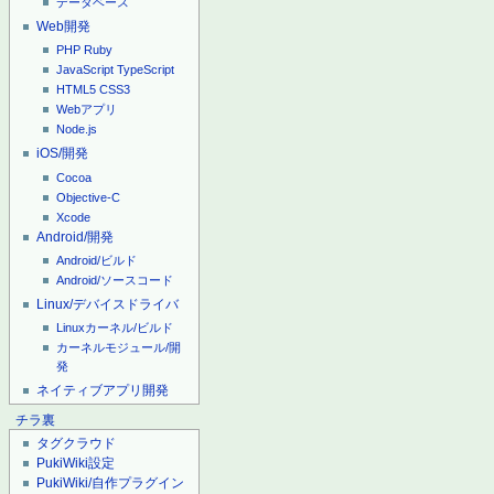
データベース
Web開発
PHP
Ruby
JavaScript
TypeScript
HTML5
CSS3
Webアプリ
Node.js
iOS/開発
Cocoa
Objective-C
Xcode
Android/開発
Android/ビルド
Android/ソースコード
Linux/デバイスドライバ
Linuxカーネル/ビルド
カーネルモジュール/開
発
ネイティブアプリ開発
チラ裏
タグクラウド
PukiWiki設定
PukiWiki/自作プラグイン