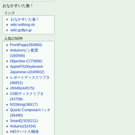
おなかすいた族！
リンク
おなかすいた族！
wiki.nothing.sh
wiki.guttyo.jp
人気の50件
FrontPage
(284860)
Arduino/ピン配置
(160568)
Objective-C
(75906)
ApplePS2Keyboard-
Japanese-v2
(49602)
レポートディスクリプタ
(48852)
cRARk
(44575)
USB/ディスクリプタ
(43708)
NSString
(36617)
Quartz Composer/パッチ
(36490)
SmartQ 5
(35211)
Arduino
(32434)
HIDデバイス/開発