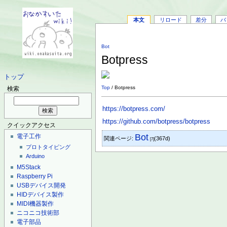
本文
リロード
差分
バ
Bot
Botpress
トップ
Top
/ Botpress
検索
https://botpress.com/
https://github.com/botpress/botpress
クイックアクセス
Bot
電子工作
関連ページ:
(367d)
[7]
プロトタイピング
Arduino
M5Stack
Raspberry Pi
USBデバイス開発
HIDデバイス製作
MIDI機器製作
ニコニコ技術部
電子部品