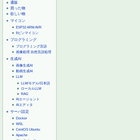
通販
買った物
欲しい物
マイコン
ESP32
ARM
AVR
8ピンマイコン
プログラミング
プログラミング言語
画像処理
自然言語処理
生成AI
画像生成AI
動画生成AI
LLM
LLM/モデル/日本語
ローカルLLM
RAG
AIエージェント
AIエディタ
サーバ設定
Docker
WSL
CentOS
Ubuntu
Apache