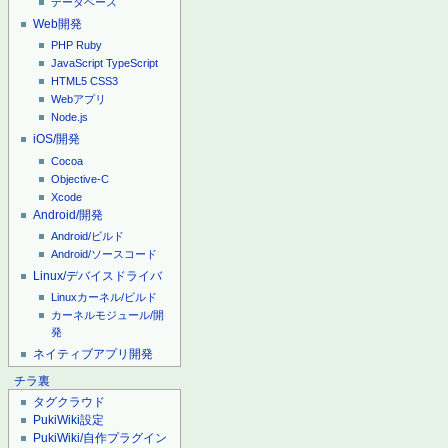
データベース
Web開発
PHP
Ruby
JavaScript
TypeScript
HTML5
CSS3
Webアプリ
Node.js
iOS/開発
Cocoa
Objective-C
Xcode
Android/開発
Android/ビルド
Android/ソースコード
Linux/デバイスドライバ
Linuxカーネル/ビルド
カーネルモジュール/開
発
ネイティブアプリ開発
チラ裏
タグクラウド
PukiWiki設定
PukiWiki/自作プラグイン