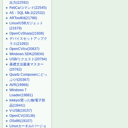
出力
(22592)
FeliCa/コマンド
(22545)
A5：SQL Mk-2
(22532)
ARToolKit
(21786)
Linux/USBガジェット
(21679)
OpenCvSharp
(21608)
デバイスセットアップク
ラス
(21092)
OpenCV/cv
(20837)
Windows SDK
(20834)
USB/リクエスト
(20794)
基礎文法最速マスター
(20762)
Quartz Composerにどっ
ぷり!
(20367)
AVR
(19966)
Windows 7
Loader
(19881)
tokkyo/買った物/電子部
品
(19441)
V-USB
(19157)
OpenCV
(19136)
OSx86
(19107)
Linuxカーネル/バージョ