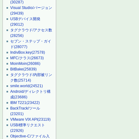
(30287)
Visual Studio/バージョン
(29439)
USBデバイス開発
(29012)
タグクラウド/アクセス数
(28256)
セブン・ステップ・ガイ
ド
(28077)
IndivBox.key
(27578)
MFC/クラス
(26673)
MoinMoin
(26086)
BitBake
(25839)
タグクラウド/内部被リン
ク数
(25714)
smile.world
(24521)
Android/ディレクトリ構
成
(23686)
IBM T221
(23422)
BackTrack/ツール
(23201)
VMware VIX API
(23119)
USB/標準リクエスト
(22926)
Objective-C/ファイル入