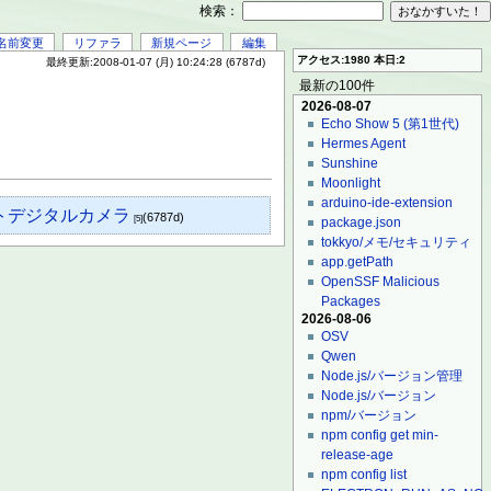
検索：
名前変更
リファラ
新規ページ
編集
アクセス:1980 本日:2
最終更新:2008-01-07 (月) 10:24:28 (6787d)
最新の100件
2026-08-07
Echo Show 5 (第1世代)
Hermes Agent
Sunshine
Moonlight
arduino-ide-extension
トデジタルカメラ
(6787d)
[5]
package.json
tokkyo/メモ/セキュリティ
app.getPath
OpenSSF Malicious
Packages
2026-08-06
OSV
Qwen
Node.js/バージョン管理
Node.js/バージョン
npm/バージョン
npm config get min-
release-age
npm config list