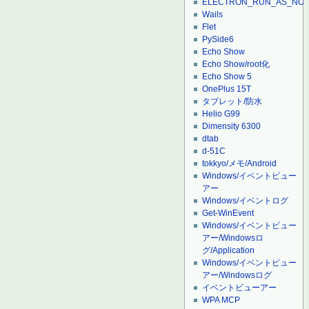
ELECTRON_RUN_AS_NO
Wails
Flet
PySide6
Echo Show
Echo Show/root化
Echo Show 5
OnePlus 15T
タブレット/防水
Helio G99
Dimensity 6300
dtab
d-51C
tokkyo/メモ/Android
Windows/イベントビュー
アー
Windows/イベントログ
Get-WinEvent
Windows/イベントビュー
アー/Windowsロ
グ/Application
Windows/イベントビュー
アー/Windowsログ
イベントビューアー
WPA MCP