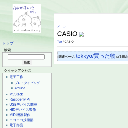
メーカー
CASIO
Top
/ CASIO
トップ
検索
tokkyo/買った物
関連ページ:
(385d
[9]
クイックアクセス
電子工作
プロトタイピング
Arduino
M5Stack
Raspberry Pi
USBデバイス開発
HIDデバイス製作
MIDI機器製作
ニコニコ技術部
電子部品