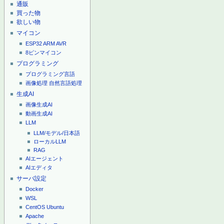
通販
買った物
欲しい物
マイコン
ESP32
ARM
AVR
8ピンマイコン
プログラミング
プログラミング言語
画像処理
自然言語処理
生成AI
画像生成AI
動画生成AI
LLM
LLM/モデル/日本語
ローカルLLM
RAG
AIエージェント
AIエディタ
サーバ設定
Docker
WSL
CentOS
Ubuntu
Apache