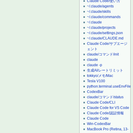
Claude Code/使い方
~/.claude/agents
~/.claude/skills
~/.claude/commands
~/.claude
~/.claude/projects
~/.claude/settings.json
~/.claude/CLAUDE.md
Claude Code/サブエージ
ェント
claude/コマンド/init
claude
claude -p
生成AI/レートリミット
tokkyo/メモ/Mac
Tesla V100
python.terminal.useEnvFile
CodexBar
claude/コマンド/status
Claude Code/CLI
Claude Code for VS Code
Claude Code/認証情報
Claude Code
Win-CodexBar
MacBook Pro (Retina, 13-