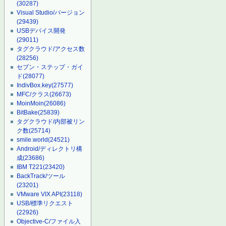
(30287)
Visual Studio/バージョン
(29439)
USBデバイス開発
(29011)
タグクラウド/アクセス数
(28256)
セブン・ステップ・ガイ
ド
(28077)
IndivBox.key
(27577)
MFC/クラス
(26673)
MoinMoin
(26086)
BitBake
(25839)
タグクラウド/内部被リン
ク数
(25714)
smile.world
(24521)
Android/ディレクトリ構
成
(23686)
IBM T221
(23420)
BackTrack/ツール
(23201)
VMware VIX API
(23118)
USB/標準リクエスト
(22926)
Objective-C/ファイル入