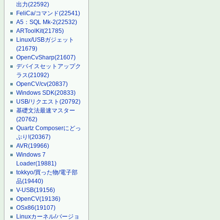
出力
(22592)
FeliCa/コマンド
(22541)
A5：SQL Mk-2
(22532)
ARToolKit
(21785)
Linux/USBガジェット
(21679)
OpenCvSharp
(21607)
デバイスセットアップク
ラス
(21092)
OpenCV/cv
(20837)
Windows SDK
(20833)
USB/リクエスト
(20792)
基礎文法最速マスター
(20762)
Quartz Composerにどっ
ぷり!
(20367)
AVR
(19966)
Windows 7
Loader
(19881)
tokkyo/買った物/電子部
品
(19440)
V-USB
(19156)
OpenCV
(19136)
OSx86
(19107)
Linuxカーネル/バージョ