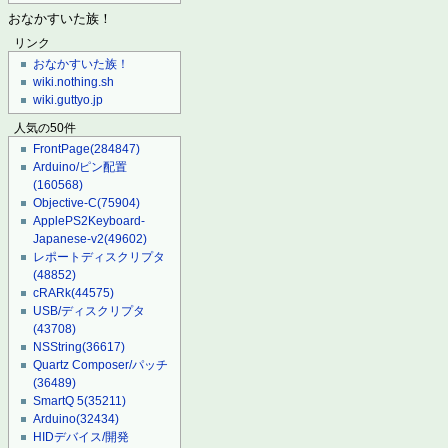
おなかすいた族！
リンク
おなかすいた族！
wiki.nothing.sh
wiki.guttyo.jp
人気の50件
FrontPage
(284847)
Arduino/ピン配置
(160568)
Objective-C
(75904)
ApplePS2Keyboard-
Japanese-v2
(49602)
レポートディスクリプタ
(48852)
cRARk
(44575)
USB/ディスクリプタ
(43708)
NSString
(36617)
Quartz Composer/パッチ
(36489)
SmartQ 5
(35211)
Arduino
(32434)
HIDデバイス/開発