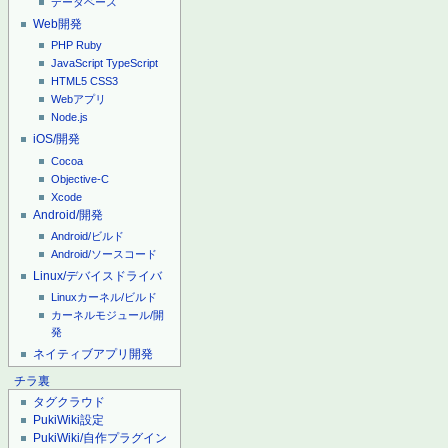
データベース
Web開発
PHP
Ruby
JavaScript
TypeScript
HTML5
CSS3
Webアプリ
Node.js
iOS/開発
Cocoa
Objective-C
Xcode
Android/開発
Android/ビルド
Android/ソースコード
Linux/デバイスドライバ
Linuxカーネル/ビルド
カーネルモジュール/開
発
ネイティブアプリ開発
チラ裏
タグクラウド
PukiWiki設定
PukiWiki/自作プラグイン