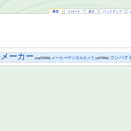
本文
リロード
差分
バックアップ
メーカー
コンパク
メーカー/デジタルカメラ
)
(5009d)
(6786d)
[224]
[1]