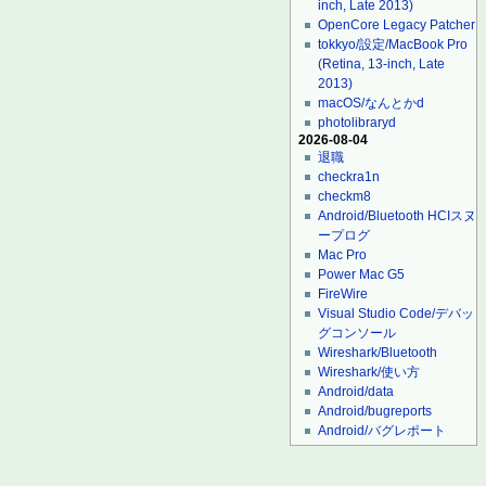
inch, Late 2013)
OpenCore Legacy Patcher
tokkyo/設定/MacBook Pro
(Retina, 13-inch, Late
2013)
macOS/なんとかd
photolibraryd
2026-08-04
退職
checkra1n
checkm8
Android/Bluetooth HCIスヌ
ープログ
Mac Pro
Power Mac G5
FireWire
Visual Studio Code/デバッ
グコンソール
Wireshark/Bluetooth
Wireshark/使い方
Android/data
Android/bugreports
Android/バグレポート