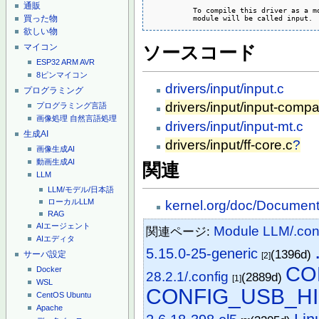
通販
	  To compile this driver as a module, choose M here: the

買った物
	  module will be called input.
欲しい物
マイコン
ソースコード
ESP32
ARM
AVR
8ピンマイコン
drivers/input/input.c
プログラミング
drivers/input/input-compa
プログラミング言語
画像処理
自然言語処理
drivers/input/input-mt.c
生成AI
drivers/input/ff-core.c
?
画像生成AI
動画生成AI
関連
LLM
LLM/モデル/日本語
ローカルLLM
kernel.org/doc/Documentat
RAG
AIエージェント
Module LLM/.co
関連ページ:
AIエディタ
5.15.0-25-generic
(1396d)
サーバ設定
[2]
CO
Docker
28.2.1/.config
(2889d)
[1]
WSL
CONFIG_USB_H
CentOS
Ubuntu
Apache