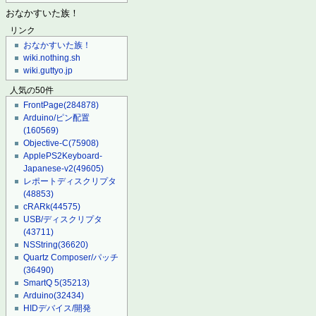
おなかすいた族！
リンク
おなかすいた族！
wiki.nothing.sh
wiki.guttyo.jp
人気の50件
FrontPage
(284878)
Arduino/ピン配置
(160569)
Objective-C
(75908)
ApplePS2Keyboard-
Japanese-v2
(49605)
レポートディスクリプタ
(48853)
cRARk
(44575)
USB/ディスクリプタ
(43711)
NSString
(36620)
Quartz Composer/パッチ
(36490)
SmartQ 5
(35213)
Arduino
(32434)
HIDデバイス/開発