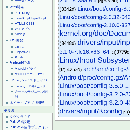
Lin
2.6.18-398.el5
(3205d)
データベース
[2]
Web開発
Linux/boot/config-3.
(3342d)
PHP
Ruby
Linux/boot/config-2.6.32-64
JavaScript
TypeScript
HTML5
CSS3
Linux/boot/config-3.10.0-32
Webアプリ
kernel.org/doc/Docume
Node.js
drivers/input/inp
iOS/開発
(3448d)
Cocoa
3.1.0-7.fc16.x86_64
(3779
Objective-C
[1]
Xcode
Linux/Input Subsyst
Android/開発
arch/arm/configs/
(4253d)
Android/ビルド
[13]
Android/ソースコード
Android/proc/config.gz/A
Linux/デバイスドライバ
Linux/boot/config-3.5.0-1
Linuxカーネル/ビルド
カーネルモジュール/開
Linux/boot/config-3.2.0-2
発
Linux/boot/config-3.2.0-4
ネイティブアプリ開発
drivers/input/Kconfig
チラ裏
(
[5]
タグクラウド
PukiWiki設定
PukiWiki/自作プラグイン