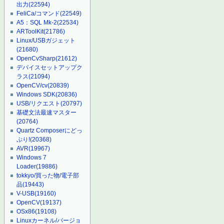
出力
(22594)
FeliCa/コマンド
(22549)
A5：SQL Mk-2
(22534)
ARToolKit
(21786)
Linux/USBガジェット
(21680)
OpenCvSharp
(21612)
デバイスセットアップク
ラス
(21094)
OpenCV/cv
(20839)
Windows SDK
(20836)
USB/リクエスト
(20797)
基礎文法最速マスター
(20764)
Quartz Composerにどっ
ぷり!
(20368)
AVR
(19967)
Windows 7
Loader
(19886)
tokkyo/買った物/電子部
品
(19443)
V-USB
(19160)
OpenCV
(19137)
OSx86
(19108)
Linuxカーネル/バージョ