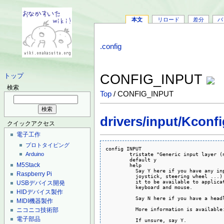
本文
リロード
差分
バ
.config
CONFIG_INPUT
トップ
検索
Top
/ CONFIG_INPUT
drivers/input/Kconfi
クイックアクセス
電子工作
プロトタイピング
config INPUT

	tristate "Generic input layer (needed for keyboard, mouse, ...)" if EXPERT

Arduino
	default y

M5Stack
	help

	  Say Y here if you have any input device (mouse, keyboard, tablet,

Raspberry Pi
	  joystick, steering wheel ...) connected to your system and want

	  it to be available to applications. This includes standard PS/2

USBデバイス開発
	  keyboard and mouse.

HIDデバイス製作
	  Say N here if you have a headless (no monitor, no keyboard) system.

MIDI機器製作
	  More information is available: <file:Documentation/input/input.txt>

ニコニコ技術部
電子部品
	  If unsure, say Y.
