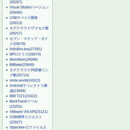
(30287)
Visual Studio/バージョン
(29440)
USBデバイス開発
(29013)
タグクラウド/アクセス数
(28257)
セブン・ステップ・ガイ
ド
(28078)
IndivBox.key
(27581)
MFC/クラス
(26674)
MoinMoin
(26088)
BitBake
(25840)
タグクラウド/内部被リン
ク数
(25714)
smile.world
(24522)
Android/ディレクトリ構
成
(23688)
IBM T221
(23422)
BackTrack/ツール
(23201)
VMware VIX API
(23121)
USB/標準リクエスト
(22927)
Objective-C/ファイル入