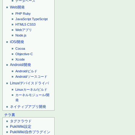
データベース
Web開発
PHP
Ruby
JavaScript
TypeScript
HTML5
CSS3
Webアプリ
Node.js
iOS/開発
Cocoa
Objective-C
Xcode
Android/開発
Android/ビルド
Android/ソースコード
Linux/デバイスドライバ
Linuxカーネル/ビルド
カーネルモジュール/開
発
ネイティブアプリ開発
チラ裏
タグクラウド
PukiWiki設定
PukiWiki/自作プラグイン