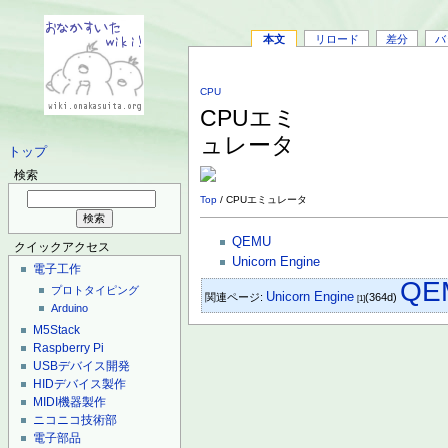
本文
リロード
差分
バ
CPU
CPUエミ
ュレータ
トップ
検索
Top
/ CPUエミュレータ
QEMU
クイックアクセス
Unicorn Engine
電子工作
QE
プロトタイピング
Unicorn Engine
関連ページ:
(364d)
[1]
Arduino
M5Stack
Raspberry Pi
USBデバイス開発
HIDデバイス製作
MIDI機器製作
ニコニコ技術部
電子部品