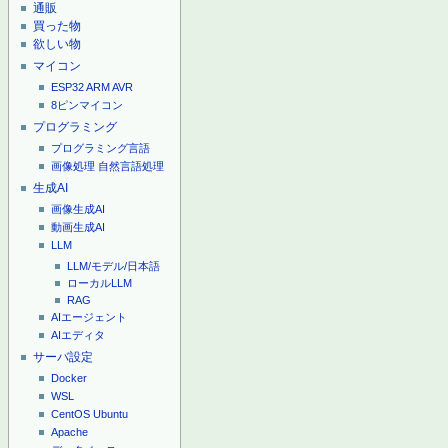
通販
買った物
欲しい物
マイコン
ESP32
ARM
AVR
8ピンマイコン
プログラミング
プログラミング言語
画像処理
自然言語処理
生成AI
画像生成AI
動画生成AI
LLM
LLM/モデル/日本語
ローカルLLM
RAG
AIエージェント
AIエディタ
サーバ設定
Docker
WSL
CentOS
Ubuntu
Apache