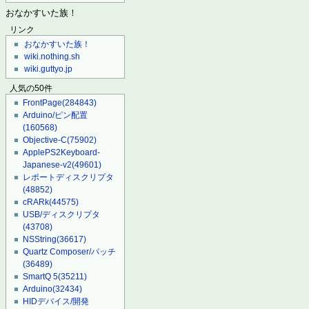
おなかすいた族！
リンク
おなかすいた族！
wiki.nothing.sh
wiki.guttyo.jp
人気の50件
FrontPage
(284843)
Arduino/ピン配置
(160568)
Objective-C
(75902)
ApplePS2Keyboard-
Japanese-v2
(49601)
レポートディスクリプタ
(48852)
cRARk
(44575)
USB/ディスクリプタ
(43708)
NSString
(36617)
Quartz Composer/パッチ
(36489)
SmartQ 5
(35211)
Arduino
(32434)
HIDデバイス/開発