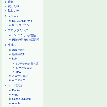
通販
買った物
欲しい物
マイコン
ESP32
ARM
AVR
8ピンマイコン
プログラミング
プログラミング言語
画像処理
自然言語処理
生成AI
画像生成AI
動画生成AI
LLM
LLM/モデル/日本語
ローカルLLM
RAG
AIエージェント
AIエディタ
サーバ設定
Docker
WSL
CentOS
Ubuntu
Apache