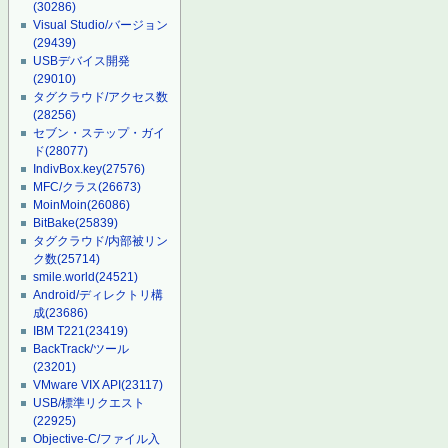
(30286)
Visual Studio/バージョン
(29439)
USBデバイス開発
(29010)
タグクラウド/アクセス数
(28256)
セブン・ステップ・ガイ
ド
(28077)
IndivBox.key
(27576)
MFC/クラス
(26673)
MoinMoin
(26086)
BitBake
(25839)
タグクラウド/内部被リン
ク数
(25714)
smile.world
(24521)
Android/ディレクトリ構
成
(23686)
IBM T221
(23419)
BackTrack/ツール
(23201)
VMware VIX API
(23117)
USB/標準リクエスト
(22925)
Objective-C/ファイル入