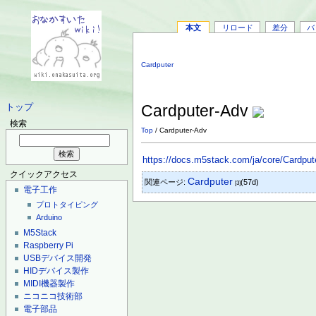
本文
リロード
差分
バ
Cardputer
Cardputer-Adv
トップ
検索
Top
/ Cardputer-Adv
https://docs.m5stack.com/ja/core/Cardput
クイックアクセス
Cardputer
関連ページ:
(57d)
[3]
電子工作
プロトタイピング
Arduino
M5Stack
Raspberry Pi
USBデバイス開発
HIDデバイス製作
MIDI機器製作
ニコニコ技術部
電子部品