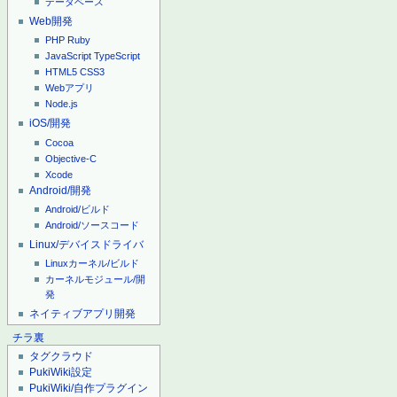
データベース
Web開発
PHP
Ruby
JavaScript
TypeScript
HTML5
CSS3
Webアプリ
Node.js
iOS/開発
Cocoa
Objective-C
Xcode
Android/開発
Android/ビルド
Android/ソースコード
Linux/デバイスドライバ
Linuxカーネル/ビルド
カーネルモジュール/開
発
ネイティブアプリ開発
チラ裏
タグクラウド
PukiWiki設定
PukiWiki/自作プラグイン