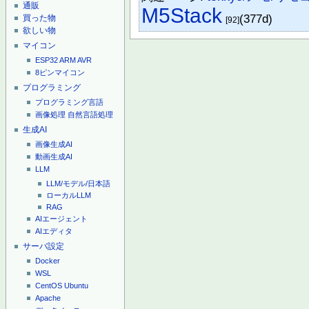
通販
M5Stack
(377d)
買った物
[92]
欲しい物
マイコン
ESP32
ARM
AVR
8ピンマイコン
プログラミング
プログラミング言語
画像処理
自然言語処理
生成AI
画像生成AI
動画生成AI
LLM
LLM/モデル/日本語
ローカルLLM
RAG
AIエージェント
AIエディタ
サーバ設定
Docker
WSL
CentOS
Ubuntu
Apache