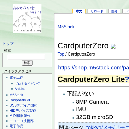
本文
リロード
差分
バ
M5Stack
CardputerZero
トップ
検索
Top
/ CardputerZero
https://shop.m5stack.com/p
クイックアクセス
CardputerZero Lite
電子工作
プロトタイピング
Arduino
下記がない
M5Stack
Raspberry Pi
8MP Camera
USBデバイス開発
IMU
HIDデバイス製作
MIDI機器製作
32GB microSD
ニコニコ技術部
電子部品
関連ページ:
tokkyo/メモ/リモ