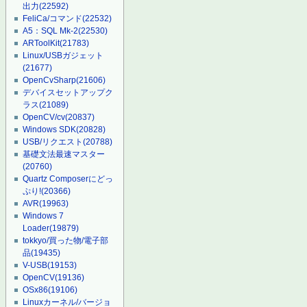
出力
(22592)
FeliCa/コマンド
(22532)
A5：SQL Mk-2
(22530)
ARToolKit
(21783)
Linux/USBガジェット
(21677)
OpenCvSharp
(21606)
デバイスセットアップク
ラス
(21089)
OpenCV/cv
(20837)
Windows SDK
(20828)
USB/リクエスト
(20788)
基礎文法最速マスター
(20760)
Quartz Composerにどっ
ぷり!
(20366)
AVR
(19963)
Windows 7
Loader
(19879)
tokkyo/買った物/電子部
品
(19435)
V-USB
(19153)
OpenCV
(19136)
OSx86
(19106)
Linuxカーネル/バージョ