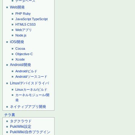
データベース
Web開発
PHP
Ruby
JavaScript
TypeScript
HTML5
CSS3
Webアプリ
Node.js
iOS/開発
Cocoa
Objective-C
Xcode
Android/開発
Android/ビルド
Android/ソースコード
Linux/デバイスドライバ
Linuxカーネル/ビルド
カーネルモジュール/開
発
ネイティブアプリ開発
チラ裏
タグクラウド
PukiWiki設定
PukiWiki/自作プラグイン