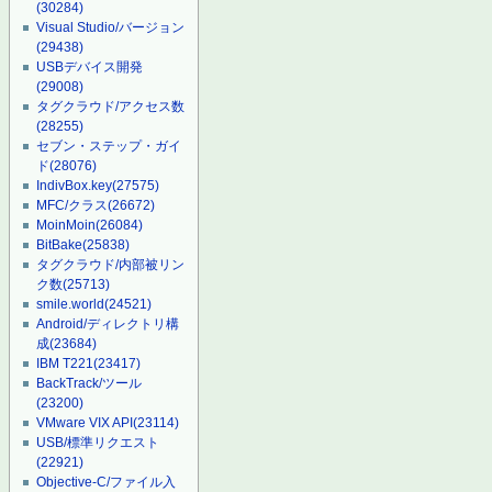
(30284)
Visual Studio/バージョン
(29438)
USBデバイス開発
(29008)
タグクラウド/アクセス数
(28255)
セブン・ステップ・ガイ
ド
(28076)
IndivBox.key
(27575)
MFC/クラス
(26672)
MoinMoin
(26084)
BitBake
(25838)
タグクラウド/内部被リン
ク数
(25713)
smile.world
(24521)
Android/ディレクトリ構
成
(23684)
IBM T221
(23417)
BackTrack/ツール
(23200)
VMware VIX API
(23114)
USB/標準リクエスト
(22921)
Objective-C/ファイル入