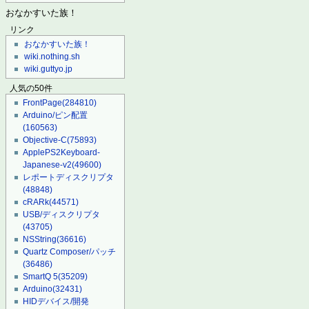
おなかすいた族！
リンク
おなかすいた族！
wiki.nothing.sh
wiki.guttyo.jp
人気の50件
FrontPage
(284810)
Arduino/ピン配置
(160563)
Objective-C
(75893)
ApplePS2Keyboard-
Japanese-v2
(49600)
レポートディスクリプタ
(48848)
cRARk
(44571)
USB/ディスクリプタ
(43705)
NSString
(36616)
Quartz Composer/パッチ
(36486)
SmartQ 5
(35209)
Arduino
(32431)
HIDデバイス/開発