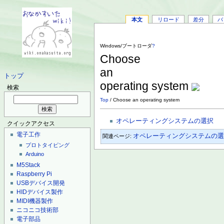
本文
リロード
差分
バ
Windows/ブートローダ
?
Choose
an
トップ
operating system
検索
Top
/ Choose an operating system
オペレーティングシステムの選択
クイックアクセス
電子工作
オペレーティングシステムの
関連ページ:
プロトタイピング
Arduino
M5Stack
Raspberry Pi
USBデバイス開発
HIDデバイス製作
MIDI機器製作
ニコニコ技術部
電子部品