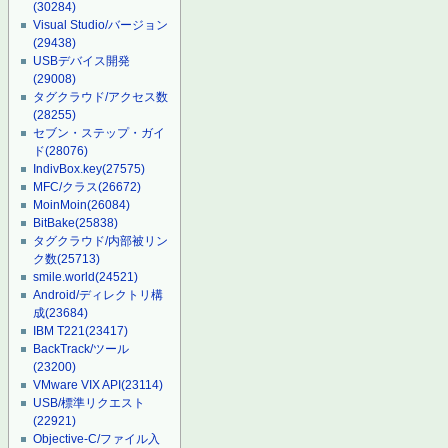
(30284)
Visual Studio/バージョン
(29438)
USBデバイス開発
(29008)
タグクラウド/アクセス数
(28255)
セブン・ステップ・ガイ
ド
(28076)
IndivBox.key
(27575)
MFC/クラス
(26672)
MoinMoin
(26084)
BitBake
(25838)
タグクラウド/内部被リン
ク数
(25713)
smile.world
(24521)
Android/ディレクトリ構
成
(23684)
IBM T221
(23417)
BackTrack/ツール
(23200)
VMware VIX API
(23114)
USB/標準リクエスト
(22921)
Objective-C/ファイル入