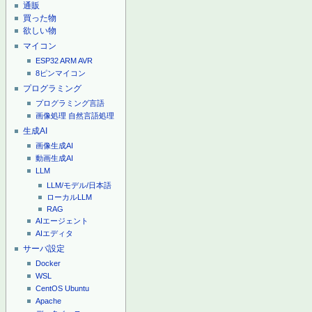
通販
買った物
欲しい物
マイコン
ESP32
ARM
AVR
8ピンマイコン
プログラミング
プログラミング言語
画像処理
自然言語処理
生成AI
画像生成AI
動画生成AI
LLM
LLM/モデル/日本語
ローカルLLM
RAG
AIエージェント
AIエディタ
サーバ設定
Docker
WSL
CentOS
Ubuntu
Apache