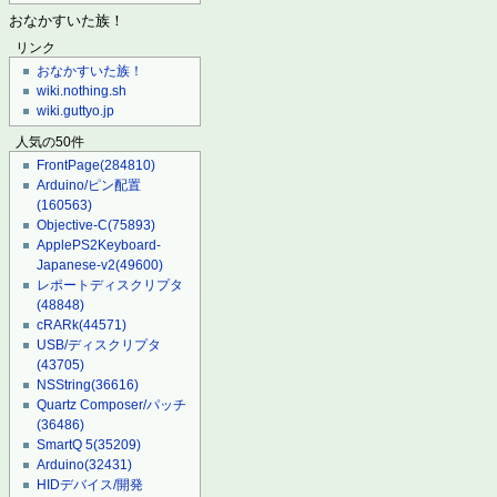
おなかすいた族！
リンク
おなかすいた族！
wiki.nothing.sh
wiki.guttyo.jp
人気の50件
FrontPage
(284810)
Arduino/ピン配置
(160563)
Objective-C
(75893)
ApplePS2Keyboard-
Japanese-v2
(49600)
レポートディスクリプタ
(48848)
cRARk
(44571)
USB/ディスクリプタ
(43705)
NSString
(36616)
Quartz Composer/パッチ
(36486)
SmartQ 5
(35209)
Arduino
(32431)
HIDデバイス/開発