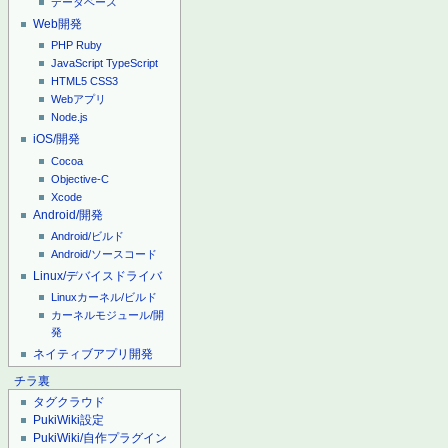
データベース
Web開発
PHP
Ruby
JavaScript
TypeScript
HTML5
CSS3
Webアプリ
Node.js
iOS/開発
Cocoa
Objective-C
Xcode
Android/開発
Android/ビルド
Android/ソースコード
Linux/デバイスドライバ
Linuxカーネル/ビルド
カーネルモジュール/開
発
ネイティブアプリ開発
チラ裏
タグクラウド
PukiWiki設定
PukiWiki/自作プラグイン