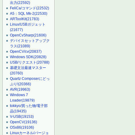
出力
(22592)
FeliCa/コマンド
(22532)
A5：SQL Mk-2
(22530)
ARToolKit
(21783)
Linux/USBガジェット
(21677)
OpenCvSharp
(21606)
デバイスセットアップク
ラス
(21089)
OpenCV/cv
(20837)
Windows SDK
(20828)
USB/リクエスト
(20788)
基礎文法最速マスター
(20760)
Quartz Composerにどっ
ぷり!
(20366)
AVR
(19963)
Windows 7
Loader
(19879)
tokkyo/買った物/電子部
品
(19435)
V-USB
(19153)
OpenCV
(19136)
OSx86
(19106)
Linuxカーネル/バージョ