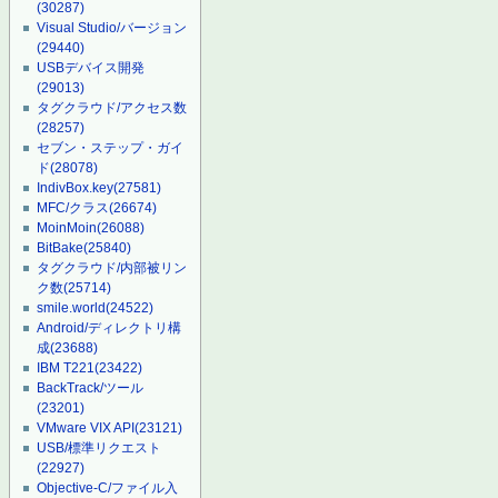
(30287)
Visual Studio/バージョン
(29440)
USBデバイス開発
(29013)
タグクラウド/アクセス数
(28257)
セブン・ステップ・ガイ
ド
(28078)
IndivBox.key
(27581)
MFC/クラス
(26674)
MoinMoin
(26088)
BitBake
(25840)
タグクラウド/内部被リン
ク数
(25714)
smile.world
(24522)
Android/ディレクトリ構
成
(23688)
IBM T221
(23422)
BackTrack/ツール
(23201)
VMware VIX API
(23121)
USB/標準リクエスト
(22927)
Objective-C/ファイル入