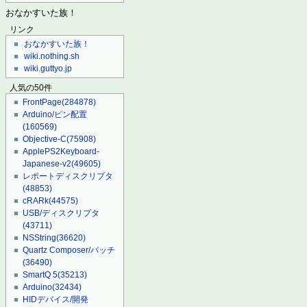
おなかすいた族！
リンク
おなかすいた族！
wiki.nothing.sh
wiki.guttyo.jp
人気の50件
FrontPage
(284878)
Arduino/ピン配置
(160569)
Objective-C
(75908)
ApplePS2Keyboard-
Japanese-v2
(49605)
レポートディスクリプタ
(48853)
cRARk
(44575)
USB/ディスクリプタ
(43711)
NSString
(36620)
Quartz Composer/パッチ
(36490)
SmartQ 5
(35213)
Arduino
(32434)
HIDデバイス/開発