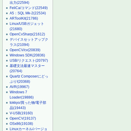
出力
(22594)
FeliCa/コマンド
(22549)
A5：SQL Mk-2
(22534)
ARToolKit
(21786)
Linux/USBガジェット
(21680)
OpenCvSharp
(21612)
デバイスセットアップク
ラス
(21094)
OpenCV/cv
(20839)
Windows SDK
(20836)
USB/リクエスト
(20797)
基礎文法最速マスター
(20764)
Quartz Composerにどっ
ぷり!
(20368)
AVR
(19967)
Windows 7
Loader
(19886)
tokkyo/買った物/電子部
品
(19443)
V-USB
(19160)
OpenCV
(19137)
OSx86
(19108)
Linuxカーネル/バージョ