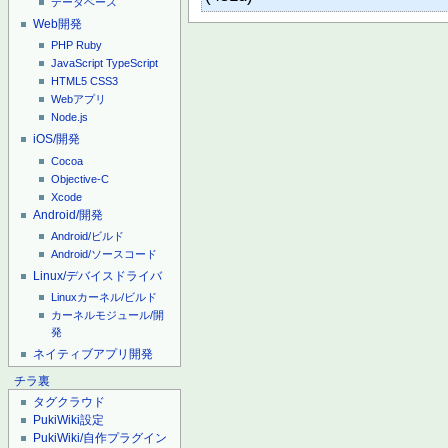
データベース
Web開発
PHP
Ruby
JavaScript
TypeScript
HTML5
CSS3
Webアプリ
Node.js
iOS/開発
Cocoa
Objective-C
Xcode
Android/開発
Android/ビルド
Android/ソースコード
Linux/デバイスドライバ
Linuxカーネル/ビルド
カーネルモジュール/開
発
ネイティブアプリ開発
チラ裏
タグクラウド
PukiWiki設定
PukiWiki/自作プラグイン