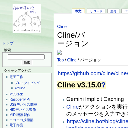
本文
リロード
差分
バ
Cline
Cline/バ
ージョン
トップ
検索
Top
/
Cline
/ バージョン
クイックアクセス
https://github.com/cline/c
電子工作
Cline v3.15.0
?
プロトタイピング
Arduino
M5Stack
Gemini Implicit Caching
Raspberry Pi
USBデバイス開発
Cline
がアクションを実行
HIDデバイス製作
のメッセージを入力でき
MIDI機器製作
ニコニコ技術部
https://cline.bot/blog/cli
電子部品