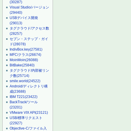
(30287)
Visual Studio/バージョン
(29440)
USBデバイス開発
(29013)
タグクラウド/アクセス数
(28257)
セブン・ステップ・ガイ
ド
(28078)
IndivBox.key
(27581)
MFC/クラス
(26674)
MoinMoin
(26088)
BitBake
(25840)
タグクラウド/内部被リン
ク数
(25714)
smile.world
(24522)
Android/ディレクトリ構
成
(23688)
IBM T221
(23422)
BackTrack/ツール
(23201)
VMware VIX API
(23121)
USB/標準リクエスト
(22927)
Objective-C/ファイル入