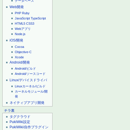
データベース
Web開発
PHP
Ruby
JavaScript
TypeScript
HTML5
CSS3
Webアプリ
Node.js
iOS/開発
Cocoa
Objective-C
Xcode
Android/開発
Android/ビルド
Android/ソースコード
Linux/デバイスドライバ
Linuxカーネル/ビルド
カーネルモジュール/開
発
ネイティブアプリ開発
チラ裏
タグクラウド
PukiWiki設定
PukiWiki/自作プラグイン