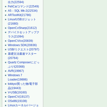
出力
(22594)
FeliCa/コマンド
(22549)
A5：SQL Mk-2
(22534)
ARToolKit
(21786)
Linux/USBガジェット
(21680)
OpenCvSharp
(21612)
デバイスセットアップク
ラス
(21094)
OpenCV/cv
(20839)
Windows SDK
(20836)
USB/リクエスト
(20797)
基礎文法最速マスター
(20764)
Quartz Composerにどっ
ぷり!
(20368)
AVR
(19967)
Windows 7
Loader
(19886)
tokkyo/買った物/電子部
品
(19443)
V-USB
(19160)
OpenCV
(19137)
OSx86
(19108)
Linuxカーネル/バージョ