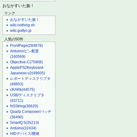
おなかすいた族！
リンク
おなかすいた族！
wiki.nothing.sh
wiki.guttyo.jp
人気の50件
FrontPage
(284878)
Arduino/ピン配置
(160569)
Objective-C
(75908)
ApplePS2Keyboard-
Japanese-v2
(49605)
レポートディスクリプタ
(48853)
cRARk
(44575)
USB/ディスクリプタ
(43711)
NSString
(36620)
Quartz Composer/パッチ
(36490)
SmartQ 5
(35213)
Arduino
(32434)
HIDデバイス/開発