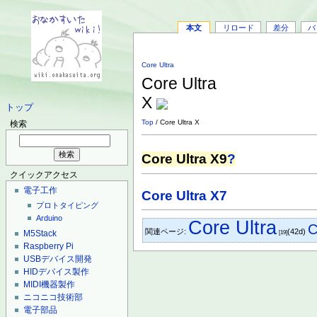
本文
リロード
差分
バ
Core Ultra
Core Ultra
X
トップ
Top
/ Core Ultra X
検索
Core Ultra X9
?
クイックアクセス
電子工作
Core Ultra X7
プロトタイピング
Arduino
Core Ultra
C
関連ページ:
(42d)
M5Stack
[19]
Raspberry Pi
USBデバイス開発
HIDデバイス製作
MIDI機器製作
ニコニコ技術部
電子部品