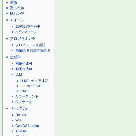
通販
買った物
欲しい物
マイコン
ESP32
ARM
AVR
8ピンマイコン
プログラミング
プログラミング言語
画像処理
自然言語処理
生成AI
画像生成AI
動画生成AI
LLM
LLM/モデル/日本語
ローカルLLM
RAG
AIエージェント
AIエディタ
サーバ設定
Docker
WSL
CentOS
Ubuntu
Apache