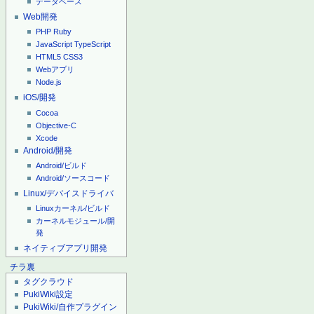
データベース
Web開発
PHP
Ruby
JavaScript
TypeScript
HTML5
CSS3
Webアプリ
Node.js
iOS/開発
Cocoa
Objective-C
Xcode
Android/開発
Android/ビルド
Android/ソースコード
Linux/デバイスドライバ
Linuxカーネル/ビルド
カーネルモジュール/開
発
ネイティブアプリ開発
チラ裏
タグクラウド
PukiWiki設定
PukiWiki/自作プラグイン