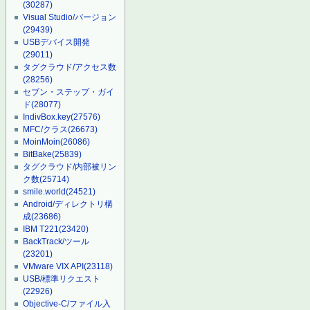
(30287)
Visual Studio/バージョン
(29439)
USBデバイス開発
(29011)
タグクラウド/アクセス数
(28256)
セブン・ステップ・ガイ
ド
(28077)
IndivBox.key
(27576)
MFC/クラス
(26673)
MoinMoin
(26086)
BitBake
(25839)
タグクラウド/内部被リン
ク数
(25714)
smile.world
(24521)
Android/ディレクトリ構
成
(23686)
IBM T221
(23420)
BackTrack/ツール
(23201)
VMware VIX API
(23118)
USB/標準リクエスト
(22926)
Objective-C/ファイル入