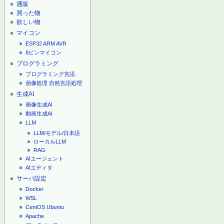
通販
買った物
欲しい物
マイコン
ESP32
ARM
AVR
8ピンマイコン
プログラミング
プログラミング言語
画像処理
自然言語処理
生成AI
画像生成AI
動画生成AI
LLM
LLM/モデル/日本語
ローカルLLM
RAG
AIエージェント
AIエディタ
サーバ設定
Docker
WSL
CentOS
Ubuntu
Apache