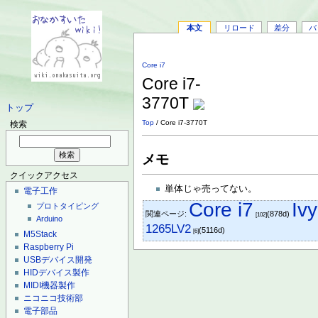
本文
リロード
差分
バ
Core i7
Core i7-
3770T
トップ
Top
/ Core i7-3770T
検索
メモ
クイックアクセス
単体じゃ売ってない。
電子工作
Core i7
Iv
プロトタイピング
関連ページ:
(878d)
[102]
Arduino
1265LV2
(5116d)
[6]
M5Stack
Raspberry Pi
USBデバイス開発
HIDデバイス製作
MIDI機器製作
ニコニコ技術部
電子部品