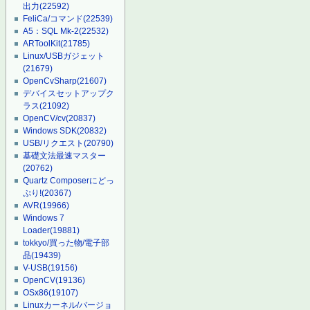
出力
(22592)
FeliCa/コマンド
(22539)
A5：SQL Mk-2
(22532)
ARToolKit
(21785)
Linux/USBガジェット
(21679)
OpenCvSharp
(21607)
デバイスセットアップク
ラス
(21092)
OpenCV/cv
(20837)
Windows SDK
(20832)
USB/リクエスト
(20790)
基礎文法最速マスター
(20762)
Quartz Composerにどっ
ぷり!
(20367)
AVR
(19966)
Windows 7
Loader
(19881)
tokkyo/買った物/電子部
品
(19439)
V-USB
(19156)
OpenCV
(19136)
OSx86
(19107)
Linuxカーネル/バージョ