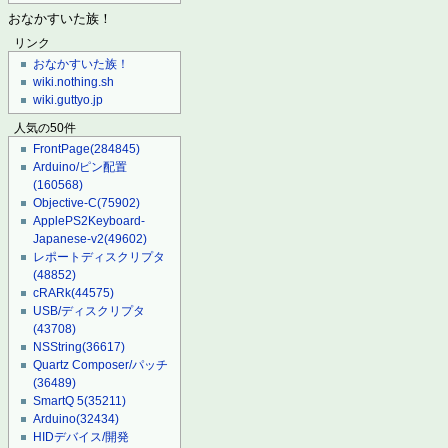
おなかすいた族！
リンク
おなかすいた族！
wiki.nothing.sh
wiki.guttyo.jp
人気の50件
FrontPage
(284845)
Arduino/ピン配置
(160568)
Objective-C
(75902)
ApplePS2Keyboard-
Japanese-v2
(49602)
レポートディスクリプタ
(48852)
cRARk
(44575)
USB/ディスクリプタ
(43708)
NSString
(36617)
Quartz Composer/パッチ
(36489)
SmartQ 5
(35211)
Arduino
(32434)
HIDデバイス/開発