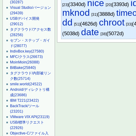
nice
i
(30287)
(3340d)
(3393d)
[23]
[20]
Visual Studio/バージョン
mknod
time
(3888d)
(29439)
[31]
USBデバイス開発
dd
chroot
(4626d)
(
(29012)
[51]
[33]
date
タグクラウド/アクセス数
(5038d)
(5072d)
[38]
(28256)
セブン・ステップ・ガイ
ド
(28077)
IndivBox.key
(27580)
MFC/クラス
(26673)
MoinMoin
(26088)
BitBake
(25840)
タグクラウド/内部被リン
ク数
(25714)
smile.world
(24522)
Android/ディレクトリ構
成
(23686)
IBM T221
(23422)
BackTrack/ツール
(23201)
VMware VIX API
(23119)
USB/標準リクエスト
(22926)
Objective-C/ファイル入