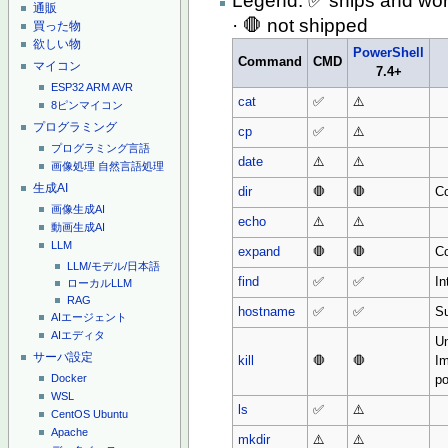
Legend: ✅ ships and works 
通販
· 🛑 not shipped
買った物
欲しい物
PowerShell
Command
CMD
マイコン
7.4+
ESP32
ARM
AVR
cat
✅
⚠️
8ピンマイコン
プログラミング
cp
✅
⚠️
プログラミング言語
date
⚠️
⚠️
画像処理
自然言語処理
生成AI
dir
🛑
🛑
Co
画像生成AI
echo
⚠️
⚠️
動画生成AI
LLM
expand
🛑
🛑
Co
LLM/モデル/日本語
find
✅
✅
In
ローカルLLM
RAG
hostname
✅
✅
Su
AIエージェント
AIエディタ
Un
サーバ設定
kill
🛑
🛑
I
Docker
po
WSL
ls
✅
⚠️
CentOS
Ubuntu
Apache
mkdir
⚠️
⚠️