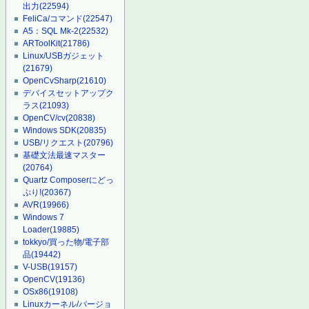
出力
(22594)
FeliCa/コマンド
(22547)
A5：SQL Mk-2
(22532)
ARToolKit
(21786)
Linux/USBガジェット
(21679)
OpenCvSharp
(21610)
デバイスセットアップク
ラス
(21093)
OpenCV/cv
(20838)
Windows SDK
(20835)
USB/リクエスト
(20796)
基礎文法最速マスター
(20764)
Quartz Composerにどっ
ぷり!
(20367)
AVR
(19966)
Windows 7
Loader
(19885)
tokkyo/買った物/電子部
品
(19442)
V-USB
(19157)
OpenCV
(19136)
OSx86
(19108)
Linuxカーネル/バージョ