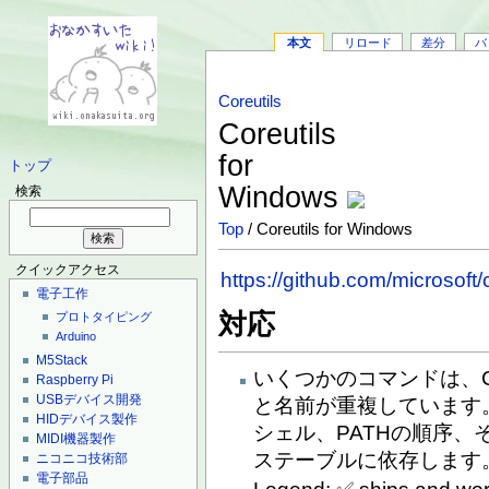
本文
リロード
差分
バ
Coreutils
Coreutils
for
トップ
Windows
検索
Top
/ Coreutils for Windows
クイックアクセス
https://github.com/microsoft/
電子工作
対応
プロトタイピング
Arduino
M5Stack
いくつかのコマンドは、
Raspberry Pi
USBデバイス開発
と名前が重複しています。C
HIDデバイス製作
シェル、PATHの順序、
MIDI機器製作
ステーブルに依存します
ニコニコ技術部
電子部品