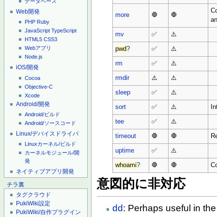
データベース
Co
Web開発
more
🛑
🛑
an
PHP
Ruby
JavaScript
TypeScript
mv
✅
⚠️
HTML5
CSS3
Webアプリ
pwd
?
✅
⚠️
Node.js
rm
✅
⚠️
iOS/開発
rmdir
⚠️
⚠️
Cocoa
Objective-C
sleep
✅
⚠️
Xcode
Android/開発
sort
✅
⚠️
In
Android/ビルド
tee
✅
⚠️
Android/ソースコード
Linux/デバイスドライバ
timeout
🛑
🛑
Re
Linuxカーネル/ビルド
uptime
✅
⚠️
カーネルモジュール/開
発
whoami
?
🛑
🛑
Co
ネイティブアプリ開発
意図的に非対応
チラ裏
タグクラウド
PukiWiki設定
dd
: Perhaps useful in the
PukiWiki/自作プラグイン