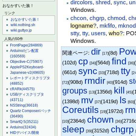
dircolors
,
shred
,
sync
,
u
おなかすいた族！
Windows.
リンク
chcon
,
chgrp
,
chmod
,
ch
おなかすいた族！
logname
?
,
mkfifo
,
mkno
wiki.nothing.sh
wiki.guttyo.jp
stty
,
tty
,
users
,
who
?
: PO
人気の50件
Windows.
FrontPage
(284869)
Pow
dir
Arduino/ピン配置
関連ページ:
(8d)
[17]
(160569)
cp
find
(102d)
(564d)
Objective-C
(75907)
[34]
[36]
ApplePS2Keyboard-
sync
tty
(661d)
(718d)
Japanese-v2
(49605)
[33]
[2
rmdir
レポートディスクリプタ
s
(908d)
(914d)
[72]
[40]
(48852)
kill
groups
cRARk
(44575)
(1356d)
(
[13]
[45]
USB/ディスクリプタ
mv
ls
(43711)
(1398d)
(1419d)
[37]
[60]
NSString
(36618)
Coreutils
rm
(1972d)
Quartz Composer/パッチ
[19]
(36490)
chown
(2364d)
(2716
[10]
[36]
SmartQ 5
(35211)
sleep
chgrp
Arduino
(32434)
(3152d)
[39]
HIDデバイス/開発