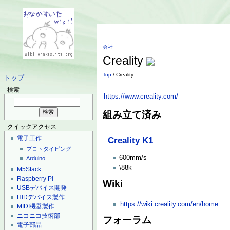
会社
Creality
Top
/ Creality
トップ
検索
https://www.creality.com/
組み立て済み
クイックアクセス
電子工作
Creality K1
プロトタイピング
600mm/s
Arduino
\88k
M5Stack
Raspberry Pi
Wiki
USBデバイス開発
HIDデバイス製作
https://wiki.creality.com/en/home
MIDI機器製作
ニコニコ技術部
フォーラム
電子部品