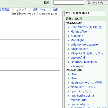
検索：
名前変更
リファラ
新規ページ
編集
アクセス:1028 本日:1
最終更新:2024-01-15 (月) 21:32:55 (936d)
最新の100件
2026-08-07
Echo Show 5 (第1世代)
Hermes Agent
Sunshine
Moonlight
arduino-ide-extension
package.json
tokkyo/メモ/セキュリティ
app.getPath
OpenSSF Malicious
Packages
2026-08-06
OSV
Qwen
Node.js/バージョン管理
Node.js/バージョン
npm/バージョン
npm config get min-
release-age
npm config list