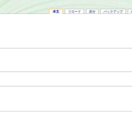
本文
リロード
差分
バックアップ