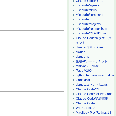
Claude Code/使い方
~/.claude/agents
~/.claude/skills
~/.claude/commands
~/.claude
~/.claude/projects
~/.claude/settings.json
~/.claude/CLAUDE.md
Claude Code/サブエージ
ェント
claude/コマンド/init
claude
claude -p
生成AI/レートリミット
tokkyo/メモ/Mac
Tesla V100
python.terminal.useEnvFile
CodexBar
claude/コマンド/status
Claude Code/CLI
Claude Code for VS Code
Claude Code/認証情報
Claude Code
Win-CodexBar
MacBook Pro (Retina, 13-