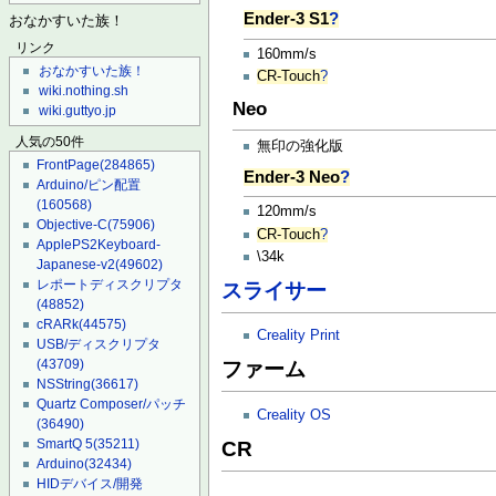
Ender-3 S1
?
おなかすいた族！
リンク
160mm/s
おなかすいた族！
CR-Touch
?
wiki.nothing.sh
Neo
wiki.guttyo.jp
人気の50件
無印の強化版
FrontPage
(284865)
Ender-3 Neo
?
Arduino/ピン配置
(160568)
120mm/s
Objective-C
(75906)
CR-Touch
?
ApplePS2Keyboard-
\34k
Japanese-v2
(49602)
レポートディスクリプタ
スライサー
(48852)
cRARk
(44575)
Creality Print
USB/ディスクリプタ
(43709)
ファーム
NSString
(36617)
Quartz Composer/パッチ
Creality OS
(36490)
SmartQ 5
(35211)
CR
Arduino
(32434)
HIDデバイス/開発