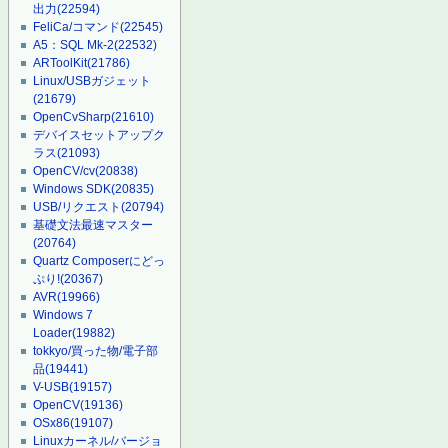
出力
(22594)
FeliCa/コマンド
(22545)
A5：SQL Mk-2
(22532)
ARToolKit
(21786)
Linux/USBガジェット
(21679)
OpenCvSharp
(21610)
デバイスセットアップク
ラス
(21093)
OpenCV/cv
(20838)
Windows SDK
(20835)
USB/リクエスト
(20794)
基礎文法最速マスター
(20764)
Quartz Composerにどっ
ぷり!
(20367)
AVR
(19966)
Windows 7
Loader
(19882)
tokkyo/買った物/電子部
品
(19441)
V-USB
(19157)
OpenCV
(19136)
OSx86
(19107)
Linuxカーネル/バージョ