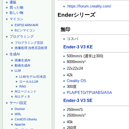
通販
https://forum.creality.com/
買った物
欲しい物
Enderシリーズ
マイコン
ESP32
ARM
AVR
無印
8ピンマイコン
プログラミング
コスパ
プログラミング言語
Ender-3 V3 KE
画像処理
自然言語処理
生成AI
500mm/s (通常は300)
画像生成AI
8000mm/s²
動画生成AI
22x22x24
LLM
42k
LLM/モデル/日本語
Creality OS
ローカルLLM
300度
RAG
AIエージェント
PLA
/
PETG
/
TPU
/
ABS
/
ASA
AIエディタ
Ender-3 V3 SE
サーバ設定
Docker
250mm/S
WSL
2500mm/s²
CentOS
Ubuntu
40k
Apache
260度