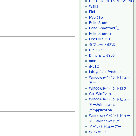
ELECTRON_RUN_AS_NO
Wails
Flet
PySide6
Echo Show
Echo Show/root化
Echo Show 5
OnePlus 15T
タブレット/防水
Helio G99
Dimensity 6300
dtab
d-51C
tokkyo/メモ/Android
Windows/イベントビュー
アー
Windows/イベントログ
Get-WinEvent
Windows/イベントビュー
アー/Windowsロ
グ/Application
Windows/イベントビュー
アー/Windowsログ
イベントビューアー
WPA MCP