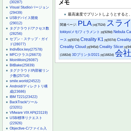
メモ
(30287)
Visual Studio/バージョン
(29439)
最高速度でプリントしようとすると
USBデバイス開発
スラ
PLA
(29012)
関連ページ:
(752d)
[16]
タグクラウド/アクセス数
Nebula C
tokkyo/メモ/フィラメント
(928d)
[0]
(28256)
セブン・ステップ・ガイ
Creality K1
Crealit
ース
(937d)
(937d)
[0]
[5]
ド
(28077)
Creality Cloud
Creality Slicer
(945d)
(9
[2]
[1]
IndivBox.key
(27578)
会
MFC/クラス
(26673)
3Dプリンタ/2021
(1682d)
(1682d)
[0]
MoinMoin
(26087)
BitBake
(25839)
タグクラウド/内部被リン
ク数
(25714)
smile.world
(24522)
Android/ディレクトリ構
成
(23686)
IBM T221
(23422)
BackTrack/ツール
(23201)
VMware VIX API
(23119)
USB/標準リクエスト
(22926)
Objective-C/ファイル入