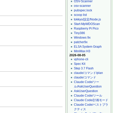
OSV-Scanner
osv-scanner
pubspec.lock
scoop list
tokkyo/設定/Node.js
Start-MpWDOScan
Raspberry Pi Pico
Tiny386
Windows 9x
patcher9x
ELSA System Graph
MiniMax H3
2026-08-05
vphone-cli
Spec Kit
Step 3.7 Flash
claude/コマンド/plan
claude/コマンド
Claude Code/ツー
ル/AskUserQuestion
AskUserQuestion
Claude Code/ツール
Claude Code/計画モード
Claude Code/ベストプラ
クティス