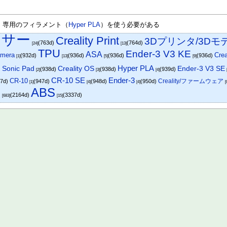
、専用のフィラメント（
Hyper PLA
）を使う必要がある
イサー
Creality Print
3Dプリンタ/3Dモ
(763d)
(764d)
[24]
[13]
TPU
Ender-3 V3 KE
ASA
amera
Crea
(932d)
(936d)
(936d)
(936d)
[1]
[13]
[5]
[9]
Hyper PLA
Creality OS
Ender-3 V3 SE
y Sonic Pad
(938d)
(938d)
(939d)
[2]
[3]
[4]
CR-10 SE
Ender-3
CR-10
Creality/ファームウェア
47d)
(947d)
(948d)
(950d)
[1]
[4]
[4]
[
社
ABS
(2164d)
(3337d)
[683]
[15]