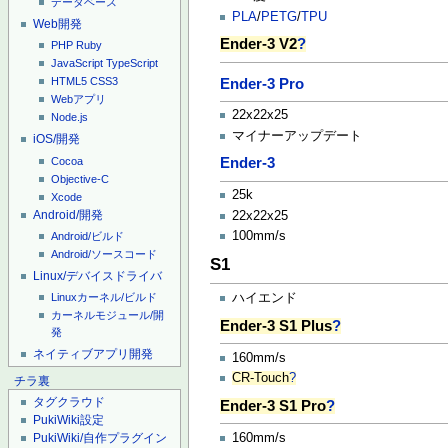
データベース
PLA
/
PETG
/
TPU
Web開発
Ender-3 V2
?
PHP
Ruby
JavaScript
TypeScript
HTML5
CSS3
Ender-3 Pro
Webアプリ
22x22x25
Node.js
マイナーアップデート
iOS/開発
Cocoa
Ender-3
Objective-C
25k
Xcode
Android/開発
22x22x25
100mm/s
Android/ビルド
Android/ソースコード
S1
Linux/デバイスドライバ
Linuxカーネル/ビルド
ハイエンド
カーネルモジュール/開
Ender-3 S1 Plus
?
発
ネイティブアプリ開発
160mm/s
CR-Touch
?
チラ裏
タグクラウド
Ender-3 S1 Pro
?
PukiWiki設定
160mm/s
PukiWiki/自作プラグイン