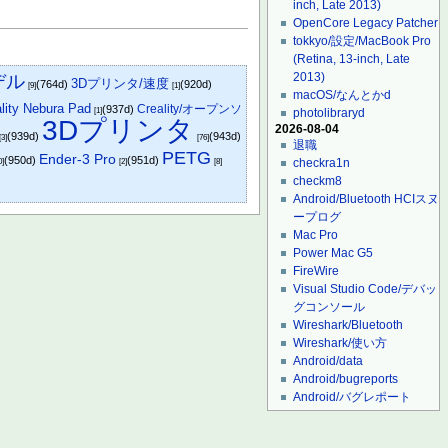
inch, Late 2013)
OpenCore Legacy Patcher
tokkyo/設定/MacBook Pro
(Retina, 13-inch, Late
2013)
デル
3Dプリンタ/速度
(764d)
(920d)
[9]
[1]
macOS/なんとかd
lity Nebura Pad
Creality/オープンソ
(937d)
photolibraryd
[1]
3Dプリンタ
2026-08-04
(939d)
(943d)
[3]
[76]
退職
PETG
Ender-3 Pro
(950d)
(951d)
checkra1n
0]
[2]
[8]
checkm8
Android/Bluetooth HCIスヌ
ープログ
Mac Pro
Power Mac G5
FireWire
Visual Studio Code/デバッ
グコンソール
Wireshark/Bluetooth
Wireshark/使い方
Android/data
Android/bugreports
Android/バグレポート