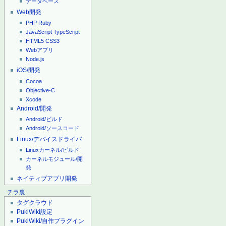
データベース
Web開発
PHP
Ruby
JavaScript
TypeScript
HTML5
CSS3
Webアプリ
Node.js
iOS/開発
Cocoa
Objective-C
Xcode
Android/開発
Android/ビルド
Android/ソースコード
Linux/デバイスドライバ
Linuxカーネル/ビルド
カーネルモジュール/開
発
ネイティブアプリ開発
チラ裏
タグクラウド
PukiWiki設定
PukiWiki/自作プラグイン