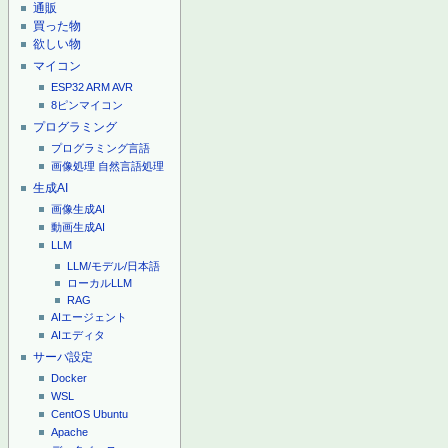
通販
買った物
欲しい物
マイコン
ESP32
ARM
AVR
8ピンマイコン
プログラミング
プログラミング言語
画像処理
自然言語処理
生成AI
画像生成AI
動画生成AI
LLM
LLM/モデル/日本語
ローカルLLM
RAG
AIエージェント
AIエディタ
サーバ設定
Docker
WSL
CentOS
Ubuntu
Apache