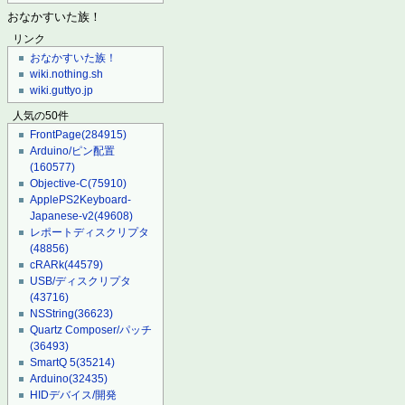
おなかすいた族！
リンク
おなかすいた族！
wiki.nothing.sh
wiki.guttyo.jp
人気の50件
FrontPage
(284915)
Arduino/ピン配置
(160577)
Objective-C
(75910)
ApplePS2Keyboard-
Japanese-v2
(49608)
レポートディスクリプタ
(48856)
cRARk
(44579)
USB/ディスクリプタ
(43716)
NSString
(36623)
Quartz Composer/パッチ
(36493)
SmartQ 5
(35214)
Arduino
(32435)
HIDデバイス/開発