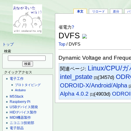
本文
リロード
差分
バ
省電力
?
DVFS
Top
/ DVFS
トップ
検索
Dynamic Voltage and Freque
Linux/CPU/
関連ページ:
クイックアクセス
intel_pstate
ODRO
(3457d)
[3]
電子工作
ODROID-X/Android/Alpha
プロトタイピング
[
Arduino
Alpha 4.0.2
ODROID
(4903d)
[1]
M5Stack
Raspberry Pi
USBデバイス開発
HIDデバイス製作
MIDI機器製作
ニコニコ技術部
電子部品