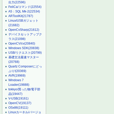
出力
(22596)
FeliCa/コマンド
(22554)
A5：SQL Mk-2
(22534)
ARToolKit
(21787)
Linux/USBガジェット
(21682)
OpenCvSharp
(21612)
デバイスセットアップク
ラス
(21098)
OpenCV/cv
(20840)
Windows SDK
(20838)
USB/リクエスト
(20799)
基礎文法最速マスター
(20768)
Quartz Composerにどっ
ぷり!
(20369)
AVR
(19969)
Windows 7
Loader
(19888)
tokkyo/買った物/電子部
品
(19447)
V-USB
(19161)
OpenCV
(19137)
OSx86
(19111)
Linuxカーネル/バージョ