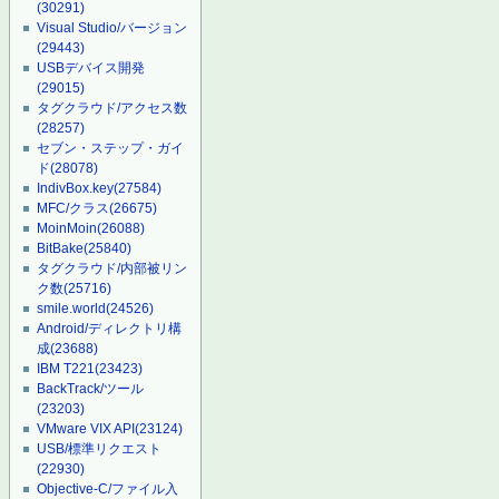
(30291)
Visual Studio/バージョン
(29443)
USBデバイス開発
(29015)
タグクラウド/アクセス数
(28257)
セブン・ステップ・ガイ
ド
(28078)
IndivBox.key
(27584)
MFC/クラス
(26675)
MoinMoin
(26088)
BitBake
(25840)
タグクラウド/内部被リン
ク数
(25716)
smile.world
(24526)
Android/ディレクトリ構
成
(23688)
IBM T221
(23423)
BackTrack/ツール
(23203)
VMware VIX API
(23124)
USB/標準リクエスト
(22930)
Objective-C/ファイル入