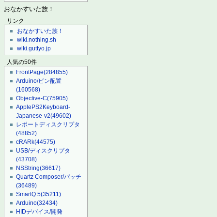
おなかすいた族！
リンク
おなかすいた族！
wiki.nothing.sh
wiki.guttyo.jp
人気の50件
FrontPage
(284855)
Arduino/ピン配置
(160568)
Objective-C
(75905)
ApplePS2Keyboard-
Japanese-v2
(49602)
レポートディスクリプタ
(48852)
cRARk
(44575)
USB/ディスクリプタ
(43708)
NSString
(36617)
Quartz Composer/パッチ
(36489)
SmartQ 5
(35211)
Arduino
(32434)
HIDデバイス/開発