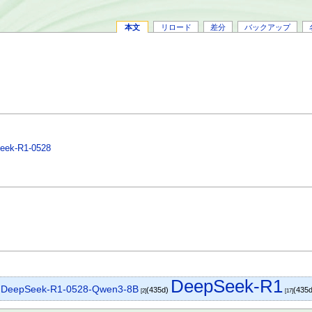
本文
リロード
差分
バックアップ
Seek-R1-0528
DeepSeek-R1
DeepSeek-R1-0528-Qwen3-8B
)
(435d)
(435
[2]
[17]