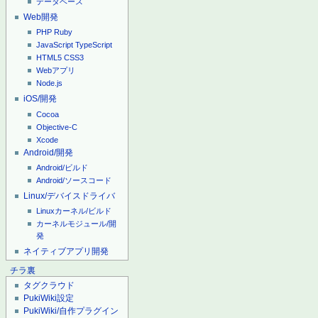
データベース
Web開発
PHP
Ruby
JavaScript
TypeScript
HTML5
CSS3
Webアプリ
Node.js
iOS/開発
Cocoa
Objective-C
Xcode
Android/開発
Android/ビルド
Android/ソースコード
Linux/デバイスドライバ
Linuxカーネル/ビルド
カーネルモジュール/開
発
ネイティブアプリ開発
チラ裏
タグクラウド
PukiWiki設定
PukiWiki/自作プラグイン