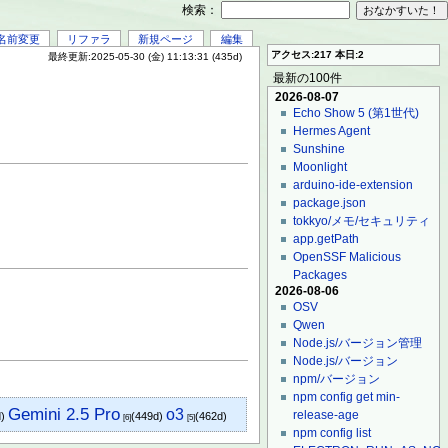
検索：
名前変更
リファラ
新規ページ
編集
アクセス:217 本日:2
最終更新:2025-05-30 (金) 11:13:31 (435d)
最新の100件
2026-08-07
Echo Show 5 (第1世代)
Hermes Agent
Sunshine
Moonlight
arduino-ide-extension
package.json
tokkyo/メモ/セキュリティ
app.getPath
OpenSSF Malicious
Packages
2026-08-06
OSV
Qwen
Node.js/バージョン管理
Node.js/バージョン
npm/バージョン
npm config get min-
Gemini 2.5 Pro
o3
release-age
d)
(449d)
(462d)
[6]
[5]
npm config list