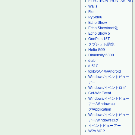
ELECTRON_RUN_AS_NO
Wails
Flet
PySide6
Echo Show
Echo Show/root化
Echo Show 5
OnePlus 15T
タブレット/防水
Helio G99
Dimensity 6300
dtab
d-51C
tokkyo/メモ/Android
Windows/イベントビュー
アー
Windows/イベントログ
Get-WinEvent
Windows/イベントビュー
アー/Windowsロ
グ/Application
Windows/イベントビュー
アー/Windowsログ
イベントビューアー
WPA MCP