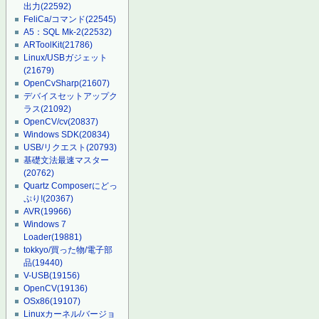
出力
(22592)
FeliCa/コマンド
(22545)
A5：SQL Mk-2
(22532)
ARToolKit
(21786)
Linux/USBガジェット
(21679)
OpenCvSharp
(21607)
デバイスセットアップク
ラス
(21092)
OpenCV/cv
(20837)
Windows SDK
(20834)
USB/リクエスト
(20793)
基礎文法最速マスター
(20762)
Quartz Composerにどっ
ぷり!
(20367)
AVR
(19966)
Windows 7
Loader
(19881)
tokkyo/買った物/電子部
品
(19440)
V-USB
(19156)
OpenCV
(19136)
OSx86
(19107)
Linuxカーネル/バージョ