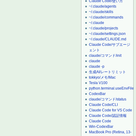
Claude Code/使い方
~/.claude/agents
~/.claude/skills
~/.claude/commands
~/.claude
~/.claude/projects
~/.claude/settings.json
~/.claude/CLAUDE.md
Claude Code/サブエージ
ェント
claude/コマンド/init
claude
claude -p
生成AI/レートリミット
tokkyo/メモ/Mac
Tesla V100
python.terminal.useEnvFile
CodexBar
claude/コマンド/status
Claude Code/CLI
Claude Code for VS Code
Claude Code/認証情報
Claude Code
Win-CodexBar
MacBook Pro (Retina, 13-