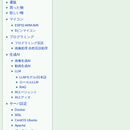
通販
買った物
欲しい物
マイコン
ESP32
ARM
AVR
8ピンマイコン
プログラミング
プログラミング言語
画像処理
自然言語処理
生成AI
画像生成AI
動画生成AI
LLM
LLM/モデル/日本語
ローカルLLM
RAG
AIエージェント
AIエディタ
サーバ設定
Docker
WSL
CentOS
Ubuntu
Apache