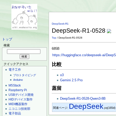
DeepSeek-R1
DeepSeek-R1-0528
Top
/ DeepSeek-R1-0528
トップ
検索
685B
https://huggingface.co/deepseek-ai/Deep
比較
クイックアクセス
電子工作
o3
プロトタイピング
Arduino
Gemini 2.5 Pro
M5Stack
蒸留
Raspberry Pi
USBデバイス開発
DeepSeek-R1-0528-Qwen3-8B
HIDデバイス製作
MIDI機器製作
DeepSeek
関連ページ:
(165d
ニコニコ技術部
[24]
電子部品