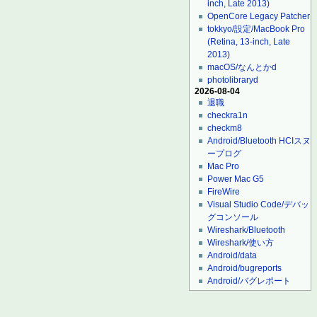
inch, Late 2013)
OpenCore Legacy Patcher
tokkyo/設定/MacBook Pro
(Retina, 13-inch, Late
2013)
macOS/なんとかd
photolibraryd
2026-08-04
退職
checkra1n
checkm8
Android/Bluetooth HCIスヌ
ープログ
Mac Pro
Power Mac G5
FireWire
Visual Studio Code/デバッ
グコンソール
Wireshark/Bluetooth
Wireshark/使い方
Android/data
Android/bugreports
Android/バグレポート