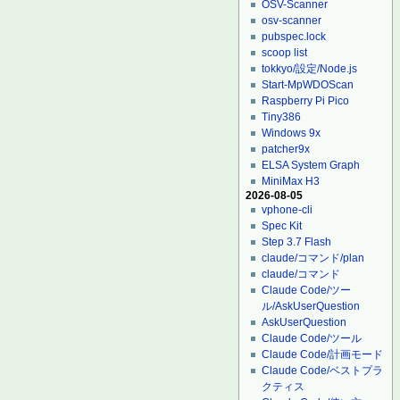
OSV-Scanner
osv-scanner
pubspec.lock
scoop list
tokkyo/設定/Node.js
Start-MpWDOScan
Raspberry Pi Pico
Tiny386
Windows 9x
patcher9x
ELSA System Graph
MiniMax H3
2026-08-05
vphone-cli
Spec Kit
Step 3.7 Flash
claude/コマンド/plan
claude/コマンド
Claude Code/ツー
ル/AskUserQuestion
AskUserQuestion
Claude Code/ツール
Claude Code/計画モード
Claude Code/ベストプラ
クティス