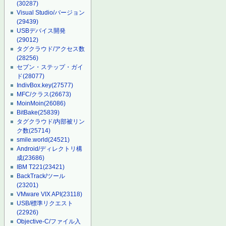
(30287)
Visual Studio/バージョン
(29439)
USBデバイス開発
(29012)
タグクラウド/アクセス数
(28256)
セブン・ステップ・ガイ
ド
(28077)
IndivBox.key
(27577)
MFC/クラス
(26673)
MoinMoin
(26086)
BitBake
(25839)
タグクラウド/内部被リン
ク数
(25714)
smile.world
(24521)
Android/ディレクトリ構
成
(23686)
IBM T221
(23421)
BackTrack/ツール
(23201)
VMware VIX API
(23118)
USB/標準リクエスト
(22926)
Objective-C/ファイル入