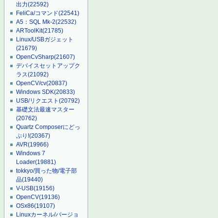
出力
(22592)
FeliCa/コマンド
(22541)
A5：SQL Mk-2
(22532)
ARToolKit
(21785)
Linux/USBガジェット
(21679)
OpenCvSharp
(21607)
デバイスセットアップク
ラス
(21092)
OpenCV/cv
(20837)
Windows SDK
(20833)
USB/リクエスト
(20792)
基礎文法最速マスター
(20762)
Quartz Composerにどっ
ぷり!
(20367)
AVR
(19966)
Windows 7
Loader
(19881)
tokkyo/買った物/電子部
品
(19440)
V-USB
(19156)
OpenCV
(19136)
OSx86
(19107)
Linuxカーネル/バージョ